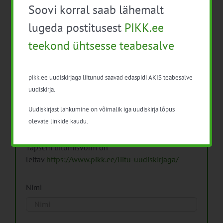
Soovi korral saab lähemalt
Arhiiv
lugeda postitusest
PIKK.ee
teekond ühtsesse teabesalve
pikk.ee uudiskirjaga liitunud saavad edaspidi AKIS teabesalve
Pikk.ee uudiskirjaga liitumine.
uudiskirja.
Uudiskirjast lahkumine on võimalik iga uudiskirja lõpus
Isikuandmeid töötleme vastavalt
Isikuandmete
olevate linkide kaudu.
töötlemise põhimõtetele
Täpsem liitumisvorm on
leitav
https://www.pikk.ee/liitu-uudiskirjaga/
Nimi