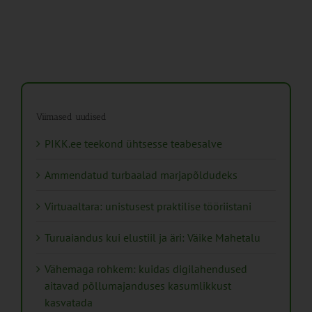
Viimased uudised
PIKK.ee teekond ühtsesse teabesalve
Ammendatud turbaalad marjapõldudeks
Virtuaaltara: unistusest praktilise tööriistani
Turuaiandus kui elustiil ja äri: Väike Mahetalu
Vähemaga rohkem: kuidas digilahendused
aitavad põllumajanduses kasumlikkust
kasvatada