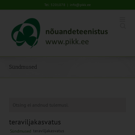
Skip
Tel: 5201078
|
info@pikk.ee
to
content
Sündmused
Otsing ei andnud tulemusi.
teraviljakasvatus
teraviljakasvatus
Sündmused