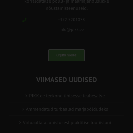
korraldatalse põllu- ja maamajanduslikke
nõustamisteenuseid.
+372 5201078
info@pikk.ee
Kirjuta meile!
VIIMASED UUDISED
PIKK.ee teekond ühtsesse teabesalve
Ammendatud turbaalad marjapõldudeks
Virtuaaltara: unistusest praktilise tööriistani