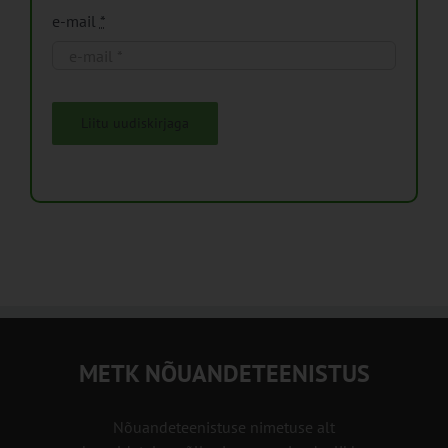
e-mail
*
Liitu uudiskirjaga
METK NÕUANDETEENISTUS
Nõuandeteenistuse nimetuse alt