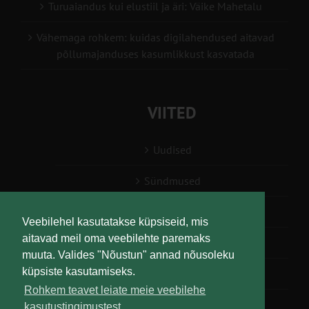
Turuaiandus kui elustiil ja äri: Väike Mahetalu
Vähemaga rohkem: kuidas digilahendused aitavad
põllumajanduses kasumlikkust kasvatada
VIITED
Uudised
Sündmused
Konsulent, nõustaja
Veebilehel kasutatakse küpsiseid, mis
aitavad meil oma veebilehte paremaks
Teabesalv
muuta. Valides "Nõustun" annad nõusoleku
küpsiste kasutamiseks.
Liitu uudiskirjaga
Rohkem teavet leiate meie veebilehe
kasutustingimustest.