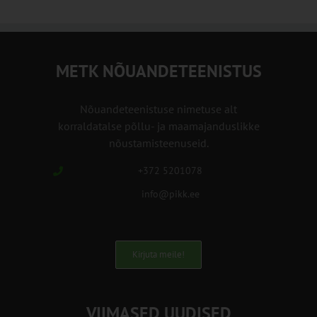
METK NÕUANDETEENISTUS
Nõuandeteenistuse nimetuse alt
korraldatalse põllu- ja maamajanduslikke
nõustamisteenuseid.
+372 5201078
info@pikk.ee
Kirjuta meile!
VIIMASED UUDISED