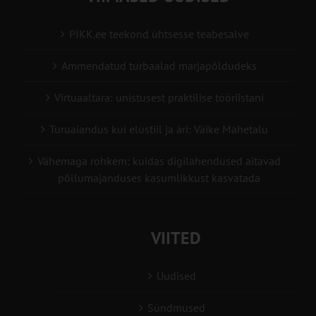
PIKK.ee teekond ühtsesse teabesalve
Ammendatud turbaalad marjapõldudeks
Virtuaaltara: unistusest praktilise tööriistani
Turuaiandus kui elustiil ja äri: Väike Mahetalu
Vähemaga rohkem: kuidas digilahendused aitavad
põllumajanduses kasumlikkust kasvatada
VIITED
Uudised
Sündmused