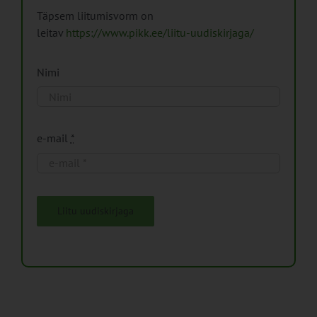
Täpsem liitumisvorm on
leitav
https://www.pikk.ee/liitu-uudiskirjaga/
Nimi
e-mail
*
Liitu uudiskirjaga