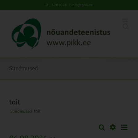
Skip
Tel: 5201078
|
info@pikk.ee
to
content
Sündmused
toit
toit
Sündmused
Sünd
Otsi
Sündmused
Kuu
Views
Näita