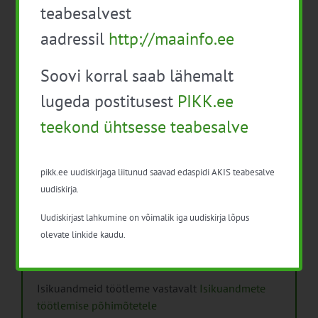
teabesalvest
Mida näitavad toiduohutuse seirearuanded
aadressil
http://maainfo.ee
Soovi korral saab lähemalt
lugeda postitusest
PIKK.ee
teekond ühtsesse teabesalve
Arhiiv
Arhiiv
pikk.ee uudiskirjaga liitunud saavad edaspidi AKIS teabesalve
uudiskirja.
Uudiskirjast lahkumine on võimalik iga uudiskirja lõpus
olevate linkide kaudu.
Pikk.ee uudiskirjaga liitumine.
Isikuandmeid töötleme vastavalt
Isikuandmete
töötlemise põhimõtetele