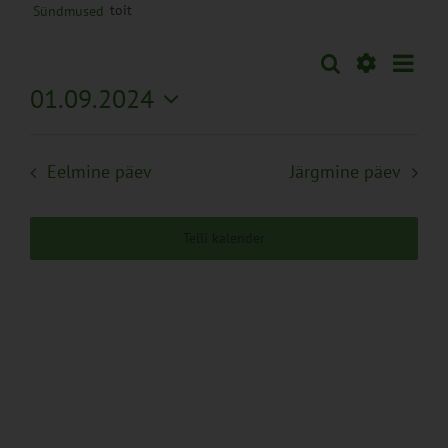
toit
Sündmused
Sünd
Otsi
Sündmused
Päev
Views
Näita
01.09.2024
Search
Naviga
Filtreid
Vali
and
kuupäev.
Views
Eelmine päev
Järgmine päev
Navigation
Telli kalender