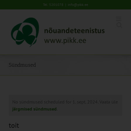
Skip
Tel: 5201078
|
info@pikk.ee
to
content
Sündmused
No sündmused scheduled for 1. sept. 2024. Vaata üle
järgmised sündmused
.
toit