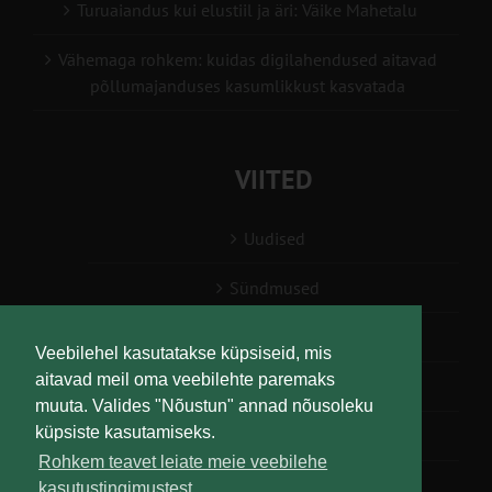
Turuaiandus kui elustiil ja äri: Väike Mahetalu
Vähemaga rohkem: kuidas digilahendused aitavad
põllumajanduses kasumlikkust kasvatada
VIITED
Uudised
Sündmused
Konsulent, nõustaja
Veebilehel kasutatakse küpsiseid, mis
aitavad meil oma veebilehte paremaks
Teabesalv
muuta. Valides "Nõustun" annad nõusoleku
küpsiste kasutamiseks.
Liitu uudiskirjaga
Rohkem teavet leiate meie veebilehe
kasutustingimustest.