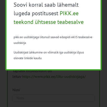
Soovi korral saab lähemalt
Arhiiv
lugeda postitusest
PIKK.ee
teekond ühtsesse teabesalve
pikk.ee uudiskirjaga liitunud saavad edaspidi AKIS teabesalve
Pikk.ee uudiskirjaga liitumine.
uudiskirja.
Uudiskirjast lahkumine on võimalik iga uudiskirja lõpus
Isikuandmeid töötleme vastavalt
Isikuandmete
olevate linkide kaudu.
töötlemise põhimõtetele
Täpsem liitumisvorm on
leitav
https://www.pikk.ee/liitu-uudiskirjaga/
Nimi