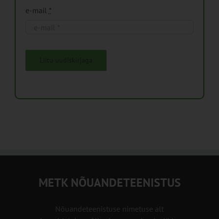
e-mail
*
Liitu uudiskirjaga
METK NÕUANDETEENISTUS
Nõuandeteenistuse nimetuse alt