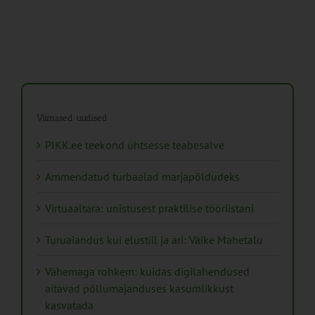
Viimased uudised
PIKK.ee teekond ühtsesse teabesalve
Ammendatud turbaalad marjapõldudeks
Virtuaaltara: unistusest praktilise tööriistani
Turuaiandus kui elustiil ja äri: Väike Mahetalu
Vähemaga rohkem: kuidas digilahendused
aitavad põllumajanduses kasumlikkust
kasvatada