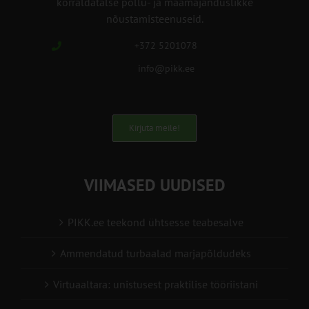
korraldatalse põllu- ja maamajanduslikke
nõustamisteenuseid.
+372 5201078
info@pikk.ee
Kirjuta meile!
VIIMASED UUDISED
PIKK.ee teekond ühtsesse teabesalve
Ammendatud turbaalad marjapõldudeks
Virtuaaltara: unistusest praktilise tööriistani