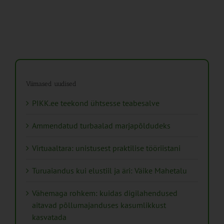
Viimased uudised
PIKK.ee teekond ühtsesse teabesalve
Ammendatud turbaalad marjapõldudeks
Virtuaaltara: unistusest praktilise tööriistani
Turuaiandus kui elustiil ja äri: Väike Mahetalu
Vähemaga rohkem: kuidas digilahendused
aitavad põllumajanduses kasumlikkust
kasvatada