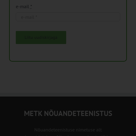
e-mail
*
Liitu uudiskirjaga
METK NÕUANDETEENISTUS
Nõuandeteenistuse nimetuse alt