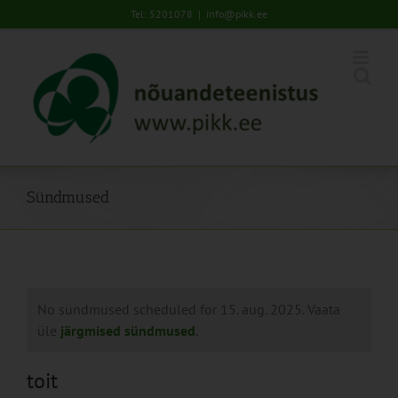
Skip
Tel: 5201078
|
info@pikk.ee
to
content
Sündmused
No sündmused scheduled for 15. aug. 2025. Vaata
üle
järgmised sündmused
.
toit