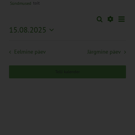
toit
Sündmused
Sünd
Otsi
Sündmused
Päev
Views
Näita
15.08.2025
Search
Naviga
Filtreid
Vali
and
kuupäev.
Views
Eelmine päev
Järgmine päev
Navigation
Telli kalender