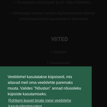
Turuaiandus kui elustiil ja äri: Väike Mahetalu
Vähemaga rohkem: kuidas digilahendused aitavad
põllumajanduses kasumlikkust kasvatada
VIITED
Uudised
Sündmused
Konsulent, nõustaja
Veebilehel kasutatakse küpsiseid, mis
aitavad meil oma veebilehte paremaks
Teabesalv
muuta. Valides "Nõustun" annad nõusoleku
küpsiste kasutamiseks.
Liitu uudiskirjaga
Rohkem teavet leiate meie veebilehe
kasutustingimustest.