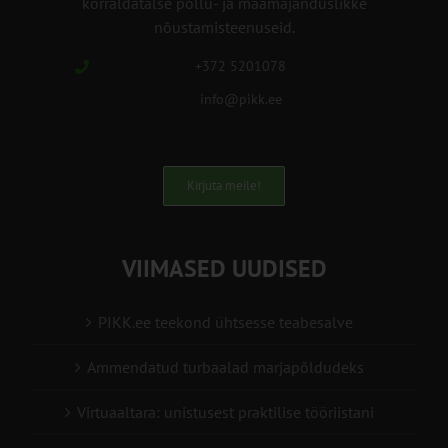
korraldatalse põllu- ja maamajanduslikke
nõustamisteenuseid.
+372 5201078
info@pikk.ee
Kirjuta meile!
VIIMASED UUDISED
PIKK.ee teekond ühtsesse teabesalve
Ammendatud turbaalad marjapõldudeks
Virtuaaltara: unistusest praktilise tööriistani