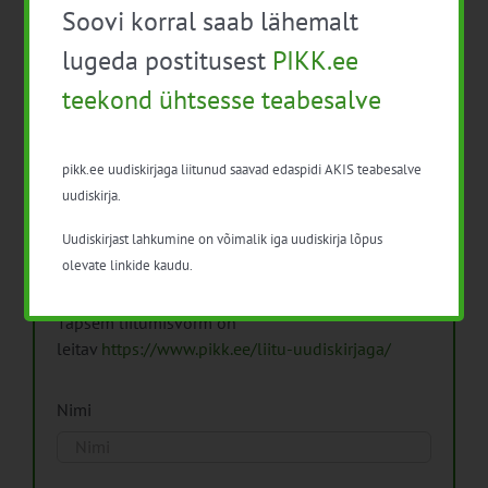
Soovi korral saab lähemalt
Arhiiv
lugeda postitusest
PIKK.ee
teekond ühtsesse teabesalve
pikk.ee uudiskirjaga liitunud saavad edaspidi AKIS teabesalve
Pikk.ee uudiskirjaga liitumine.
uudiskirja.
Uudiskirjast lahkumine on võimalik iga uudiskirja lõpus
Isikuandmeid töötleme vastavalt
Isikuandmete
olevate linkide kaudu.
töötlemise põhimõtetele
Täpsem liitumisvorm on
leitav
https://www.pikk.ee/liitu-uudiskirjaga/
Nimi