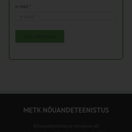
e-mail
*
Liitu uudiskirjaga
METK NÕUANDETEENISTUS
Nõuandeteenistuse nimetuse alt