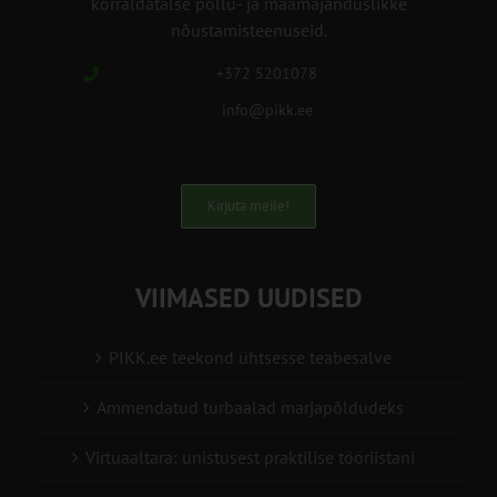
korraldatalse põllu- ja maamajanduslikke
nõustamisteenuseid.
+372 5201078
info@pikk.ee
Kirjuta meile!
VIIMASED UUDISED
PIKK.ee teekond ühtsesse teabesalve
Ammendatud turbaalad marjapõldudeks
Virtuaaltara: unistusest praktilise tööriistani