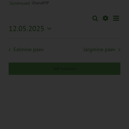
ÜhendPIP
Sündmused
Sünd
Otsi
Sündmused
Päev
Views
Näita
12.05.2025
Search
Naviga
Filtreid
Vali
and
kuupäev.
Views
Eelmine päev
Järgmine päev
Navigation
Telli kalender