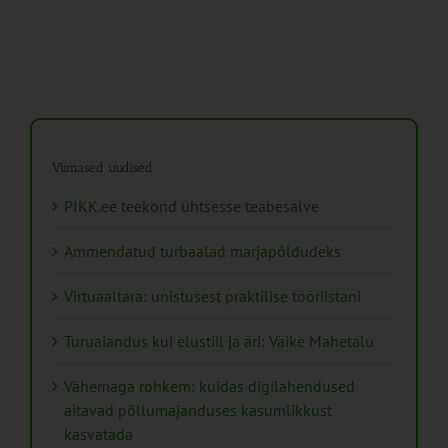
Viimased uudised
PIKK.ee teekond ühtsesse teabesalve
Ammendatud turbaalad marjapõldudeks
Virtuaaltara: unistusest praktilise tööriistani
Turuaiandus kui elustiil ja äri: Väike Mahetalu
Vähemaga rohkem: kuidas digilahendused
aitavad põllumajanduses kasumlikkust
kasvatada