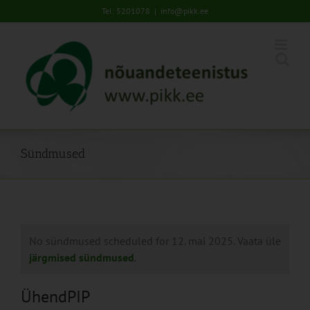
Skip
Tel: 5201078
|
info@pikk.ee
to
content
Sündmused
No sündmused scheduled for 12. mai 2025. Vaata üle
järgmised sündmused
.
ÜhendPIP