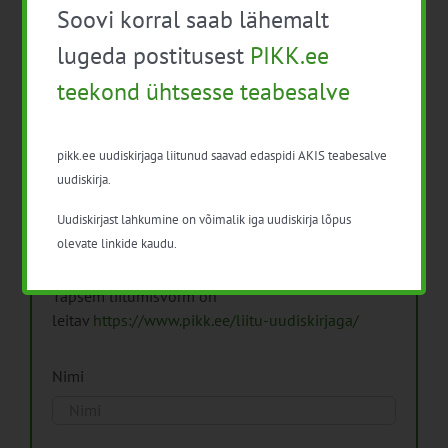
Soovi korral saab lähemalt
Arhiiv
lugeda postitusest
PIKK.ee
teekond ühtsesse teabesalve
pikk.ee uudiskirjaga liitunud saavad edaspidi AKIS teabesalve
Pikk.ee uudiskirjaga liitumine.
uudiskirja.
Uudiskirjast lahkumine on võimalik iga uudiskirja lõpus
Isikuandmeid töötleme vastavalt
Isikuandmete
olevate linkide kaudu.
töötlemise põhimõtetele
Täpsem liitumisvorm on
leitav
https://www.pikk.ee/liitu-uudiskirjaga/
Nimi