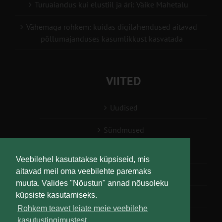
Turuaiandus kui elustiil ja äri: Väike Mahetalu
Vähemaga rohkem: kuidas digilahendused aitavad
põllumajanduses kasumlikkust kasvatada
VIITED
Uudised
Sündmused
Konsulent, nõustaja
Veebilehel kasutatakse küpsiseid, mis
aitavad meil oma veebilehte paremaks
Teabesalv
muuta. Valides "Nõustun" annad nõusoleku
küpsiste kasutamiseks.
Liitu uudiskirjaga
Rohkem teavet leiate meie veebilehe
kasutustingimustest.