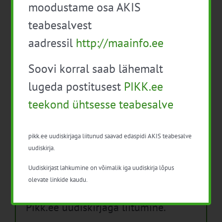
moodustame osa AKIS
Isikukaitsevahendid ja ohutusnõuded
teabesalvest
taimekaitsetöödel
aadressil
http://maainfo.ee
Mida näitavad toiduohutuse seirearuanded
Soovi korral saab lähemalt
lugeda postitusest
PIKK.ee
teekond ühtsesse teabesalve
Arhiiv
Arhiiv
pikk.ee uudiskirjaga liitunud saavad edaspidi AKIS teabesalve
uudiskirja.
Uudiskirjast lahkumine on võimalik iga uudiskirja lõpus
olevate linkide kaudu.
Pikk.ee uudiskirjaga liitumine.