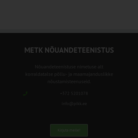
METK NÕUANDETEENISTUS
Nõuandeteenistuse nimetuse alt
korraldatalse põllu- ja maamajanduslikke
nõustamisteenuseid.
+372 5201078
info@pikk.ee
Kirjuta meile!