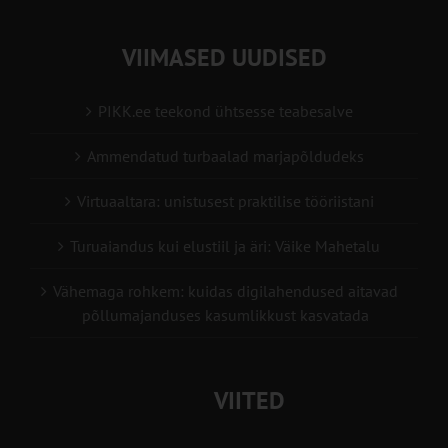
VIIMASED UUDISED
PIKK.ee teekond ühtsesse teabesalve
Ammendatud turbaalad marjapõldudeks
Virtuaaltara: unistusest praktilise tööriistani
Turuaiandus kui elustiil ja äri: Väike Mahetalu
Vähemaga rohkem: kuidas digilahendused aitavad
põllumajanduses kasumlikkust kasvatada
VIITED