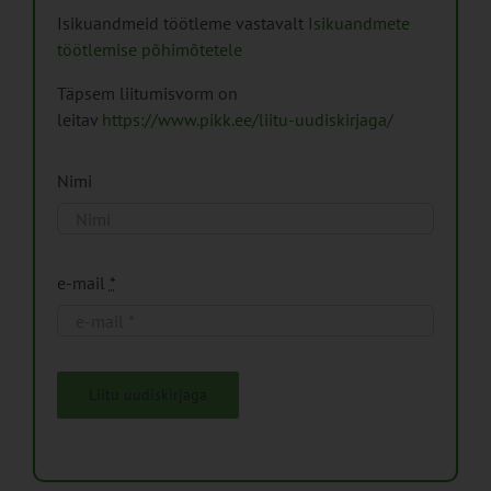
Isikuandmeid töötleme vastavalt
Isikuandmete
töötlemise põhimõtetele
Täpsem liitumisvorm on
leitav
https://www.pikk.ee/liitu-uudiskirjaga/
Nimi
e-mail
*
Liitu uudiskirjaga