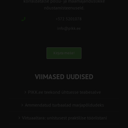
korraldatalse põllu- ja maamajanduslikke
nõustamisteenuseid.
+372 5201078
info@pikk.ee
Kirjuta meile!
VIIMASED UUDISED
PIKK.ee teekond ühtsesse teabesalve
Ammendatud turbaalad marjapõldudeks
Virtuaaltara: unistusest praktilise tööriistani