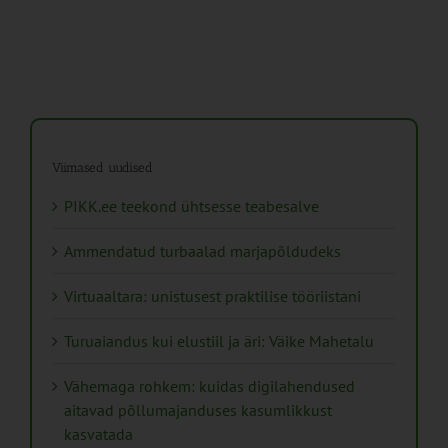
Viimased uudised
PIKK.ee teekond ühtsesse teabesalve
Ammendatud turbaalad marjapõldudeks
Virtuaaltara: unistusest praktilise tööriistani
Turuaiandus kui elustiil ja äri: Väike Mahetalu
Vähemaga rohkem: kuidas digilahendused
aitavad põllumajanduses kasumlikkust
kasvatada