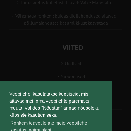
Turuaiandus kui elustiil ja äri: Väike Mahetalu
Vähemaga rohkem: kuidas digilahendused aitavad
põllumajanduses kasumlikkust kasvatada
VIITED
Uudised
Sündmused
Konsulent, nõustaja
Veebilehel kasutatakse küpsiseid, mis
aitavad meil oma veebilehte paremaks
Teabesalv
muuta. Valides "Nõustun" annad nõusoleku
küpsiste kasutamiseks.
Liitu uudiskirjaga
Rohkem teavet leiate meie veebilehe
kasutustingimustest.