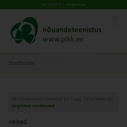
Skip
Tel: 5201078
|
info@pikk.ee
to
content
Sündmused
No sündmused scheduled for 7. aug. 2026. Vaata üle
järgmised sündmused
.
veised