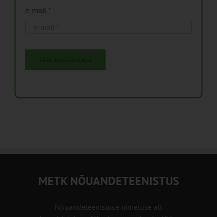
e-mail
*
Liitu uudiskirjaga
METK NÕUANDETEENISTUS
Nõuandeteenistuse nimetuse alt