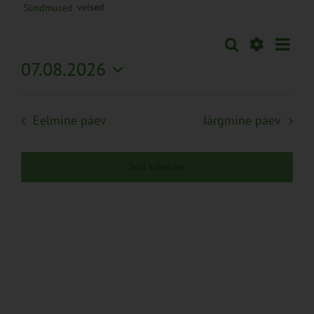
veised
Sündmused
Sünd
Otsi
Sündmused
Päev
Views
Näita
07.08.2026
Search
Naviga
Filtreid
Vali
and
kuupäev.
Views
Eelmine päev
Järgmine päev
Navigation
Telli kalender