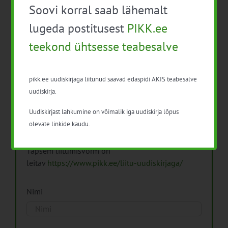
Soovi korral saab lähemalt
Arhiiv
lugeda postitusest
PIKK.ee
teekond ühtsesse teabesalve
pikk.ee uudiskirjaga liitunud saavad edaspidi AKIS teabesalve
Pikk.ee uudiskirjaga liitumine.
uudiskirja.
Uudiskirjast lahkumine on võimalik iga uudiskirja lõpus
Isikuandmeid töötleme vastavalt
Isikuandmete
olevate linkide kaudu.
töötlemise põhimõtetele
Täpsem liitumisvorm on
leitav
https://www.pikk.ee/liitu-uudiskirjaga/
Nimi