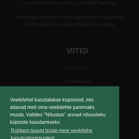
Turuaiandus kui elustiil ja äri: Väike Mahetalu
Vähemaga rohkem: kuidas digilahendused aitavad
põllumajanduses kasumlikkust kasvatada
VIITED
Uudised
Sündmused
Konsulent, nõustaja
Veebilehel kasutatakse küpsiseid, mis
aitavad meil oma veebilehte paremaks
Teabesalv
muuta. Valides "Nõustun" annad nõusoleku
küpsiste kasutamiseks.
Liitu uudiskirjaga
Rohkem teavet leiate meie veebilehe
kasutustingimustest.