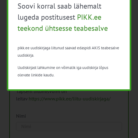
Soovi korral saab lähemalt
Arhiiv
lugeda postitusest
PIKK.ee
teekond ühtsesse teabesalve
pikk.ee uudiskirjaga liitunud saavad edaspidi AKIS teabesalve
Pikk.ee uudiskirjaga liitumine.
uudiskirja.
Uudiskirjast lahkumine on võimalik iga uudiskirja lõpus
Isikuandmeid töötleme vastavalt
Isikuandmete
olevate linkide kaudu.
töötlemise põhimõtetele
Täpsem liitumisvorm on
leitav
https://www.pikk.ee/liitu-uudiskirjaga/
Nimi