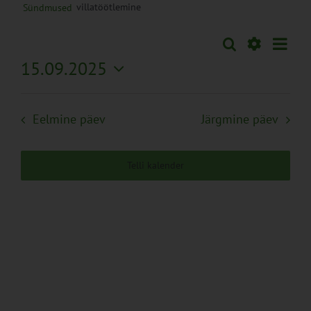
villatöötlemine
Sündmused
Sünd
Otsi
Sündmused
Päev
Views
Näita
15.09.2025
Search
Naviga
Filtreid
Vali
and
kuupäev.
Views
Eelmine päev
Järgmine päev
Navigation
Telli kalender