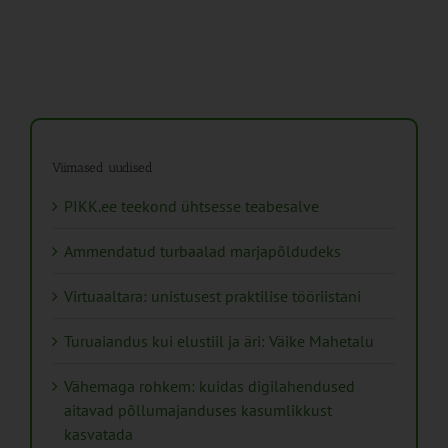
Viimased uudised
PIKK.ee teekond ühtsesse teabesalve
Ammendatud turbaalad marjapõldudeks
Virtuaaltara: unistusest praktilise tööriistani
Turuaiandus kui elustiil ja äri: Väike Mahetalu
Vähemaga rohkem: kuidas digilahendused
aitavad põllumajanduses kasumlikkust
kasvatada