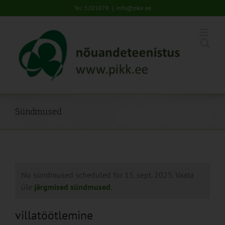
Skip
Tel: 5201078
|
info@pikk.ee
to
content
Sündmused
No sündmused scheduled for 15. sept. 2025. Vaata
üle
järgmised sündmused
.
villatöötlemine