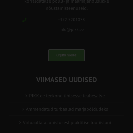
korraldatalse põllu- ja maamajanduslikke
nõustamisteenuseid.
+372 5201078
info@pikk.ee
Kirjuta meile!
VIIMASED UUDISED
PIKK.ee teekond ühtsesse teabesalve
Ammendatud turbaalad marjapõldudeks
Virtuaaltara: unistusest praktilise tööriistani