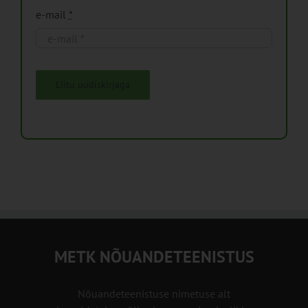
e-mail
*
Liitu uudiskirjaga
METK NÕUANDETEENISTUS
Nõuandeteenistuse nimetuse alt