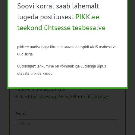
Soovi korral saab lähemalt
Arhiiv
lugeda postitusest
PIKK.ee
teekond ühtsesse teabesalve
pikk.ee uudiskirjaga liitunud saavad edaspidi AKIS teabesalve
Pikk.ee uudiskirjaga liitumine.
uudiskirja.
Uudiskirjast lahkumine on võimalik iga uudiskirja lõpus
Isikuandmeid töötleme vastavalt
Isikuandmete
olevate linkide kaudu.
töötlemise põhimõtetele
Täpsem liitumisvorm on
leitav
https://www.pikk.ee/liitu-uudiskirjaga/
Nimi