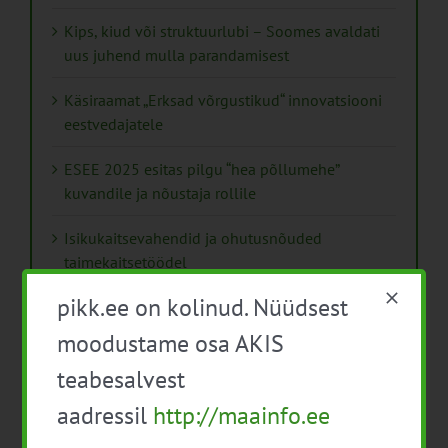
Kips, kiud või struktuurlubi – Soomes avaldati
uus juhend mulla parandamisest
Käsiraamat „Erksad võrgustikud“ innovatsiooni
eestvedajatele
ESEE 2025 esitas pilgu “hea põllumehe”
kuvandile ja nõustaja rollile
Isikukaitsevahendid ja ohutusnõuded
taimekaitsetöödel
pikk.ee on kolinud. Nüüdsest
Mida näitavad toiduohutuse seirearuanded
moodustame osa AKIS
teabesalvest
aadressil
http://maainfo.ee
Arhiiv