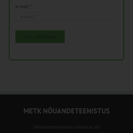
e-mail
*
Liitu uudiskirjaga
METK NÕUANDETEENISTUS
Nõuandeteenistuse nimetuse alt