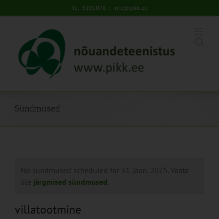
Skip
Tel: 5201078
|
info@pikk.ee
to
content
Sündmused
No sündmused scheduled for 31. jaan. 2025. Vaata
üle
järgmised sündmused
.
villatootmine