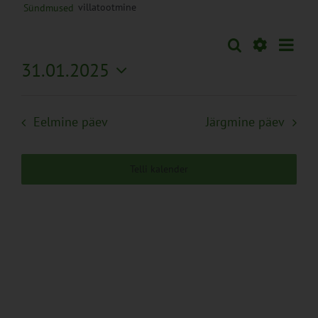
villatootmine
Sündmused
Sünd
Otsi
Sündmused
Päev
Views
Näita
31.01.2025
Search
Naviga
Filtreid
Vali
and
kuupäev.
Views
Eelmine päev
Järgmine päev
Navigation
Telli kalender