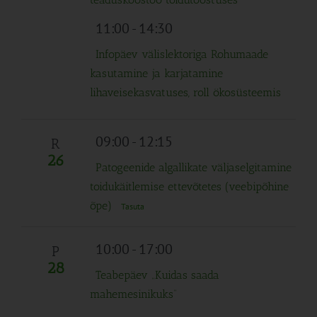
11:00
-
14:30
Infopäev välislektoriga Rohumaade
kasutamine ja karjatamine
lihaveisekasvatuses, roll ökosüsteemis
09:00
-
12:15
R
26
Patogeenide algallikate väljaselgitamine
toidukäitlemise ettevõtetes (veebipõhine
õpe)
Tasuta
10:00
-
17:00
P
28
Teabepäev „Kuidas saada
mahemesinikuks“