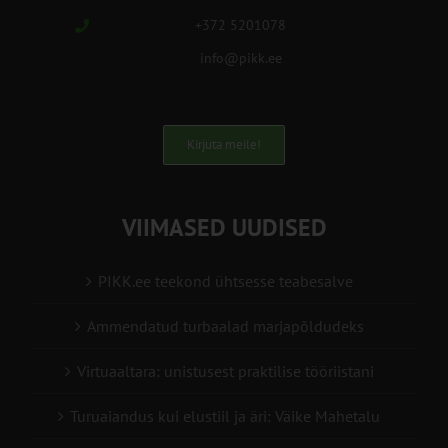
+372 5201078
info@pikk.ee
Kirjuta meile!
VIIMASED UUDISED
PIKK.ee teekond ühtsesse teabesalve
Ammendatud turbaalad marjapõldudeks
Virtuaaltara: unistusest praktilise tööriistani
Turuaiandus kui elustiil ja äri: Väike Mahetalu