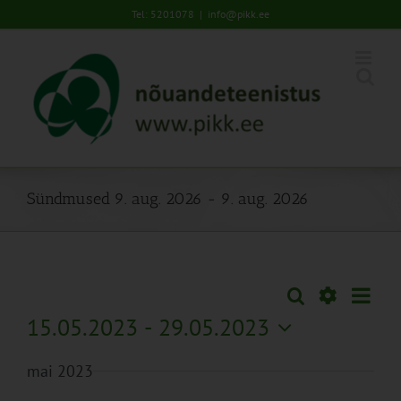
Skip
Tel: 5201078
|
info@pikk.ee
to
content
Sündmused 9. aug. 2026 - 9. aug. 2026
Sünd
Otsi
Sündmused
Lühiva
Views
Näita
15.05.2023
 - 
29.05.2023
Search
Naviga
Filtreid
Vali
and
mai 2023
kuupäev.
Views