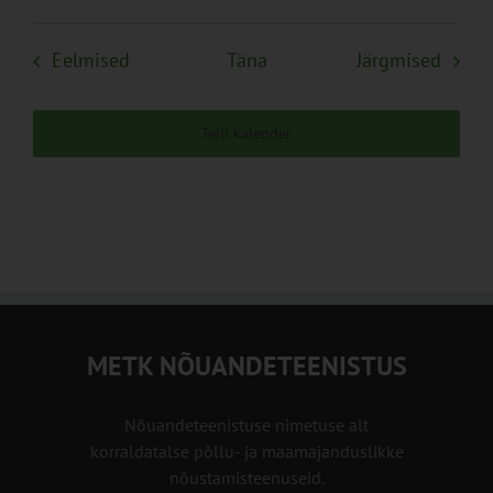
Sündmused
Sünd
Eelmised
Täna
Järgmised
Telli kalender
METK NÕUANDETEENISTUS
Nõuandeteenistuse nimetuse alt
korraldatalse põllu- ja maamajanduslikke
nõustamisteenuseid.