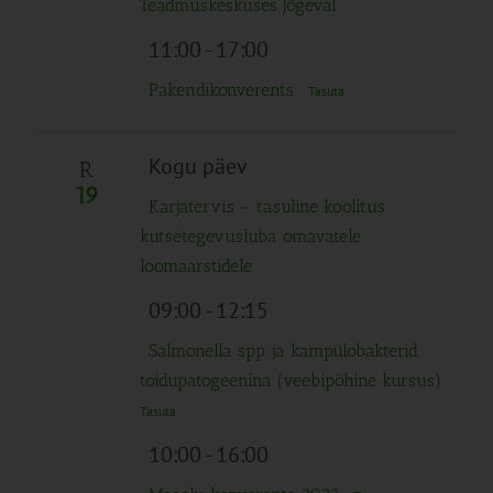
Teadmuskeskuses Jõgeval
11:00
-
17:00
Pakendikonverents
Tasuta
Kogu päev
R
19
Karjatervis – tasuline koolitus
kutsetegevusluba omavatele
loomaarstidele
09:00
-
12:15
Salmonella spp ja kampülobakterid
toidupatogeenina (veebipõhine kursus)
Tasuta
10:00
-
16:00