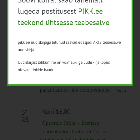
infopäev
lugeda postitusest
PIKK.ee
teekond ühtsesse teabesalve
08:00 alates
K
24
Õppereis Põhja – Eestisse
pikk.ee uudiskirjaga liitunud saavad edaspidi AKIS teabesalve
“Innovatsioon, tootearendus ja
uudiskirja.
teaduskoostöö toidutööstuses”
Uudiskirjast lahkumine on võimalik iga uudiskirja lõpus
10:00
-
15:45
olevate linkide kaudu.
EPKK infopäev „Mullaelustiku
parandamine läbi kompostimise”
Tasuta
Kuni 16:00
N
25
Õppereis Põhja – Eestisse
“Innovatsioon, tootearendus ja
teaduskoostöö toidutööstuses”