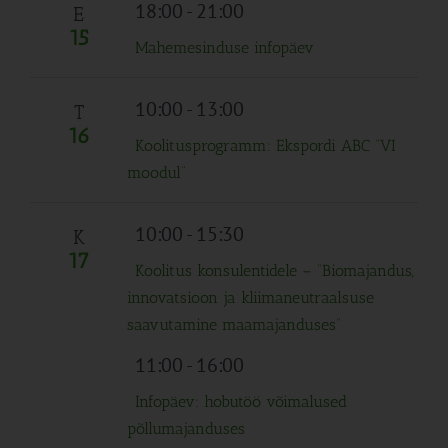
Navigation
18:00
-
21:00
E
15
Mahemesinduse infopäev
10:00
-
13:00
T
16
Koolitusprogramm: Ekspordi ABC “VI
moodul”
10:00
-
15:30
K
17
Koolitus konsulentidele – “Biomajandus,
innovatsioon ja kliimaneutraalsuse
saavutamine maamajanduses”
11:00
-
16:00
Infopäev: hobutöö võimalused
põllumajanduses