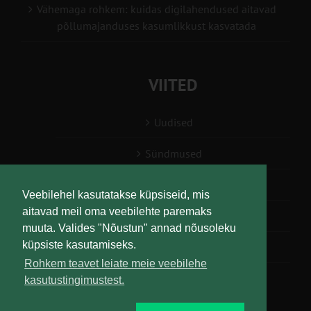
Vähemaga rohkem: kuidas digilahendused aitavad
põllumajanduses kasumlikkust kasvatada
VIITED
Uudised
Sündmused
Konsulent, nõustaja
Veebilehel kasutatakse küpsiseid, mis
aitavad meil oma veebilehte paremaks
Teabesalv
muuta. Valides "Nõustun" annad nõusoleku
küpsiste kasutamiseks.
Liitu uudiskirjaga
Rohkem teavet leiate meie veebilehe
kasutustingimustest.