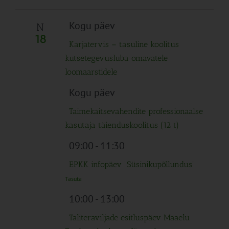
Kogu päev
N
18
Karjatervis – tasuline koolitus
kutsetegevusluba omavatele
loomaarstidele
Kogu päev
Taimekaitsevahendite professionaalse
kasutaja täienduskoolitus (12 t)
09:00
-
11:30
EPKK infopäev “Süsinikupõllundus”
Tasuta
10:00
-
13:00
Taliteraviljade esitluspäev Maaelu