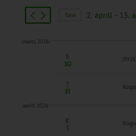
Search
and
for
Views
2. aprill
 - 
15. a
Täna
Sündmused
Navigation
Vali
by
kuupäev.
Keyword.
märts 2026
E
09:00
30
T
Kogu
31
aprill 2026
K
Kogu
1