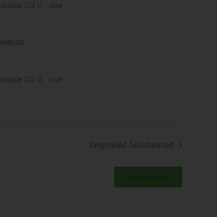
utajale (22 t)
200€
iiumaal
utajale (22 t)
200€
Järgmised
Sündmused
Telli kalender