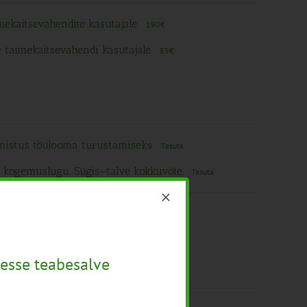
imekaitsevahendite kasutajale
190€
le taimekaitsevahendi kasutajale
85€
almistus tõulooma turustamiseks
Tasuta
 kogemuslugu. Sügis–talve kokkuvõte
Tasuta
almistus tõulooma turustamiseks
Tasuta
esse teabesalve