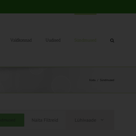
Valdkonnad
Uudised
Sündmused
Kodu
Sündmused
Sündmus
Näita Filtreid
Lühivaade
ündmused
Views
Navigation