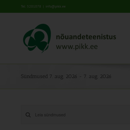
Skip
Tel: 5201078
|
info@pikk.ee
to
content
Sündmused 7. aug. 2026 - 7. aug. 2026
Sündmused
Enter
Keyword.
Search