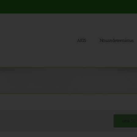
AKIS
Nõuandeteenistus
Leia S