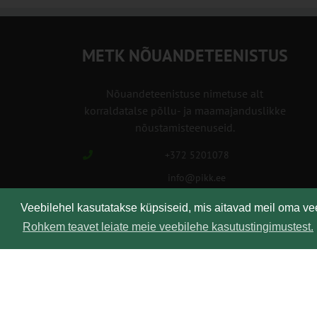
METK NÕUANDETEENISTUS
Nõuandeteenistuse nimetuse alt
korraldatalse põllu- ja maamajanduslikke
nõustamisteenuseid.
+372 5201078
info@pikk.ee
Veebilehel kasutatakse küpsiseid, mis aitavad meil oma v
Rohkem teavet leiate meie veebilehe kasutustingimustest.
Kirjuta meile!