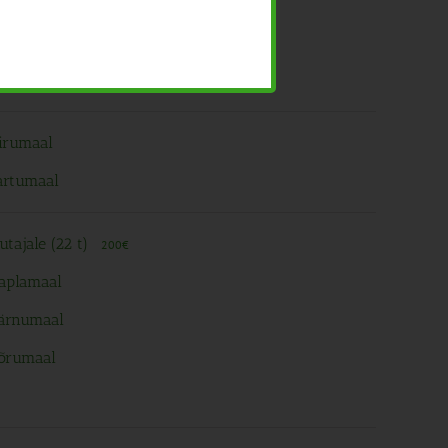
uta
Jõgevamaal
Virumaal
Tartumaal
utajale (22 t)
200€
Raplamaal
Pärnumaal
Võrumaal