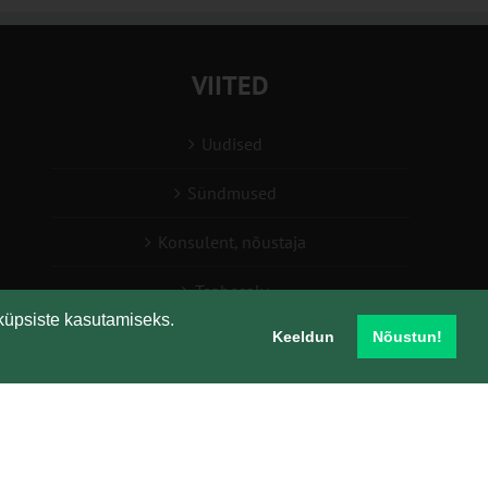
VIITED
Uudised
Sündmused
Konsulent, nõustaja
Teabesalv
küpsiste kasutamiseks.
Keeldun
Nõustun!
Liitu uudiskirjaga