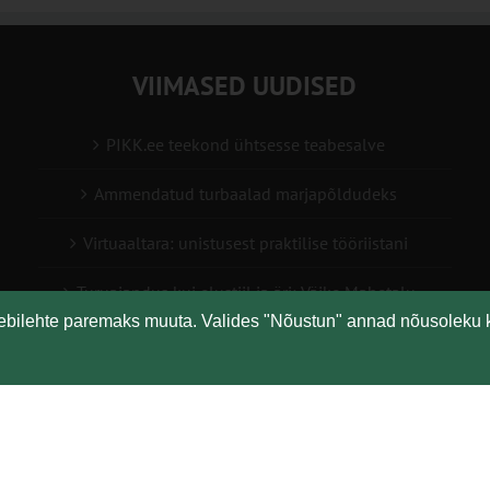
VIIMASED UUDISED
PIKK.ee teekond ühtsesse teabesalve
Ammendatud turbaalad marjapõldudeks
Virtuaaltara: unistusest praktilise tööriistani
Turuaiandus kui elustiil ja äri: Väike Mahetalu
eebilehte paremaks muuta. Valides "Nõustun" annad nõusoleku 
Vähemaga rohkem: kuidas digilahendused aitavad
põllumajanduses kasumlikkust kasvatada
Copyright
Maaelu Teadmuskeskus | All Rights Reserved