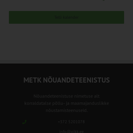
Telli kalender
METK NÕUANDETEENISTUS
Nõuandeteenistuse nimetuse alt
korraldatalse põllu- ja maamajanduslikke
nõustamisteenuseid.
+372 5201078
info@pikk.ee