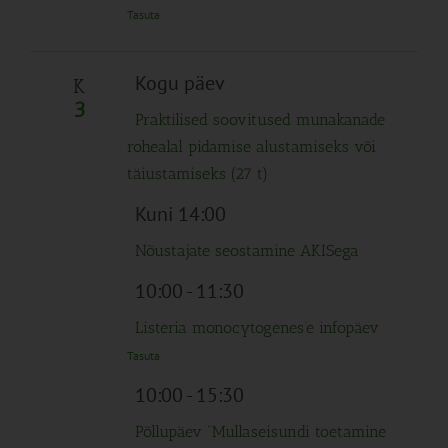
Tasuta
Kogu päev
K
3
Praktilised soovitused munakanade
rohealal pidamise alustamiseks või
täiustamiseks (27 t)
Kuni 14:00
Nõustajate seostamine AKISega
10:00
-
11:30
Listeria monocytogenes’e infopäev
Tasuta
10:00
-
15:30
Põllupäev “Mullaseisundi toetamine