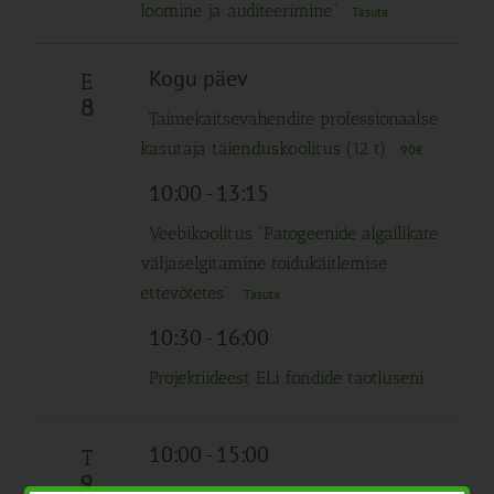
loomine ja auditeerimine”
Tasuta
Kogu päev
E
8
Taimekaitsevahendite professionaalse
kasutaja täienduskoolitus (12 t)
90€
10:00
-
13:15
Veebikoolitus “Patogeenide algallikate
väljaselgitamine toidukäitlemise
ettevõtetes”
Tasuta
10:30
-
16:00
Projektiideest ELi fondide taotluseni
10:00
-
15:00
T
9