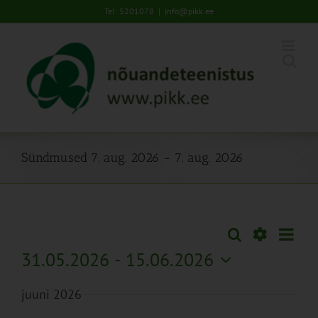
Skip
Tel: 5201078
|
info@pikk.ee
to
content
Sündmused 7. aug. 2026 - 7. aug. 2026
Sünd
Otsi
Sündmused
Lühiva
Views
Näita
31.05.2026
 - 
15.06.2026
Search
Naviga
Filtreid
Vali
and
juuni 2026
kuupäev.
Views