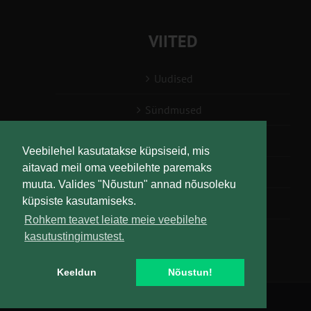
VIITED
Uudised
Sündmused
Konsulent, nõustaja
Veebilehel kasutatakse küpsiseid, mis
aitavad meil oma veebilehte paremaks
Teabesalv
muuta. Valides "Nõustun" annad nõusoleku
küpsiste kasutamiseks.
Liitu uudiskirjaga
Rohkem teavet leiate meie veebilehe
kasutustingimustest.
Keeldun
Nõustun!
Copyright
Maaelu Teadmuskeskus | All Rights Reserved