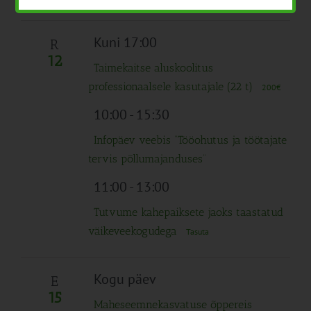
Kuni 17:00
R
12
Taimekaitse aluskoolitus
professionaalsele kasutajale (22 t)
200€
10:00
-
15:30
Infopäev veebis “Tööohutus ja töötajate
tervis põllumajanduses”
11:00
-
13:00
Tutvume kahepaiksete jaoks taastatud
väikeveekogudega
Tasuta
Kogu päev
E
15
Maheseemnekasvatuse õppereis