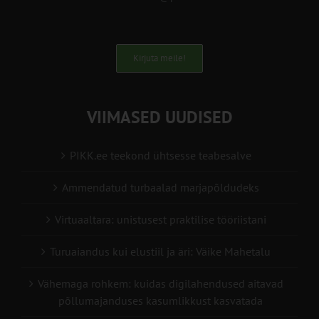
Kirjuta meile!
VIIMASED UUDISED
PIKK.ee teekond ühtsesse teabesalve
Ammendatud turbaalad marjapõldudeks
Virtuaaltara: unistusest praktilise tööriistani
Turuaiandus kui elustiil ja äri: Väike Mahetalu
Vähemaga rohkem: kuidas digilahendused aitavad
põllumajanduses kasumlikkust kasvatada