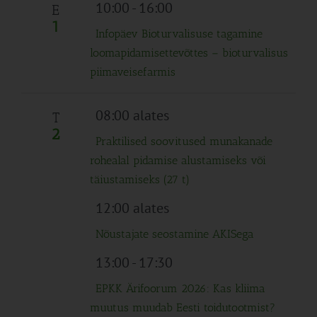
Navigation
10:00
-
16:00
E
1
Infopäev Bioturvalisuse tagamine
loomapidamisettevõttes – bioturvalisus
piimaveisefarmis
08:00 alates
T
2
Praktilised soovitused munakanade
rohealal pidamise alustamiseks või
täiustamiseks (27 t)
12:00 alates
Nõustajate seostamine AKISega
13:00
-
17:30
EPKK Ärifoorum 2026: Kas kliima
muutus muudab Eesti toidutootmist?