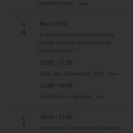
taimekasvatuses”
Tasuta
Kuni 17:00
N
4
Praktilised soovitused munakanade
rohealal pidamise alustamiseks või
täiustamiseks (27 t)
10:00
-
17:00
Baltic Agro põlluseminar 2026
Tasuta
13:00
-
18:00
Seenekasvatus algajatele
120€
08:00
-
17:00
R
5
Veebikoolitus “Enesekontrollisüsteemi