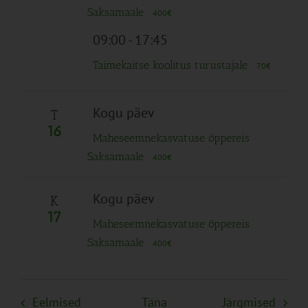
Saksamaale
400€
09:00
-
17:45
Taimekaitse koolitus turustajale
70€
Kogu päev
T
16
Maheseemnekasvatuse õppereis
Saksamaale
400€
Kogu päev
K
17
Maheseemnekasvatuse õppereis
Saksamaale
400€
Sündmused
Sünd
Eelmised
Täna
Järgmised