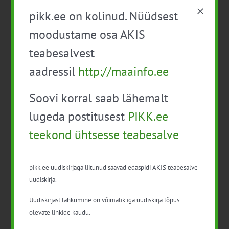
Tasakaalustatud väetamise põllupäev
pikk.ee on kolinud. Nüüdsest
10:00
-
15:20
moodustame osa AKIS
EPKK infopäev: Ettevõtlusalane
teabesalvest
infopäev
Tasuta
aadressil
http://maainfo.ee
08:00 alates
K
Soovi korral saab lähemalt
10
Taimekaitse aluskoolitus
lugeda postitusest
PIKK.ee
professionaalsele kasutajale (22 t)
200€
teekond ühtsesse teabesalve
Kogu päev
N
11
pikk.ee uudiskirjaga liitunud saavad edaspidi AKIS teabesalve
Taimekaitse aluskoolitus
uudiskirja.
professionaalsele kasutajale (22 t)
200€
Uudiskirjast lahkumine on võimalik iga uudiskirja lõpus
12:00
-
17:15
olevate linkide kaudu.
Ökosüsteemiteenuste infopäev
Tasuta