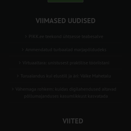
VIIMASED UUDISED
PIKK.ee teekond ühtsesse teabesalve
Ammendatud turbaalad marjapõldudeks
Virtuaaltara: unistusest praktilise tööriistani
Turuaiandus kui elustiil ja äri: Väike Mahetalu
Vähemaga rohkem: kuidas digilahendused aitavad
põllumajanduses kasumlikkust kasvatada
VIITED