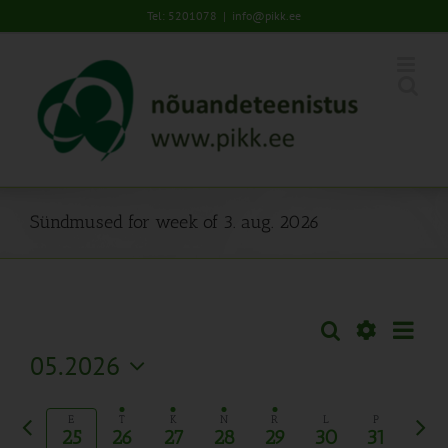
Skip
Tel: 5201078
|
info@pikk.ee
to
content
Sündmused for week of 3. aug. 2026
Sünd
Otsi
Sündmused
Nädal
Views
Näita
05.2026
Search
Naviga
Filtreid
Vali
and
kuupäev.
Eelmine
Järg
Views
E
T
K
N
R
L
P
25
26
27
28
29
30
31
nädal
näda