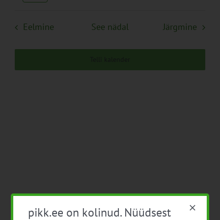
Navigation
Eelmine
See nädal
Järgmine
Telli kalender
pikk.ee on kolinud. Nüüdsest