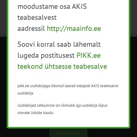
moodustame osa AKIS
teabesalvest
aadressil
http://maainfo.ee
Soovi korral saab lähemalt
METK NÕUANDETEENISTUS
lugeda postitusest
PIKK.ee
teekond ühtsesse teabesalve
Nõuandeteenistuse nimetuse alt
korraldatalse põllu- ja maamajanduslikke
nõustamisteenuseid.
pikk.ee uudiskirjaga liitunud saavad edaspidi AKIS teabesalve
uudiskirja.
+372 5201078
Uudiskirjast lahkumine on võimalik iga uudiskirja lõpus
info@pikk.ee
olevate linkide kaudu.
Kirjuta meile!