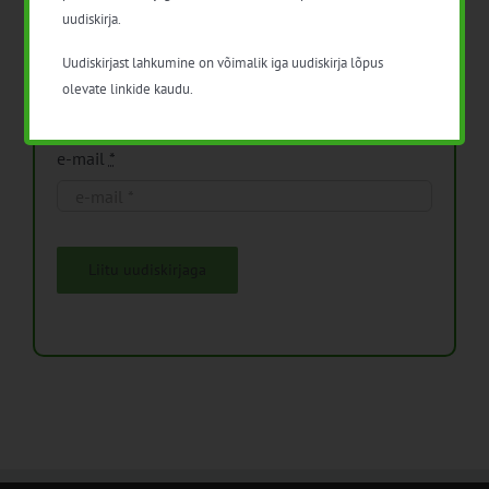
uudiskirja.
Nimi
Uudiskirjast lahkumine on võimalik iga uudiskirja lõpus
olevate linkide kaudu.
e-mail
*
Liitu uudiskirjaga