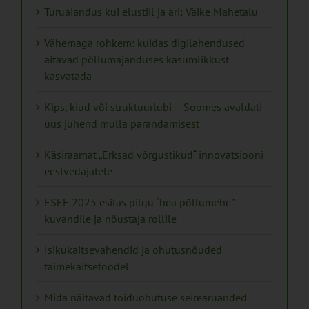
Turuaiandus kui elustiil ja äri: Väike Mahetalu
Vähemaga rohkem: kuidas digilahendused
aitavad põllumajanduses kasumlikkust
kasvatada
Kips, kiud või struktuurlubi – Soomes avaldati
uus juhend mulla parandamisest
Käsiraamat „Erksad võrgustikud“ innovatsiooni
eestvedajatele
ESEE 2025 esitas pilgu “hea põllumehe”
kuvandile ja nõustaja rollile
Isikukaitsevahendid ja ohutusnõuded
taimekaitsetöödel
Mida näitavad toiduohutuse seirearuanded