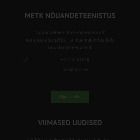
METK NÕUANDETEENISTUS
Nõuandeteenistuse nimetuse alt
korraldatalse põllu- ja maamajanduslikke
nõustamisteenuseid.
+372 5201078
info@pikk.ee
Kirjuta meile!
VIIMASED UUDISED
PIKK.ee teekond ühtsesse teabesalve