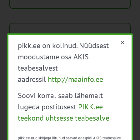
Arhiiv
pikk.ee on kolinud. Nüüdsest
Arhiiv
moodustame osa AKIS
teabesalvest
aadressil
http://maainfo.ee
Soovi korral saab lähemalt
Pikk.ee uudiskirjaga liitumine.
lugeda postitusest
PIKK.ee
Isikuandmeid töötleme vastavalt
Isikuandmete
teekond ühtsesse teabesalve
töötlemise põhimõtetele
Täpsem liitumisvorm on
pikk.ee uudiskirjaga liitunud saavad edaspidi AKIS teabesalve
leitav
https://www.pikk.ee/liitu-uudiskirjaga/