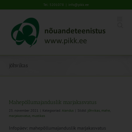
Skip
Tel: 5201078
|
info@pikk.ee
to
content
jõhvikas
Mahepõllumajanduslik marjakasvatus
25. november 2021
|
Kategooriad:
Aiandus
|
Sildid:
jõhvikas
,
mahe
,
marjakasvatus
,
mustikas
Infopäev: mahepõllumajanduslik marjakasvatus