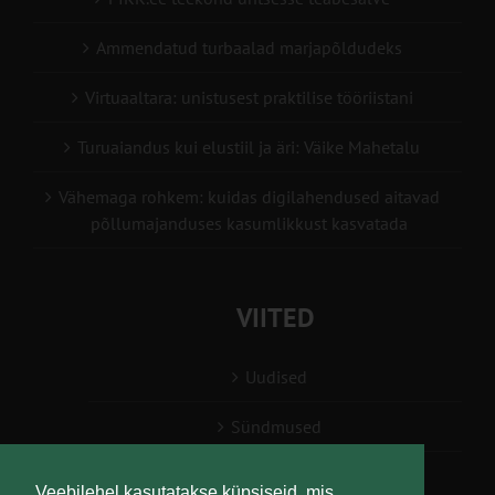
Ammendatud turbaalad marjapõldudeks
Virtuaaltara: unistusest praktilise tööriistani
Turuaiandus kui elustiil ja äri: Väike Mahetalu
Vähemaga rohkem: kuidas digilahendused aitavad
põllumajanduses kasumlikkust kasvatada
VIITED
Uudised
Sündmused
Konsulent, nõustaja
Veebilehel kasutatakse küpsiseid, mis