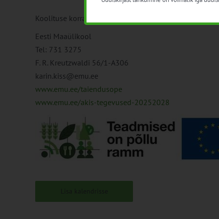
Koolituse korraldaja:
Eesti Maaülikool
Tel: 731 3275
F. R. Kreutzwaldi 56/1-A306
karin.kiss@emu.ee
www.emu.ee/taiendusope
www.emu.ee/akis-tegevused-20252028
Lisa kalendrisse