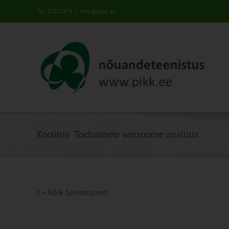
Skip
Tel: 5201078
|
info@pikk.ee
to
content
Koolitus “Toiduainete sensoorne analüüs”
« Kõik Sündmused