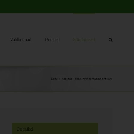
Valdkonnad
Uudised
Sündmused
Kodu
Koolitus “Toiduainete sensoorne analüüs”
Detailid