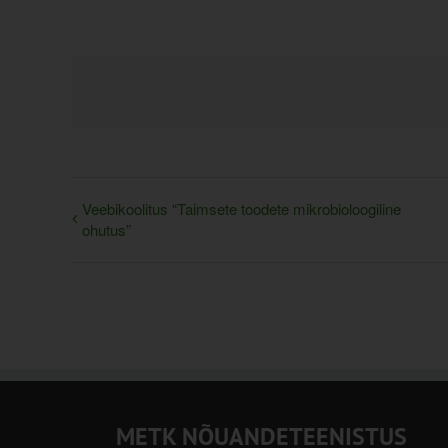
Veebikoolitus “Taimsete toodete mikrobioloogiline
ohutus”
METK NÕUANDETEENISTUS