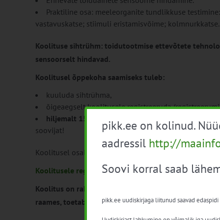
Erinevate toiduainete sensoorne hindamine.
Praktiline osa: meeleorganite tundlikkuse testimine
vastavuskatse; stiimuli eristamisvõime; kolmnurkkatse.
Koolituse sihtrühm: toidutootmise ettevõtete tehnoloo
sensoorselt hindavad.
Koolitusel õppekoha saamiseks tuleb:
kuuluda sihtrühma,
õigeaegselt koolitusele registreeruda (registreerum
hiljemalt 15. novembriks 2026
esitada
motivatsioon
pikk.ee on kolinud. Nü
soovijat!
aadressil
http://maainf
Koolitusel osalemine on juriidilisele isikule vähese täh
Soovi korral saab lähem
Koolitusele registreerumine
Koolitus on rahastatud “Põllumajanduslike teadmiste
pikk.ee uudiskirjaga liitunud saavad edaspidi
raames, toetab Euroopa Liit.
Uudiskirjast lahkumine on võimalik iga uudisk