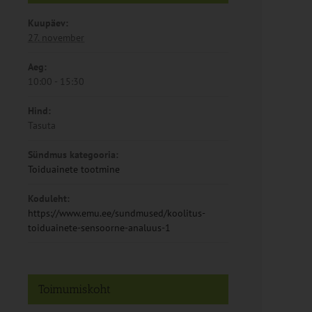
Kuupäev:
27. november
Aeg:
10:00 - 15:30
Hind:
Tasuta
Sündmus kategooria:
Toiduainete tootmine
Koduleht:
https://www.emu.ee/sundmused/koolitus-
toiduainete-sensoorne-analuus-1
Toimumiskoht