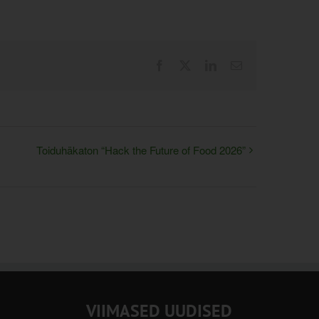
Facebook
X
LinkedIn
Email
Toiduhäkaton “Hack the Future of Food 2026”
VIIMASED UUDISED