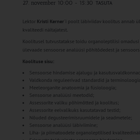
27. november 10:00
-
15:30
TASUTA
Lektor
Kristi Kerner
´i poolt läbiviidav koolitus annab 
kvaliteedi näitajatest.
Koolitusel tutvustatakse toidu organoleptilisi omadusi
ülevaade sensoorse analüüsi põhitõdedest ja sensoors
Koolituse sisu:
Sensoorse hindamise ajalugu ja kasutusvaldkonnad
Valdkonda reguleerivad standardid ja terminoloogia
Meeleorganite anatoomia ja füsioloogia;
Sensoorse analüüsi meetodid;
Assessorite valiku põhimõtted ja koolitus;
Assessorite eelvalikuks kasutatavad testid;
Nõuded degusteerimisruumidele ja seadmetele;
Sensoorse analüüsi läbiviimine;
Liha- ja piimatoodete organoleptilised kvaliteedinäi