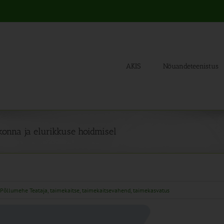
AKIS
Nõuandeteenistus
kkonna ja elurikkuse hoidmisel
Põllumehe Teataja
,
taimekaitse
,
taimekaitsevahend
,
taimekasvatus