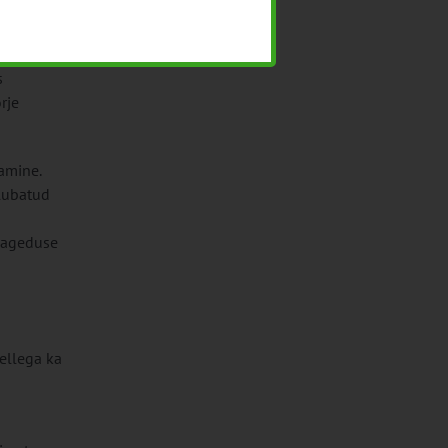
s
rje
amine.
 lubatud
ssageduse
ellega ka