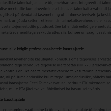
uslikke taimekahjustajate tõrjemehhanisme. Integreeritud taime
aitse meetodite kombineerimine selliselt, et taimekaitsevahendi 
giliselt põhjendatud tasemel ning oht inimese tervisele ja kesk
märk on jõuda selleni, et keemilisi taimekaitsevahendeid ei kas
atiivsete tõrjemeetodite puudusel. See tähendab eelkõige ennetust
aimekaitsevahenditega sekkuda alles siis, kui see on saagi päästmi
ustuslik kõigile professionaalsetele kasutajatele
 taimekaitsevahendite kasutajatel kohustus oma tegevuses arvesta
sevahenditega seonduva tegevuse üle teostab riiklikku järelevalve
e kontroll on üks osa taimekaitsevahendite kasutamise järelevalv
ate, nii põllumajanduslike kui mittepõllumajanduslike, näiteks hal
astal kaasajastas Eesti Taimekasvatuse Instituut ITK rakendamise
he, mille PTA järelevalve läbiviimisel ka kasutusele võttis.
te kasutajatele
ennetamine, vaatlemine ja tõrje valik, kahjustajate tõrje ning te