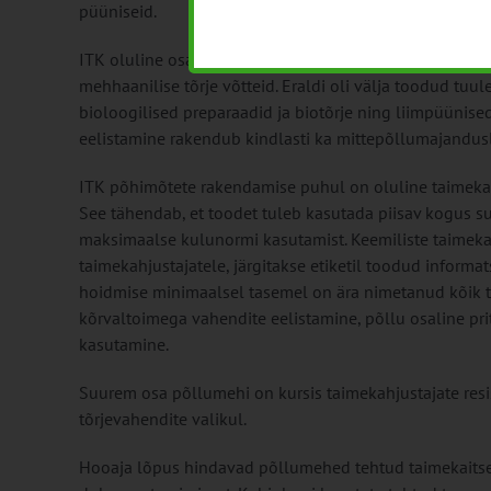
püüniseid.
ITK oluline osa on keemiavaba tõrje eelistamine ja põ
mehhaanilise tõrje võtteid. Eraldi oli välja toodud tu
bioloogilised preparaadid ja biotõrje ning liimpüünise
eelistamine rakendub kindlasti ka mittepõllumajandusli
ITK põhimõtete rakendamise puhul on oluline taimekai
See tähendab, et toodet tuleb kasutada piisav kogus su
maksimaalse kulunormi kasutamist. Keemiliste taimeka
taimekahjustajatele, järgitakse etiketil toodud informa
hoidmise minimaalsel tasemel on ära nimetanud kõik 
kõrvaltoimega vahendite eelistamine, põllu osaline pri
kasutamine.
Suurem osa põllumehi on kursis taimekahjustajate resi
tõrjevahendite valikul.
Hooaja lõpus hindavad põllumehed tehtud taimekaitsetö