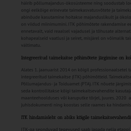
häirib põllumajandus-ökosüsteeme ning soodustab lood
ongi eelkõige erinevate taimekasvatusvõtete ja taimek
abinõude kasutamine hoitakse majanduslikult ja ökoloo
on viidud miinimumini. ITK põhimõtete rakendamise ees
ennetavalt, vaid reaalsel vajadusel ja tõhusate altern
kohapealseid vaatlusi ja seiret, misjärel on võimalik t
vältimatu.
Integreeritud taimekaitse põhimõtete järgimine on koh
Alates 1. jaanuarist 2014 on kõigil professionaalsetel
integreeritud taimekaitse (ITK) põhimõtteid. Taimekait
Põllumajandus- ja Toiduamet (PTA). ITK nõuete järgimis
seda kontrollitakse kõigi taimekaitsevahendite kasutaj
maanteehoolduses või karuputke tõrjel, juures. 2020 a
juhisdokumenti ning koostas selle raames ka hindamisle
ITK hindamisleht on abiks kõigile taimekaitsevahendi
ITK-ga seonduvad tegevused saab jagada nelja etappi – 