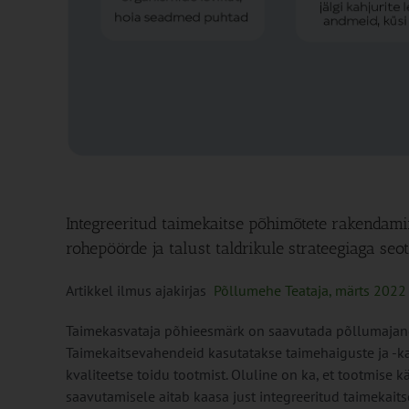
Integreeritud taimekaitse põhimõtete rakendami
rohepöörde ja talust taldrikule strateegiaga s
Artikkel ilmus ajakirjas
Põllumehe Teataja, märts 2022
Taimekasvataja põhieesmärk on saavutada põllumajand
Taimekaitsevahendeid kasutatakse taimehaiguste ja -ka
kvaliteetse toidu tootmist. Oluline on ka, et tootmise 
saavutamisele aitab kaasa just integreeritud taimekaitse