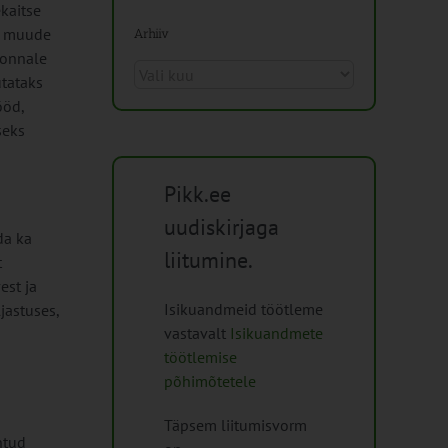
kaitse
ja muude
Arhiiv
konnale
Arhiiv
utataks
ööd,
seks
Pikk.ee
uudiskirjaga
da ka
liitumine.
t
est ja
Isikuandmeid töötleme
jastuses,
vastavalt
Isikuandmete
töötlemise
põhimõtetele
Täpsem liitumisvorm
htud