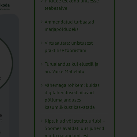
PIKK.ee teekond ühtsesse
teabesalve
Ammendatud turbaalad
marjapõldudeks
Virtuaaltara: unistusest
praktilise tööriistani
Turuaiandus kui elustiil ja
äri: Väike Mahetalu
Vähemaga rohkem: kuidas
digilahendused aitavad
põllumajanduses
kasumlikkust kasvatada
Kips, kiud või struktuurlubi –
Soomes avaldati uus juhend
mulla parandamisest