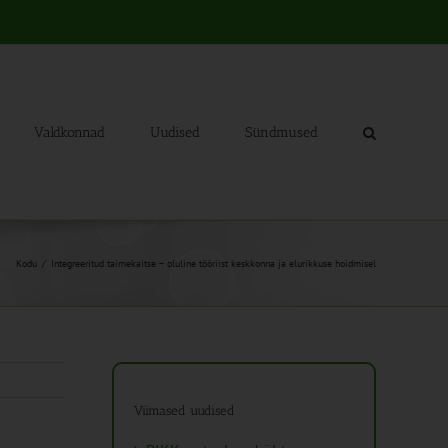
Valdkonnad
Uudised
Sündmused
Kodu
Integreeritud taimekaitse – oluline tööriist keskkonna ja elurikkuse hoidmisel
Viimased uudised