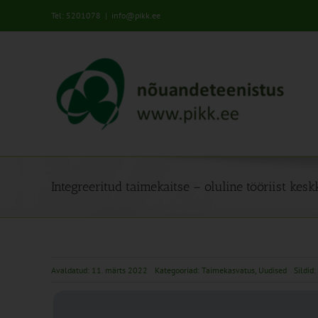
Skip
Tel: 5201078
|
info@pikk.ee
to
content
Integreeritud taimekaitse – oluline tööriist kes
Avaldatud: 11. märts 2022
Kategooriad:
Taimekasvatus
,
Uudised
Sildid: