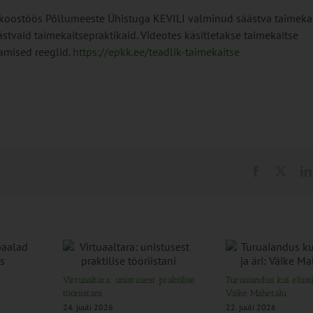
koostöös Põllumeeste Ühistuga KEVILI valminud säästva taimeka
tvaid taimekaitsepraktikaid. Videotes käsitletakse taimekaitse
amised reeglid.
https://epkk.ee/teadlik-taimekaitse
Virtuaaltara: unistusest praktilise
Turuaiandus kui elustii
tööriistani
Väike Mahetalu
24. juuli 2026
22. juuli 2026