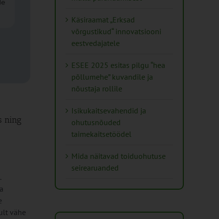
Käsiraamat „Erksad
võrgustikud“ innovatsiooni
eestvedajatele
ESEE 2025 esitas pilgu “hea
põllumehe” kuvandile ja
nõustaja rollile
Isikukaitsevahendid ja
s ning
ohutusnõuded
taimekaitsetöödel
Mida näitavad toiduohutuse
seirearuanded
.
a
e
ult vähe