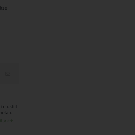
itse
l ja äri:
PIKK.ee teekond ühtsesse
Ammendatud turb
teabesalve
marjapõldudeks
1. august 2026
25. juuli 2026