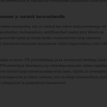
e efektiivsuse ja vajalikkuse hindamiseks praktiliselt üldse prit
emustest ja vastavalt kasutusjuhendile
 võtete kasutamine, mis on seotud kas mõne toetusmeetmega või 
ljavaheldus, mullaanalüüs, sertifitseeritud seeme jms). Vähem on
ganismide kaitse ja nende leviku soodustamine ning väiksema
 laialdaselt kasutuses kulukamad võtted (täppisviljelus, triivi v
ajad on kursis ITK põhimõtetega ja ka arvestavad nendega, kuid s
d PTA ametnikud tähelepanu ka vähemkasutatavate võtete vajalikk
ine tööriist targa taimekasvataja enda jaoks. Vajalik on arvestada 
itud tegevuste ja võtete süsteem, mis on kõige tulemuslikum, kui
ikaajalisel ja järjepideval kasutamisel.
t