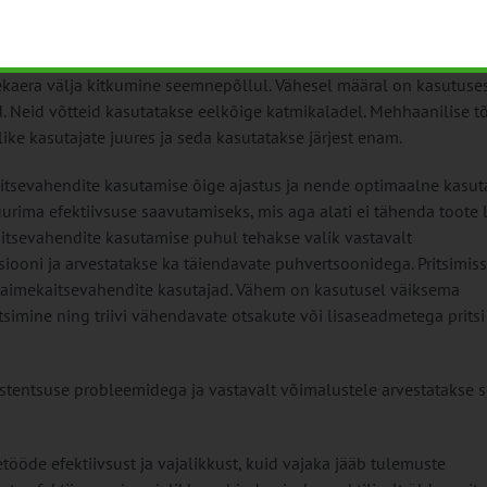
llumajandustootjad kasutavad nii kündi, randaalimist kui muid
ulekaera välja kitkumine seemnepõllul. Vähesel määral on kasutuse
d. Neid võtteid kasutatakse eelkõige katmikaladel. Mehhaanilise tõ
ke kasutajate juures ja seda kasutatakse järjest enam.
tsevahendite kasutamise õige ajastus ja nende optimaalne kasut
urima efektiivsuse saavutamiseks, mis aga alati ei tähenda toote
itsevahendite kasutamise puhul tehakse valik vastavalt
tsiooni ja arvestatakse ka täiendavate puhvertsoonidega. Pritsimi
taimekaitsevahendite kasutajad. Vähem on kasutusel väiksema
tsimine ning triivi vähendavate otsakute või lisaseadmetega pritsi
stentsuse probleemidega ja vastavalt võimalustele arvestatakse s
öde efektiivsust ja vajalikkust, kuid vajaka jääb tulemuste