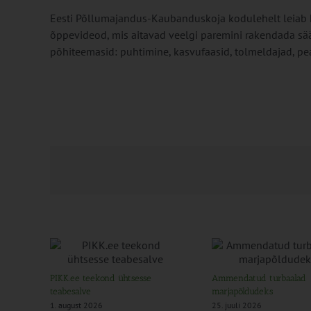
Eesti Põllumajandus-Kaubanduskoja kodulehelt leiab 
õppevideod, mis aitavad veelgi paremini rakendada sääs
põhiteemasid: puhtimine, kasvufaasid, tolmeldajad, pe
PIKK.ee teekond ühtsesse
Ammendatud turbaalad
teabesalve
marjapõldudeks
1. august 2026
25. juuli 2026