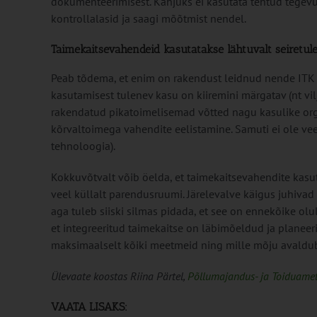
dokumenteerimisest. Kahjuks ei kasutata tehtud tegevust
kontrollalasid ja saagi mõõtmist nendel.
Taimekaitsevahendeid kasutatakse lähtuvalt seiretul
Peab tõdema, et enim on rakendust leidnud nende ITK
kasutamisest tulenev kasu on kiiremini märgatav (nt vi
rakendatud pikatoimelisemad võtted nagu kasulike or
kõrvaltoimega vahendite eelistamine. Samuti ei ole veel
tehnoloogia).
Kokkuvõtvalt võib öelda, et taimekaitsevahendite kasut
veel küllalt parendusruumi. Järelevalve käigus juhiva
aga tuleb siiski silmas pidada, et see on ennekõike olul
et integreeritud taimekaitse on läbimõeldud ja planeer
maksimaalselt kõiki meetmeid ning mille mõju avaldub p
Ülevaate koostas Riina Pärtel,
Põllumajandus- ja Toiduame
VAATA LISAKS: