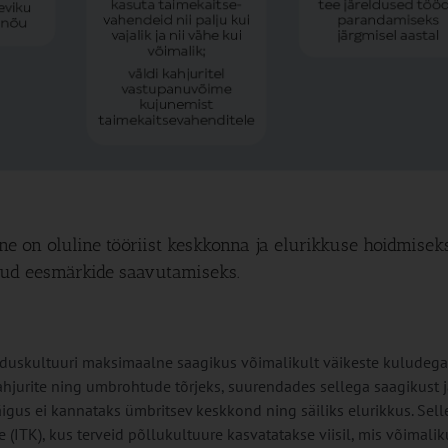
ne on oluline tööriist keskkonna ja elurikkuse hoidmisek
eotud eesmärkide saavutamiseks.
uskultuuri maksimaalne saagikus võimalikult väikeste kuludega
hjurite ning umbrohtude tõrjeks, suurendades sellega saagikust j
käigus ei kannataks ümbritsev keskkond ning säiliks elurikkus. Sell
 (ITK), kus terveid põllukultuure kasvatatakse viisil, mis võimalik