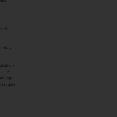
simata
mille
ähendav
iiski on
usele,
sellega,
 kasutada