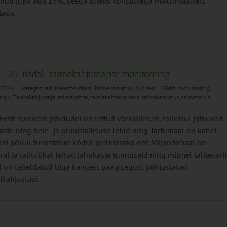
nud juba alla 15%, seega tuleks koristusega maksimaalselt
tada.
 | 23. nädal: taimekahjustajate monitooring
i 2026
|
Kategooriad:
Maaettevõtlus
,
Taimekasvatus
,
Uudised
|
Sildid:
monitooring
,
hjur
,
Taimekahjustaja
,
taimekaitse
,
taimekaitsevahend
,
taimekasvatus
,
taimetervis
Eesti suviodra põldudel on leitud võrklaiksust, talinisul jätkuvad
aste ning hele- ja pruunlaiksuse leiud ning Tartumaal on kahel
apsi põllul tuvastatud kõdra-peitkärsaka oht. Viljandimaal on
ral ja talitritikal leitud jahukaste tunnuseid ning mitmel taliteravil
l on täheldatud liiga kangest paagisegust põhjustatud
ikahjustusi.