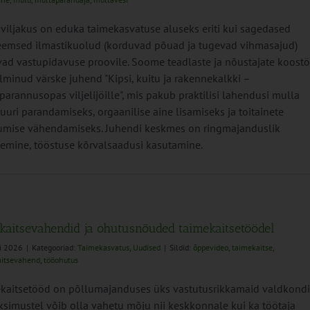
viljakus on eduka taimekasvatuse aluseks eriti kui sagedased
eemsed ilmastikuolud (korduvad põuad ja tugevad vihmasajud)
ad vastupidavuse proovile. Soome teadlaste ja nõustajate koost
lminud värske juhend "Kipsi, kuitu ja rakennekalkki –
arannusopas viljelijöille", mis pakub praktilisi lahendusi mulla
tuuri parandamiseks, orgaanilise aine lisamiseks ja toitainete
umise vähendamiseks. Juhendi keskmes on ringmajanduslik
emine, tööstuse kõrvalsaadusi kasutamine.
ukaitsevahendid ja ohutusnõuded taimekaitsetöödel
li 2026
|
Kategooriad:
Taimekasvatus
,
Uudised
|
Sildid:
õppevideo
,
taimekaitse
,
aitsevahend
,
tööohutus
kaitsetööd on põllumajanduses üks vastutusrikkamaid valdkondi
ksimustel võib olla vahetu mõju nii keskkonnale kui ka töötaja