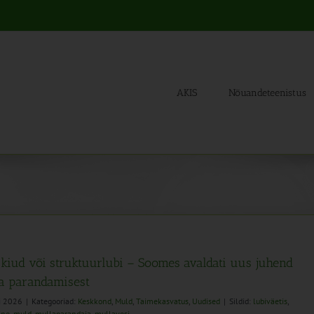
AKIS
Nõuandeteenistus
, kiud või struktuurlubi – Soomes avaldati uus juhend
a parandamisest
li 2026
|
Kategooriad:
Keskkond
,
Muld
,
Taimekasvatus
,
Uudised
|
Sildid:
lubiväetis
,
ine
,
muld
,
mullaparandaja
,
mullavesi