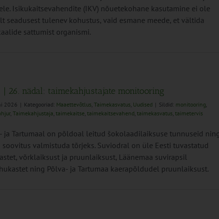
sele. Isikukaitsevahendite (IKV) nõuetekohane kasutamine ei ole
lt seadusest tulenev kohustus, vaid esmane meede, et vältida
aalide sattumist organismi.
 | 26. nädal: taimekahjustajate monitooring
ni 2026
|
Kategooriad:
Maaettevõtlus
,
Taimekasvatus
,
Uudised
|
Sildid:
monitooring
,
hjur
,
Taimekahjustaja
,
taimekaitse
,
taimekaitsevahend
,
taimekasvatus
,
taimetervis
- ja Tartumaal on põldoal leitud šokolaadilaiksuse tunnuseid nin
 soovitus valmistuda tõrjeks. Suviodral on üle Eesti tuvastatud
astet, võrklaiksust ja pruunlaiksust, Läänemaa suvirapsil
hukastet ning Põlva- ja Tartumaa kaerapõldudel pruunlaiksust.