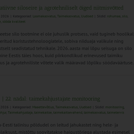
tiivne siloseire ja agrotehniliselt õiged niitmisvõtted
i 2026
|
Kategooriad:
Loomakasvatus
,
Taimekasvatus
,
Uudised
|
Sildid:
rohumaa
,
silo
,
e
,
sööda kvaliteet
teetse silo tootmine ei ole juhuslik protsess, vaid tugineb hoolikal
eritud koristustehnoloogiatele, sobiva niiduaja valikule ning
ktselt seadistatud tehnikale. 2026. aasta mai lõpu seisuga on silo
ine Eestis täies hoos, kuid piirkondlikud erinevused taimiku
us ja agrotehniliste võtete valik määravad lõpliku söödaväärtuse.
 | 22. nädal: taimekahjustajate monitooring
i 2026
|
Kategooriad:
Maaettevõtlus
,
Taimekasvatus
,
Uudised
|
Sildid:
monitooring
,
hjur
,
Taimekahjustaja
,
taimekaitse
,
taimekaitsevahend
,
taimekasvatus
,
taimetervis
-Eesti talinisu põldudel on leitud jahukastet ning hele- ja
laiksust, mistõttu soovitatakse haigustõrjega alustada esimesel