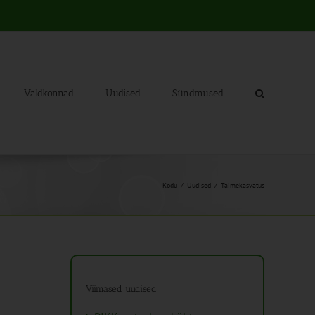
Valdkonnad
Uudised
Sündmused
Kodu
Uudised
Taimekasvatus
Viimased uudised