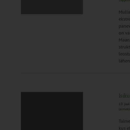
t
sed
Mulla
ekstr
panev
on va
Maanp
struk
leost
lähen
Isik
10. juu
taimek
ded
Taime
kus e