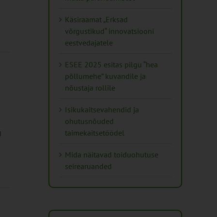
Käsiraamat „Erksad
võrgustikud“ innovatsiooni
eestvedajatele
ESEE 2025 esitas pilgu “hea
põllumehe” kuvandile ja
nõustaja rollile
Isikukaitsevahendid ja
ohutusnõuded
g
taimekaitsetöödel
Mida näitavad toiduohutuse
seirearuanded