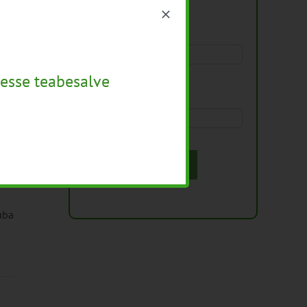
Nimi
aal
esse teabesalve
e-mail
*
Liitu uudiskirjaga
uba