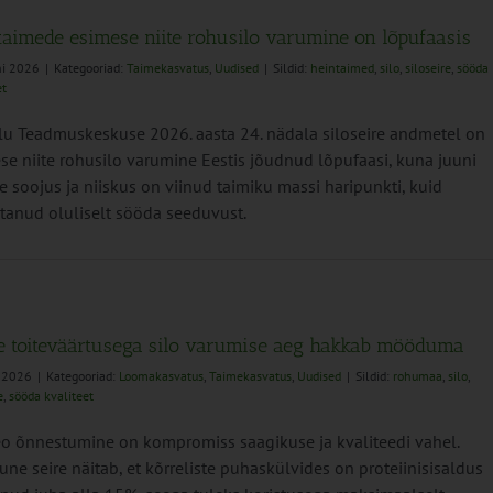
taimede esimese niite rohusilo varumine on lõpufaasis
ni 2026
|
Kategooriad:
Taimekasvatus
,
Uudised
|
Sildid:
heintaimed
,
silo
,
siloseire
,
sööda
et
u Teadmuskeskuse 2026. aasta 24. nädala siloseire andmetel on
se niite rohusilo varumine Eestis jõudnud lõpufaasi, kuna juuni
e soojus ja niiskus on viinud taimiku massi haripunkti, kuid
tanud oluliselt sööda seeduvust.
e toiteväärtusega silo varumise aeg hakkab mööduma
i 2026
|
Kategooriad:
Loomakasvatus
,
Taimekasvatus
,
Uudised
|
Sildid:
rohumaa
,
silo
,
e
,
sööda kvaliteet
eo õnnestumine on kompromiss saagikuse ja kvaliteedi vahel.
une seire näitab, et kõrreliste puhaskülvides on proteiinisisaldus