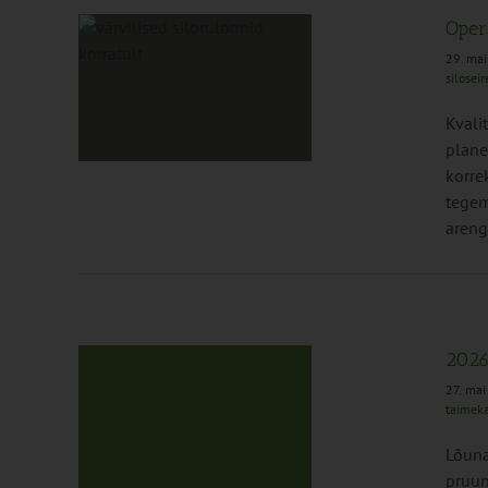
Opera
29. ma
siloseir
t õiged
Kvali
sed
plane
korre
tegem
areng
2026
27. ma
taimeka
itooring
Lõuna
ed
pruun