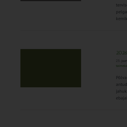
tervi
pelga
kemik
2026
25. juu
taimeka
nitooring
Põlva
ed
antud
jahuk
ebaja