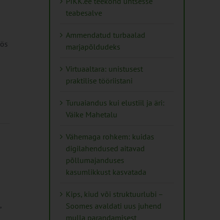
PIKK.ee teekond ühtsesse
teabesalve
Ammendatud turbaalad
öös
marjapõldudeks
Virtuaaltara: unistusest
praktilise tööriistani
Turuaiandus kui elustiil ja äri:
Väike Mahetalu
Vähemaga rohkem: kuidas
digilahendused aitavad
põllumajanduses
kasumlikkust kasvatada
Kips, kiud või struktuurlubi –
,
Soomes avaldati uus juhend
mulla parandamisest