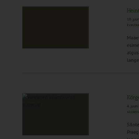
Hein
10. juu
kvalite
arumine
Maael
esime
algus
lange
Kõrg
4. juun
siloseir
e aeg
Silot
sed
Praeg