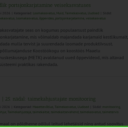
dlik portsjonkarjatamine veisekasvatuses
ni 2026
|
Kategooriad:
Loomakasvatus
,
Muld
,
Taimekasvatus
,
Uudised
|
Sildid:
sekasvatus
,
loomakasvatus
,
õppevideo
,
portsjonkarjatamine
,
veisekasvatus
kasvatajate seas on kogumas populaarsust paindlik
jonkarjatamine, mis võimaldab majandada karjamaid kestlikumalt
dada mulla tervist ja suurendada loomade produktiivsust.
põllumajanduse Koostöökogu on koostöös Maaelu
uskeskusega (METK) avaldanud uued õppevideod, mis aitavad
süsteemi praktikas rakendada.
 | 25. nädal: taimekahjustajate monitooring
ni 2026
|
Kategooriad:
Maaettevõtlus
,
Taimekasvatus
,
Uudised
|
Sildid:
monitooring
,
hjur
,
Taimekahjustaja
,
taimekaitse
,
taimekaitsevahend
,
taimekasvatus
,
taimetervis
maal on põldherne põllul leitud lehetäisid ning antud soovitus