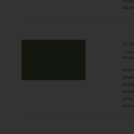
lange
kiirus
2026
3. juun
taimeka
itooring
Kesk-
ed
jahuk
talir
taliod
põllu
stress