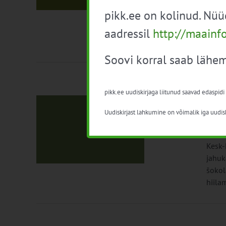
valmi
pikk.ee on kolinud. Nü
ning 
Suvio
aadressil
http://maainf
ka rip
Soovi korral saab lähem
pikk.ee uudiskirjaga liitunud saavad edaspidi
2026
Uudiskirjast lahkumine on võimalik iga uudisk
10. juu
taimeka
nitooring
Kesk-
ed
jahuk
šokol
hiila