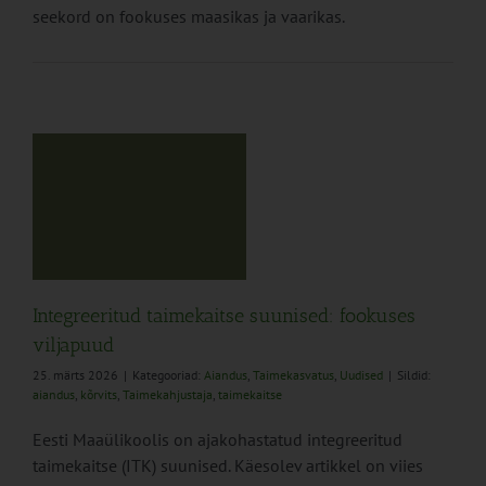
seekord on fookuses maasikas ja vaarikas.
e
Integreeritud taimekaitse suunised: fookuses
viljapuud
25. märts 2026
|
Kategooriad:
Aiandus
,
Taimekasvatus
,
Uudised
|
Sildid:
aiandus
,
kõrvits
,
Taimekahjustaja
,
taimekaitse
Eesti Maaülikoolis on ajakohastatud integreeritud
taimekaitse (ITK) suunised. Käesolev artikkel on viies