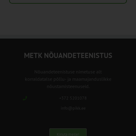
METK NÕUANDETEENISTUS
Nõuandeteenistuse nimetuse alt
korraldatalse põllu- ja maamajanduslikke
nõustamisteenuseid.
+372 5201078
info@pikk.ee
Kirjuta meile!