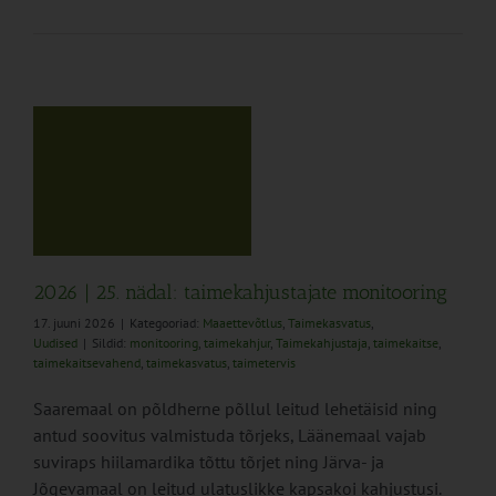
us
2026 | 25. nädal: taimekahjustajate monitooring
17. juuni 2026
|
Kategooriad:
Maaettevõtlus
,
Taimekasvatus
,
Uudised
|
Sildid:
monitooring
,
taimekahjur
,
Taimekahjustaja
,
taimekaitse
,
taimekaitsevahend
,
taimekasvatus
,
taimetervis
Saaremaal on põldherne põllul leitud lehetäisid ning
antud soovitus valmistuda tõrjeks, Läänemaal vajab
suviraps hiilamardika tõttu tõrjet ning Järva- ja
Jõgevamaal on leitud ulatuslikke kapsakoi kahjustusi.