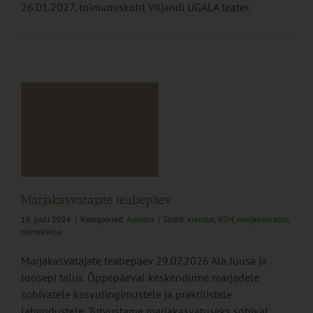
26.01.2027, toimumiskoht Viljandi UGALA teater.
ev
Marjakasvatajate teabepäev
16. juuli 2026
|
Kategooriad:
Aiandus
|
Sildid:
aiandus
,
KSM
,
marjakasvatus
,
taimekaitse
Marjakasvatajate teabepäev 29.07.2026 Ala Juusa ja
Joosepi talus. Õppepäeval keskendume marjadele
sobivatele kasvutingimustele ja praktilistele
lahendustele. Tutvustame marjakasvatuseks sobivat