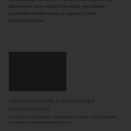
kiletunnelit ning vajalikke tarvikuid, mis aitavad
parandada taimede kasvu ja saagikust meie
kliimatingimustes
Isikukaitsevahendid ja ohutusnõuded
taimekaitsetöödel
10. juuli 2026
|
Kategooriad:
Taimekasvatus
,
Uudised
|
Sildid:
õppevideo
,
taimekaitse
,
taimekaitsevahend
,
tööohutus