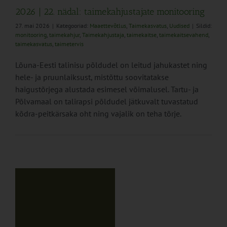
2026 | 22. nädal: taimekahjustajate monitooring
27. mai 2026
|
Kategooriad:
Maaettevõtlus
,
Taimekasvatus
,
Uudised
|
Sildid:
monitooring
,
taimekahjur
,
Taimekahjustaja
,
taimekaitse
,
taimekaitsevahend
,
taimekasvatus
,
taimetervis
Lõuna-Eesti talinisu põldudel on leitud jahukastet ning
hele- ja pruunlaiksust, mistõttu soovitatakse
haigustõrjega alustada esimesel võimalusel. Tartu- ja
Põlvamaal on talirapsi põldudel jätkuvalt tuvastatud
kõdra-peitkärsaka oht ning vajalik on teha tõrje.
us