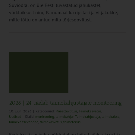
Suviodral on üle Eesti tuvastatud jahukastet,
võrklaiksust ning Pärnumaal ka ripslasi ja viljakukke,
mille tõttu on antud mitu tõrjesoovitust.
us
2026 | 24. nädal: taimekahjustajate monitooring
10. juuni 2026
|
Kategooriad:
Maaettevõtlus
,
Taimekasvatus
,
Uudised
|
Sildid:
monitooring
,
taimekahjur
,
Taimekahjustaja
,
taimekaitse
,
taimekaitsevahend
,
taimekasvatus
,
taimetervis
Kesk-Eesti suviodra põldudel on leitud võrklaiksust ja