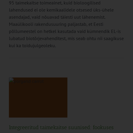
95 taimekaitse toimeainet, kuid bioloogilised
lahendused ei ole kemikaalidele otsesed üks-ühele
asendajad, vaid nõuavad täiesti uut lähenemist.
Maaülikooli rakendusuuring paljastab, et Eesti
põllumeestel on hetkel kasutada vaid kümnendik EL-is
lubatud biotõrjevahenditest, mis seab ohtu nii saagikuse
kui ka toidujulgeoleku.
e
Integreeritud taimekaitse suunised: fookuses