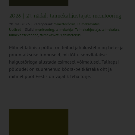
2026 | 21. nädal: taimekahjustajate monitooring
20. mai 2026
|
Kategooriad:
Maaettevõtlus
,
Taimekasvatus
,
Uudised
|
Sildid:
monitooring
,
taimekahjur
,
Taimekahjustaja
,
taimekaitse
,
taimekaitsevahend
,
taimekasvatus
,
taimetervis
Mitmel talinisu põllul on leitud jahukastet ning hele- ja
pruunlaiksuse tunnuseid, mistõttu soovitatakse
haigustõrjega alustada esimesel võimalusel. Talirapsi
põldudel on suurenenud kõdra-peitkärsaka oht ja
mitmel pool Eestis on vajalik teha tõrje.