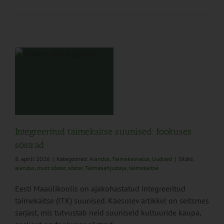
e
ad
Integreeritud taimekaitse suunised: fookuses
sõstrad
8. aprill 2026
|
Kategooriad:
Aiandus
,
Taimekasvatus
,
Uudised
|
Sildid:
aiandus
,
must sõstar
,
sõstar
,
Taimekahjustaja
,
taimekaitse
Eesti Maaülikoolis on ajakohastatud integreeritud
taimekaitse (ITK) suunised. Käesolev artikkel on seitsmes
sarjast, mis tutvustab neid suuniseid kultuuride kaupa,