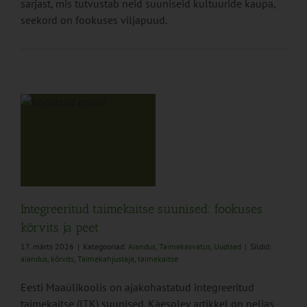
sarjast, mis tutvustab neid suuniseid kultuuride kaupa,
seekord on fookuses viljapuud.
e
ts
Integreeritud taimekaitse suunised: fookuses
kõrvits ja peet
17. märts 2026
|
Kategooriad:
Aiandus
,
Taimekasvatus
,
Uudised
|
Sildid:
aiandus
,
kõrvits
,
Taimekahjustaja
,
taimekaitse
Eesti Maaülikoolis on ajakohastatud integreeritud
taimekaitse (ITK) suunised. Käesolev artikkel on neljas