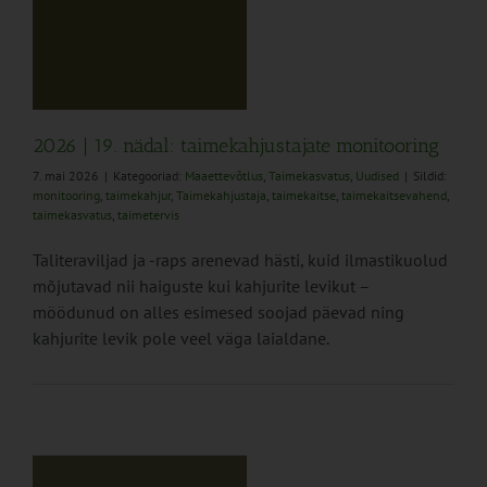
us
2026 | 19. nädal: taimekahjustajate monitooring
7. mai 2026
|
Kategooriad:
Maaettevõtlus
,
Taimekasvatus
,
Uudised
|
Sildid:
monitooring
,
taimekahjur
,
Taimekahjustaja
,
taimekaitse
,
taimekaitsevahend
,
taimekasvatus
,
taimetervis
Taliteraviljad ja -raps arenevad hästi, kuid ilmastikuolud
mõjutavad nii haiguste kui kahjurite levikut –
möödunud on alles esimesed soojad päevad ning
kahjurite levik pole veel väga laialdane.