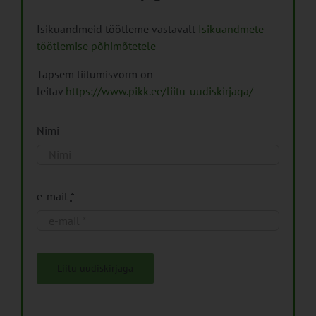
Isikuandmeid töötleme vastavalt
Isikuandmete
töötlemise põhimõtetele
Täpsem liitumisvorm on
leitav
https://www.pikk.ee/liitu-uudiskirjaga/
Nimi
e-mail
*
Liitu uudiskirjaga