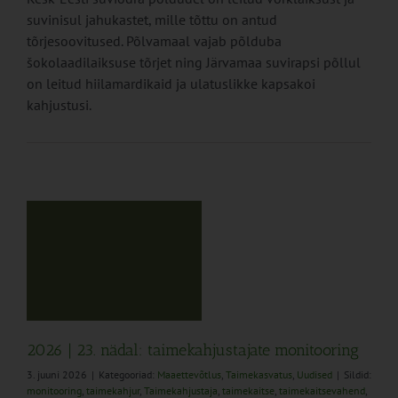
suvinisul jahukastet, mille tõttu on antud
tõrjesoovitused. Põlvamaal vajab põlduba
šokolaadilaiksuse tõrjet ning Järvamaa suvirapsi põllul
on leitud hiilamardikaid ja ulatuslikke kapsakoi
kahjustusi.
us
2026 | 23. nädal: taimekahjustajate monitooring
3. juuni 2026
|
Kategooriad:
Maaettevõtlus
,
Taimekasvatus
,
Uudised
|
Sildid:
monitooring
,
taimekahjur
,
Taimekahjustaja
,
taimekaitse
,
taimekaitsevahend
,