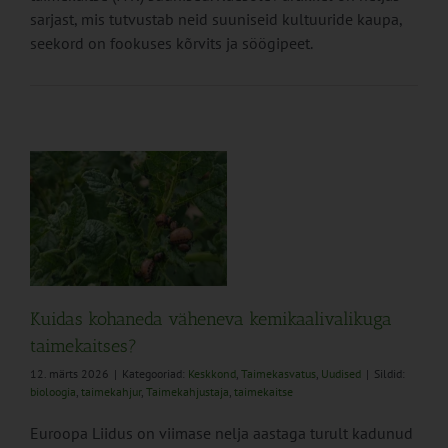
sarjast, mis tutvustab neid suuniseid kultuuride kaupa,
seekord on fookuses kõrvits ja söögipeet.
va
Kuidas kohaneda väheneva kemikaalivalikuga
taimekaitses?
12. märts 2026
|
Kategooriad:
Keskkond
,
Taimekasvatus
,
Uudised
|
Sildid:
bioloogia
,
taimekahjur
,
Taimekahjustaja
,
taimekaitse
Euroopa Liidus on viimase nelja aastaga turult kadunud