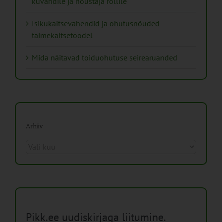
kuvandile ja nõustaja rollile
Isikukaitsevahendid ja ohutusnõuded
taimekaitsetöödel
Mida näitavad toiduohutuse seirearuanded
Arhiiv
Arhiiv
Pikk.ee uudiskirjaga liitumine.