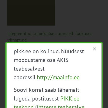
e
Integreeritud taimekaitse suunised: fookuses
viinapuud
16. aprill 2026
|
Kategooriad:
Aiandus
,
Taimekasvatus
,
Uudised
|
Sildid:
pikk.ee on kolinud. Nüüdsest
aiandus
,
Taimekahjustaja
,
taimekaitse
,
viinapuu
moodustame osa AKIS
Eesti Maaülikoolis on ajakohastatud integreeritud
taimekaitse (ITK) suunised. Käesolev artikkel on
teabesalvest
kaheksas ja viimane sarjast, mis tutvustab neid
aadressil
http://maainfo.ee
suuniseid kultuuride kaupa, seekord on fookuses
viinapuud.
Soovi korral saab lähemalt
lugeda postitusest
PIKK.ee
teekond ühtsesse teabesalve