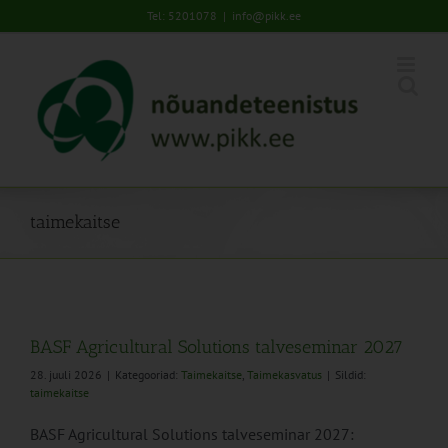
Skip
Tel: 5201078
|
info@pikk.ee
to
content
taimekaitse
BASF Agricultural Solutions talveseminar 2027
28. juuli 2026
|
Kategooriad:
Taimekaitse
,
Taimekasvatus
|
Sildid:
taimekaitse
BASF Agricultural Solutions talveseminar 2027: