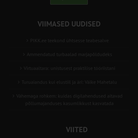
VIIMASED UUDISED
PIKK.ee teekond ühtsesse teabesalve
Ammendatud turbaalad marjapõldudeks
Virtuaaltara: unistusest praktilise tööriistani
Turuaiandus kui elustiil ja äri: Väike Mahetalu
Vähemaga rohkem: kuidas digilahendused aitavad
põllumajanduses kasumlikkust kasvatada
VIITED