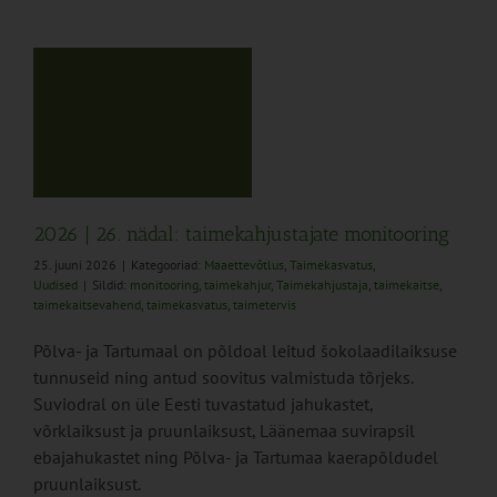
us
2026 | 26. nädal: taimekahjustajate monitooring
25. juuni 2026
|
Kategooriad:
Maaettevõtlus
,
Taimekasvatus
,
Uudised
|
Sildid:
monitooring
,
taimekahjur
,
Taimekahjustaja
,
taimekaitse
,
taimekaitsevahend
,
taimekasvatus
,
taimetervis
Põlva- ja Tartumaal on põldoal leitud šokolaadilaiksuse
tunnuseid ning antud soovitus valmistuda tõrjeks.
Suviodral on üle Eesti tuvastatud jahukastet,
võrklaiksust ja pruunlaiksust, Läänemaa suvirapsil
ebajahukastet ning Põlva- ja Tartumaa kaerapõldudel
pruunlaiksust.