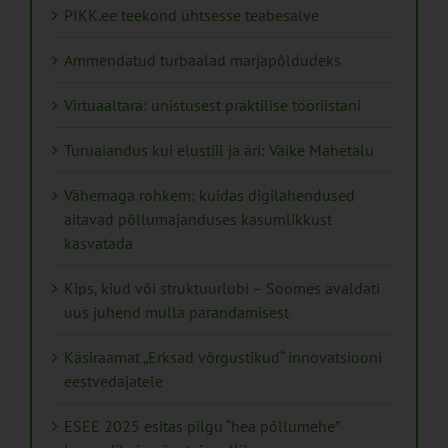
PIKK.ee teekond ühtsesse teabesalve
Ammendatud turbaalad marjapõldudeks
Virtuaaltara: unistusest praktilise tööriistani
Turuaiandus kui elustiil ja äri: Väike Mahetalu
Vähemaga rohkem: kuidas digilahendused
aitavad põllumajanduses kasumlikkust
kasvatada
Kips, kiud või struktuurlubi – Soomes avaldati
uus juhend mulla parandamisest
Käsiraamat „Erksad võrgustikud“ innovatsiooni
eestvedajatele
ESEE 2025 esitas pilgu “hea põllumehe”