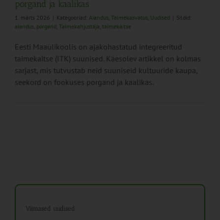
porgand ja kaalikas
1. märts 2026
|
Kategooriad:
Aiandus
,
Taimekasvatus
,
Uudised
|
Sildid:
aiandus
,
porgand
,
Taimekahjustaja
,
taimekaitse
Eesti Maaülikoolis on ajakohastatud integreeritud
taimekaitse (ITK) suunised. Käesolev artikkel on kolmas
sarjast, mis tutvustab neid suuniseid kultuuride kaupa,
seekord on fookuses porgand ja kaalikas.
Viimased uudised