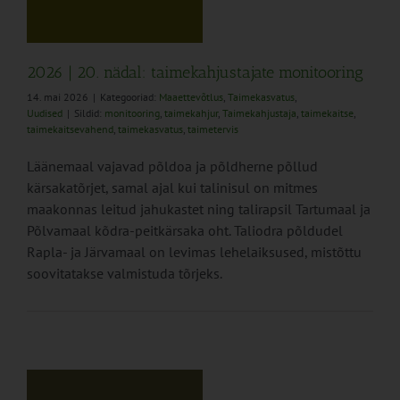
us
2026 | 20. nädal: taimekahjustajate monitooring
14. mai 2026
|
Kategooriad:
Maaettevõtlus
,
Taimekasvatus
,
Uudised
|
Sildid:
monitooring
,
taimekahjur
,
Taimekahjustaja
,
taimekaitse
,
taimekaitsevahend
,
taimekasvatus
,
taimetervis
Läänemaal vajavad põldoa ja põldherne põllud
kärsakatõrjet, samal ajal kui talinisul on mitmes
maakonnas leitud jahukastet ning talirapsil Tartumaal ja
Põlvamaal kõdra-peitkärsaka oht. Taliodra põldudel
Rapla- ja Järvamaal on levimas lehelaiksused, mistõttu
soovitatakse valmistuda tõrjeks.