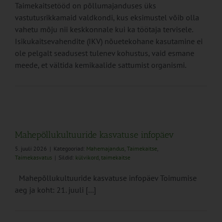
Taimekaitsetööd on põllumajanduses üks
vastutusrikkamaid valdkondi, kus eksimustel võib olla
vahetu mõju nii keskkonnale kui ka töötaja tervisele.
Isikukaitsevahendite (IKV) nõuetekohane kasutamine ei
ole pelgalt seadusest tulenev kohustus, vaid esmane
meede, et vältida kemikaalide sattumist organismi.
Mahepõllukultuuride kasvatuse infopäev
5. juuli 2026
|
Kategooriad:
Mahemajandus
,
Taimekaitse
,
Taimekasvatus
|
Sildid:
külvikord
,
taimekaitse
Mahepõllukultuuride kasvatuse infopäev Toimumise
aeg ja koht: 21. juuli [...]