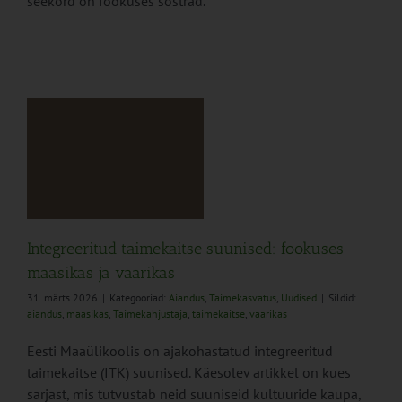
seekord on fookuses sõstrad.
e
Integreeritud taimekaitse suunised: fookuses
maasikas ja vaarikas
31. märts 2026
|
Kategooriad:
Aiandus
,
Taimekasvatus
,
Uudised
|
Sildid:
aiandus
,
maasikas
,
Taimekahjustaja
,
taimekaitse
,
vaarikas
Eesti Maaülikoolis on ajakohastatud integreeritud
taimekaitse (ITK) suunised. Käesolev artikkel on kues
sarjast, mis tutvustab neid suuniseid kultuuride kaupa,