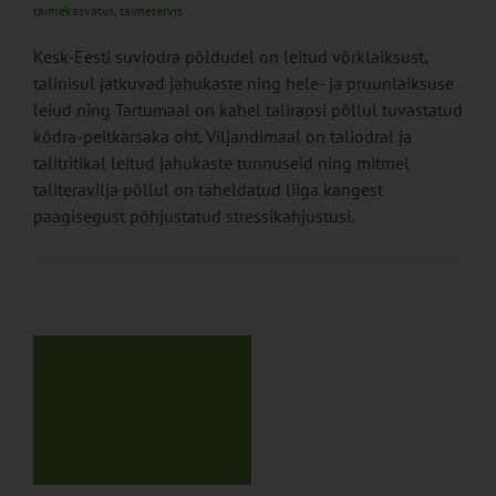
taimekasvatus
,
taimetervis
Kesk-Eesti suviodra põldudel on leitud võrklaiksust,
talinisul jätkuvad jahukaste ning hele- ja pruunlaiksuse
leiud ning Tartumaal on kahel talirapsi põllul tuvastatud
kõdra-peitkärsaka oht. Viljandimaal on taliodral ja
talitritikal leitud jahukaste tunnuseid ning mitmel
taliteravilja põllul on täheldatud liiga kangest
paagisegust põhjustatud stressikahjustusi.
us