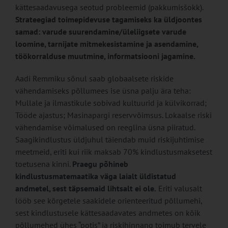
kättesaadavusega seotud probleemid (pakkumisšokk).
Strateegiad toimepidevuse tagamiseks ka üldjoontes
samad: varude suurendamine/üleliigsete varude
loomine, tarnijate mitmekesistamine ja asendamine,
töökorralduse muutmine, informatsiooni jagamine.
Aadi Remmiku sõnul saab globaalsete riskide
vähendamiseks põllumees ise üsna palju ära teha:
Mullale ja ilmastikule sobivad kultuurid ja külvikorrad;
Tööde ajastus; Masinapargi reservvõimsus. Lokaalse riski
vähendamise võimalused on reeglina üsna piiratud.
Saagikindlustus üldjuhul täiendab muid riskijuhtimise
meetmeid, eriti kui riik maksab 70% kindlustusmaksetest
toetusena kinni.
Praegu põhineb
kindlustusmatemaatika väga laialt üldistatud
andmetel, sest täpsemaid lihtsalt ei ole.
Eriti valusalt
lööb see kõrgetele saakidele orienteeritud põllumehi,
sest kindlustusele kättesaadavates andmetes on kõik
põllumehed ühes “potis” ja riskihinnang toimub tervele