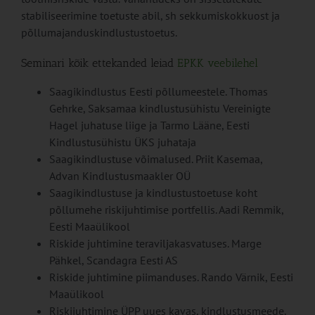
stabiliseerimine toetuste abil, sh sekkumiskokkuost ja
põllumajanduskindlustustoetus.
Seminari kõik ettekanded leiad
EPKK veebilehel
Saagikindlustus Eesti põllumeestele. Thomas
Gehrke, Saksamaa kindlustusühistu Vereinigte
Hagel juhatuse liige ja Tarmo Lääne, Eesti
Kindlustusühistu ÜKS juhataja
Saagikindlustuse võimalused. Priit Kasemaa,
Advan Kindlustusmaakler OÜ
Saagikindlustuse ja kindlustustoetuse koht
põllumehe riskijuhtimise portfellis. Aadi Remmik,
Eesti Maaülikool
Riskide juhtimine teraviljakasvatuses. Marge
Pähkel, Scandagra Eesti AS
Riskide juhtimine piimanduses. Rando Värnik, Eesti
Maaülikool
Riskijuhtimine ÜPP uues kavas, kindlustusmeede.