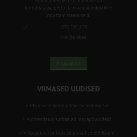
Nõuandeteenistuse nimetuse alt
korraldatalse põllu- ja maamajanduslikke
nõustamisteenuseid.
+372 5201078
info@pikk.ee
Kirjuta meile!
VIIMASED UUDISED
PIKK.ee teekond ühtsesse teabesalve
Ammendatud turbaalad marjapõldudeks
Virtuaaltara: unistusest praktilise tööriistani