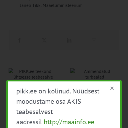
Janeli Tikk, Maaeluministeerium
PIKK.ee teekond ühtsesse
pikk.ee on kolinud. Nüüdsest
teabesalve
Ammendatud turbaalad
1. august 2026
marjapõldudeks
moodustame osa AKIS
25. juuli 2026
teabesalvest
aadressil
http://maainfo.ee