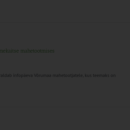
aimekaitse mahetootmises
raldab infopäeva Võrumaa mahetootjatele, kus teemaks on