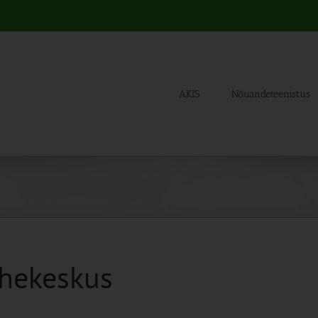
AKIS
Nõuandeteenistus
ahekeskus