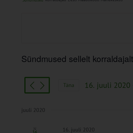
Sündmused
Sündmused sellelt korraldajal
16. juuli 2020
 
Täna
Vali
kuupäev.
juuli 2020
16. juuli 2020
N
16