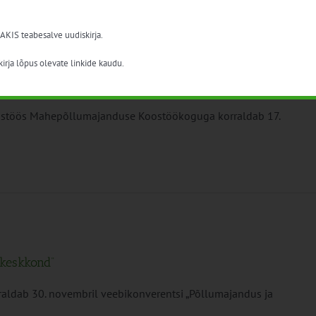
 AKIS teabesalve uudiskirja.
tsioonide esindajatele
irja lõpus olevate linkide kaudu.
ostöös Mahepõllumajanduse Koostöökoguga korraldab 17.
 keskkond”
aldab 30. novembril veebikonverentsi „Põllumajandus ja