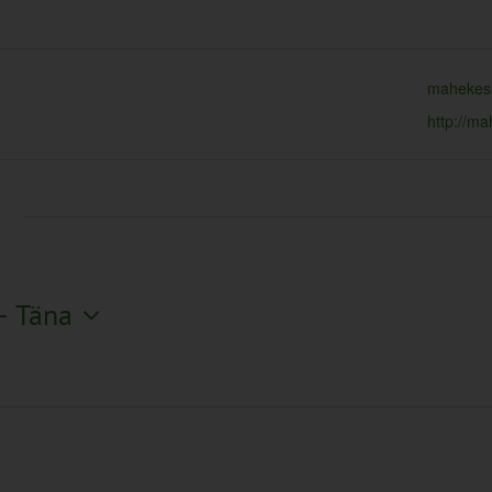
mahekes
http://m
t
- 
Täna