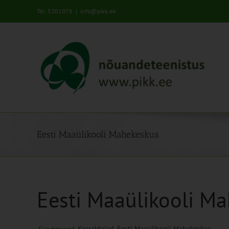
Skip
Tel: 5201078
|
info@pikk.ee
to
content
Eesti Maaülikooli Mahekeskus
Eesti Maaülikooli M
Korraldajad
Eesti Maaülikooli Mahekeskus