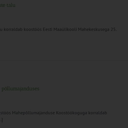
te talu
korraldab koostöös Eesti Maaülikooli Mahekeskusega 25.
d põllumajanduses
ostöös Mahepõllumajanduse Koostöökoguga korraldab
.]