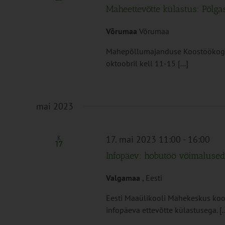
Maheettevõtte külastus: Põlgas
Võrumaa
Võrumaa
Mahepõllumajanduse Koostöökogu 
oktoobril kell 11-15 [...]
mai 2023
17. mai 2023 11:00
-
16:00
K
17
Infopäev: hobutöö võimaluse
Valgamaa
, Eesti
Eesti Maaülikooli Mahekeskus ko
infopäeva ettevõtte külastusega. [..