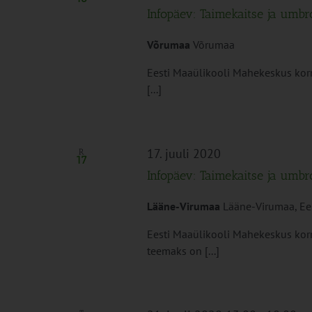
Infopäev: Taimekaitse ja umb
Võrumaa
Võrumaa
Eesti Maaülikooli Mahekeskus kor
[...]
17. juuli 2020
R
17
Infopäev: Taimekaitse ja umb
Lääne-Virumaa
Lääne-Virumaa, Ee
Eesti Maaülikooli Mahekeskus kor
teemaks on [...]