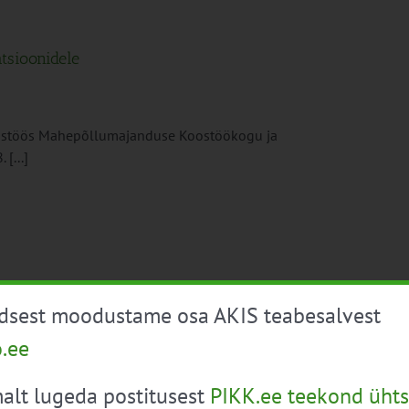
tsioonidele
ostöös Mahepõllumajanduse Koostöökogu ja
[...]
üdsest moodustame osa AKIS teabesalvest
o.ee
raldab 9. septembril Tallinnas mahetoodete turunduse
alt lugeda postitusest
PIKK.ee teekond ühts