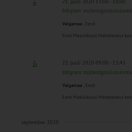
21. juuli 2020 13:00
-
18:00
T
21
Infopäev maheorganisatsiooni
Valgamaa
, Eesti
Eesti Maaülikooli Mahekeskus korra
22. juuli 2020 09:00
-
13:45
K
22
Infopäev maheorganisatsiooni
Valgamaa
, Eesti
Eesti Maaülikooli Mahekeskus korra
september 2020