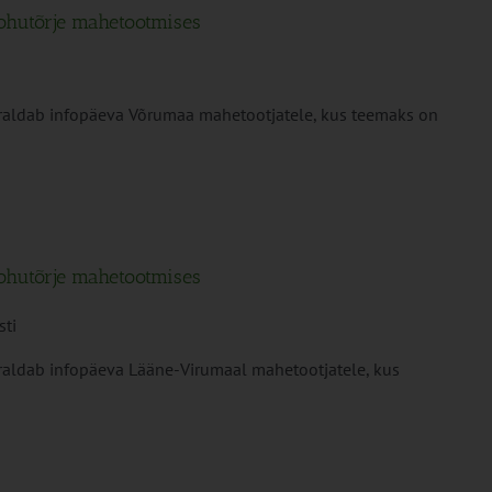
rohutõrje mahetootmises
raldab infopäeva Võrumaa mahetootjatele, kus teemaks on
rohutõrje mahetootmises
sti
raldab infopäeva Lääne-Virumaal mahetootjatele, kus