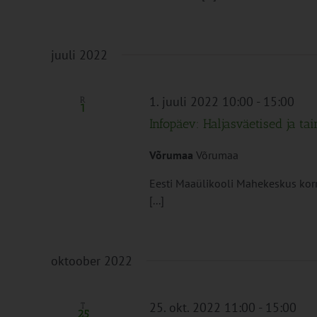
juuli 2022
1. juuli 2022 10:00
-
15:00
R
1
Infopäev: Haljasväetised ja t
Võrumaa
Võrumaa
Eesti Maaülikooli Mahekeskus kor
[...]
oktoober 2022
25. okt. 2022 11:00
-
15:00
T
25