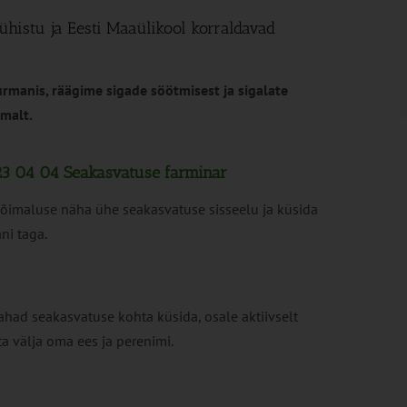
histu ja Eesti Maaülikool korraldavad
rmanis, räägime sigade söötmisest ja sigalate
emalt.
3 04 04 Seakasvatuse farminar
õimaluse näha ühe seakasvatuse sisseelu ja küsida
ni taga.
had seakasvatuse kohta küsida, osale aktiivselt
ta välja oma ees ja perenimi.