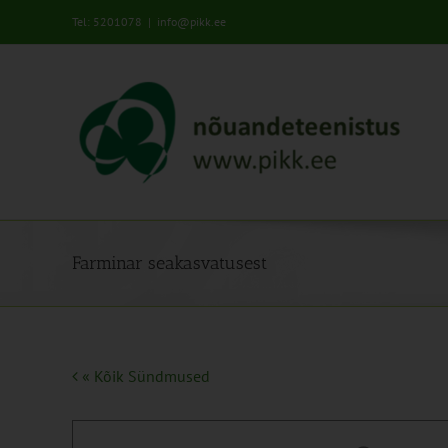
Skip
Tel: 5201078
|
info@pikk.ee
to
content
Farminar seakasvatusest
« Kõik Sündmused