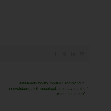
Facebook
X
LinkedIn
Email
Sihtrühmale tasuta koolitus “Biomajandus,
innovatsioon ja kliimaneutraalsuse saavutamine
maamajanduses”