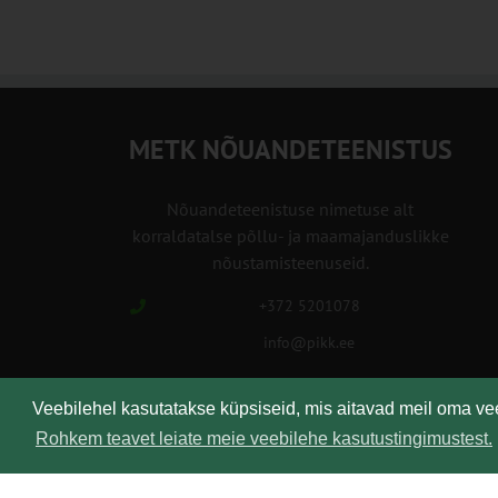
METK NÕUANDETEENISTUS
Nõuandeteenistuse nimetuse alt
korraldatalse põllu- ja maamajanduslikke
nõustamisteenuseid.
+372 5201078
info@pikk.ee
Veebilehel kasutatakse küpsiseid, mis aitavad meil oma v
Rohkem teavet leiate meie veebilehe kasutustingimustest.
Kirjuta meile!