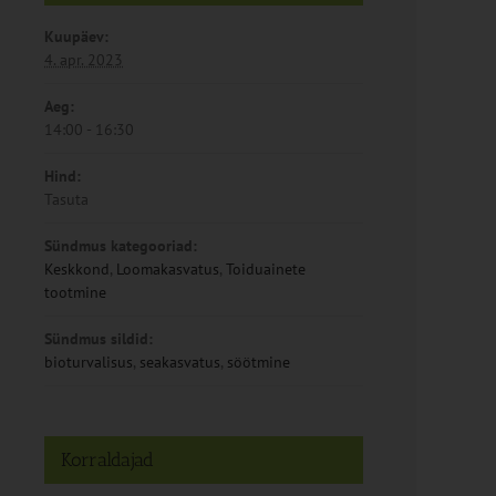
Kuupäev:
4. apr. 2023
Aeg:
14:00 - 16:30
Hind:
Tasuta
Sündmus kategooriad:
Keskkond
,
Loomakasvatus
,
Toiduainete
tootmine
Sündmus sildid:
bioturvalisus
,
seakasvatus
,
söötmine
Korraldajad