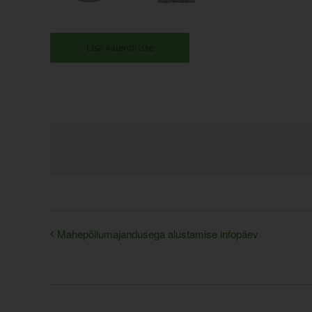
Lisa kalendrisse
Mahepõllumajandusega alustamise infopäev