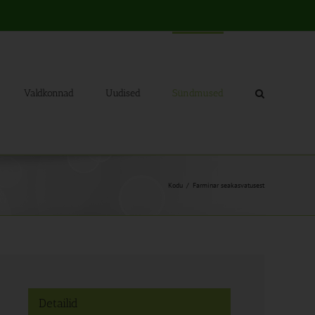
Valdkonnad
Uudised
Sündmused
Kodu
Farminar seakasvatusest
Detailid