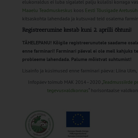
elukorraldus ei luba sigalatel palju külalisi korraga vas
Maaelu Teadmuskeskus
koos
Eesti Tõusigade Aretusüh
kitsaskohta lahendada ja kutsuvad teid osalema farmin
Registreerumine kestab kuni 2. aprilli õhtuni!
TÄHELEPANU! Kõigile registreerunutele saadame osale
enne farminari! Farminari päeval ei ole meil kahjuks te
probleeme lahendada. Palume mõistvat suhtumist!
Lisainfo ja küsimused enne farminari päeva: Liina Ulm
Infopäev toimub MAK 2014–2020 „
Teadmussiirde p
tegevusvaldkonnas
“ horisontaalse valdkon