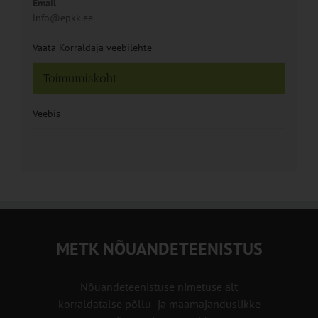
Email
info@epkk.ee
Vaata Korraldaja veebilehte
Toimumiskoht
Veebis
METK NÕUANDETEENISTUS
Nõuandeteenistuse nimetuse alt
korraldatalse põllu- ja maamajanduslikke