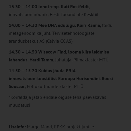
13.30 – 14.00 Innotrepp. Kati Rostfeldt
,
innvatsiooninõunik, Eesti Tööandjate Keskliit
14.00 – 14.30 Mee DNA edulugu. Kairi Raime
, toidu
metagenoomika juht, Tervisetehnoloogiate
arenduskeskus AS (Celvia CC AS)
14.30 – 14.50 Wisecow Find, looma kiire leidmise
lahendus. Hardi Tamm
, juhataja, Piimaklaster MTÜ
14.50 – 15.20 Kuidas jõuda PRIA
innovatsioonikoostööst Euroopa Horisondini. Roosi
Soosaar
, Põllukultuuride klaster MTÜ
*Korraldaja jätab endale õiguse teha päevakavas
muudatusi
Lisainfo:
Marge Mänd, EPKK projektijuht, e-