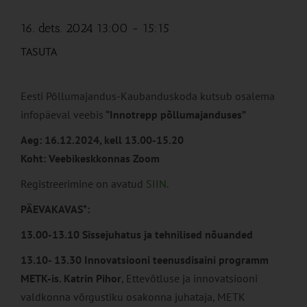
16. dets. 2024 13:00
-
15:15
TASUTA
Eesti Põllumajandus-Kaubanduskoda kutsub osalema
infopäeval veebis
“Innotrepp põllumajanduses”
Aeg: 16.12.2024, kell 13.00-15.20
Koht: Veebikeskkonnas Zoom
Registreerimine on avatud
SIIN.
PÄEVAKAVAS*:
13.00-13.10 Sissejuhatus ja tehnilised nõuanded
13.10- 13.30 Innovatsiooni teenusdisaini programm
METK-is. Katrin Pihor
, Ettevõtluse ja innovatsiooni
valdkonna võrgustiku osakonna juhataja, METK