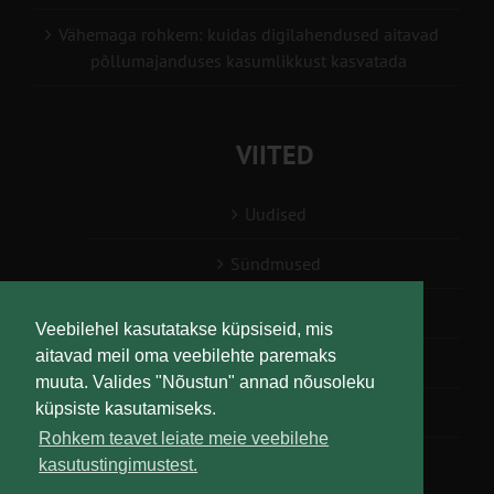
Vähemaga rohkem: kuidas digilahendused aitavad
põllumajanduses kasumlikkust kasvatada
VIITED
Uudised
Sündmused
Konsulent, nõustaja
Veebilehel kasutatakse küpsiseid, mis
aitavad meil oma veebilehte paremaks
Teabesalv
muuta. Valides "Nõustun" annad nõusoleku
küpsiste kasutamiseks.
Liitu uudiskirjaga
Rohkem teavet leiate meie veebilehe
kasutustingimustest.