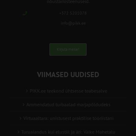
nõustamisteenuseid.
+372 5201078
info@pikk.ee
Kirjuta meile!
VIIMASED UUDISED
PIKK.ee teekond ühtsesse teabesalve
Ammendatud turbaalad marjapõldudeks
Virtuaaltara: unistusest praktilise tööriistani
Turuaiandus kui elustiil ja äri: Väike Mahetalu