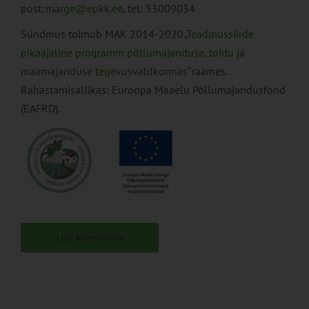
post:
marge@epkk.ee
, tel: 53009034
Sündmus toimub MAK 2014-2020
„Teadmussiirde
pikaajaline programm põllumajanduse, toidu ja
maamajanduse tegevusvaldkonnas“
raames.
Rahastamisallikas: Euroopa Maaelu Põllumajandusfond
(EAFRD).
Lisa kalendrisse