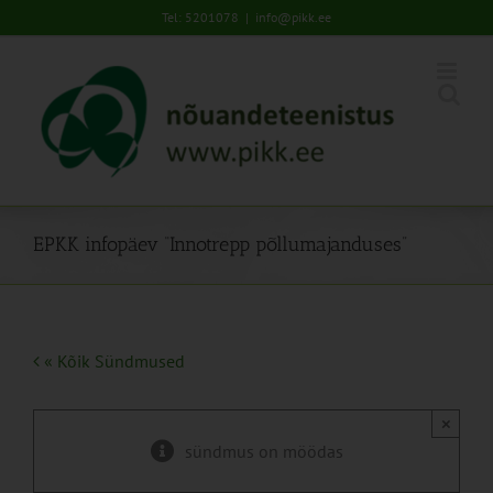
Skip
Tel: 5201078
|
info@pikk.ee
to
content
EPKK infopäev “Innotrepp põllumajanduses”
« Kõik Sündmused
×
sündmus on möödas