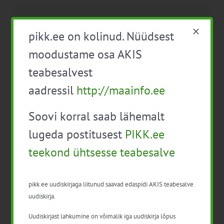
Facebook
X
LinkedIn
Email
pikk.ee on kolinud. Nüüdsest
moodustame osa AKIS
teabesalvest
Taimekaitse
Mahemajanduse
aadressil
http://maainfo.ee
täienduskoolitus
infopäev
professionaalsele
Soovi korral saab lähemalt
taimekaitsevahendite
kasutajale
lugeda postitusest
PIKK.ee
teekond ühtsesse teabesalve
pikk.ee uudiskirjaga liitunud saavad edaspidi AKIS teabesalve
uudiskirja.
Uudiskirjast lahkumine on võimalik iga uudiskirja lõpus