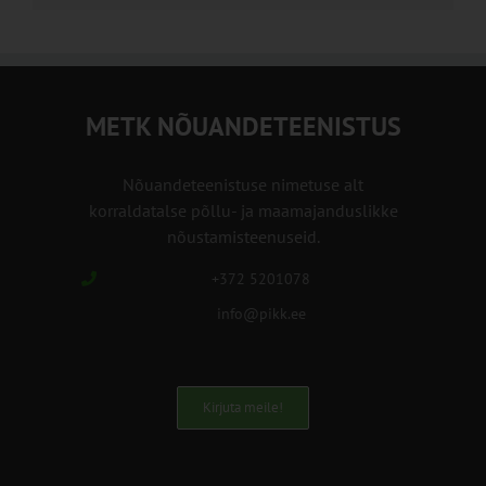
METK NÕUANDETEENISTUS
Nõuandeteenistuse nimetuse alt
korraldatalse põllu- ja maamajanduslikke
nõustamisteenuseid.
+372 5201078
info@pikk.ee
Kirjuta meile!