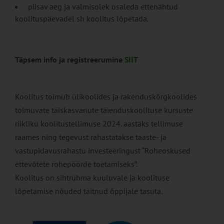
piisav aeg ja valmisolek osaleda ettenähtud
koolituspäevadel sh koolitus lõpetada.
Täpsem info ja registreerumine
SIIT
Koolitus toimub ülikoolides ja rakenduskõrgkoolides
toimuvate täiskasvanute täienduskoolituse kursuste
riikliku koolitustellimuse 2024. aastaks tellimuse
raames ning tegevust rahastatakse taaste- ja
vastupidavusrahastu investeeringust “Roheoskused
ettevõtete rohepöörde toetamiseks”.
Koolitus on sihtrühma kuuluvale ja koolituse
lõpetamise nõuded täitnud õppijale tasuta.