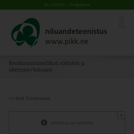
Skip
Tel: 5201078
|
info@pikk.ee
to
content
Keskkonnasäästlikud sõidukid ja
alternatiivkütused
« Kõik Sündmused
×
sündmus on möödas