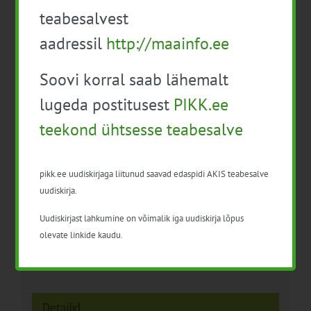
teabesalvest
aadressil
http://maainfo.ee
Facebook
X
LinkedIn
Email
Soovi korral saab lähemalt
lugeda postitusest
PIKK.ee
teekond ühtsesse teabesalve
Geograafiliste tähiste
Kogu pere metsapäev
infopäev
pikk.ee uudiskirjaga liitunud saavad edaspidi AKIS teabesalve
uudiskirja.
Uudiskirjast lahkumine on võimalik iga uudiskirja lõpus
olevate linkide kaudu.
Detailid