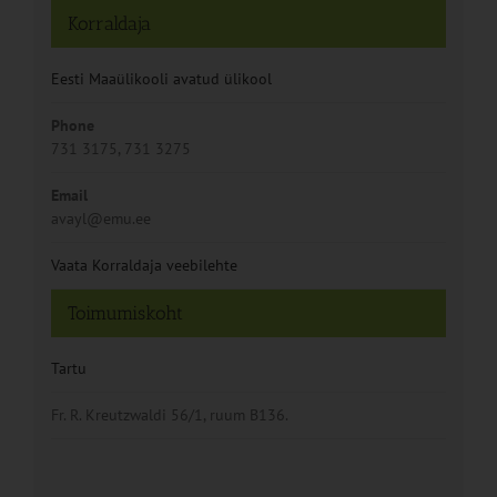
Korraldaja
Eesti Maaülikooli avatud ülikool
Phone
731 3175, 731 3275
Email
avayl@emu.ee
Vaata Korraldaja veebilehte
Toimumiskoht
Tartu
Fr. R. Kreutzwaldi 56/1, ruum B136.