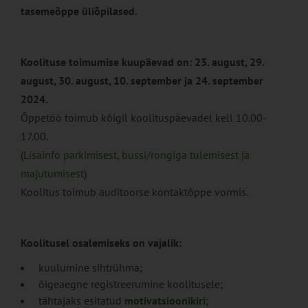
tasemeõppe üliõpilased.
Koolituse toimumise kuupäevad on: 23. august, 29.
august, 30. august, 10. september ja 24. september
2024.
Õppetöö toimub kõigil koolituspäevadel kell 10.00-
17.00.
(
Lisainfo parkimisest, bussi/rongiga tulemisest ja
majutumisest
)
Koolitus toimub auditoorse kontaktõppe vormis.
Koolitusel osalemiseks on vajalik:
kuulumine sihtrühma;
õigeaegne registreerumine koolitusele;
tähtajaks esitatud
motivatsioonikiri
;