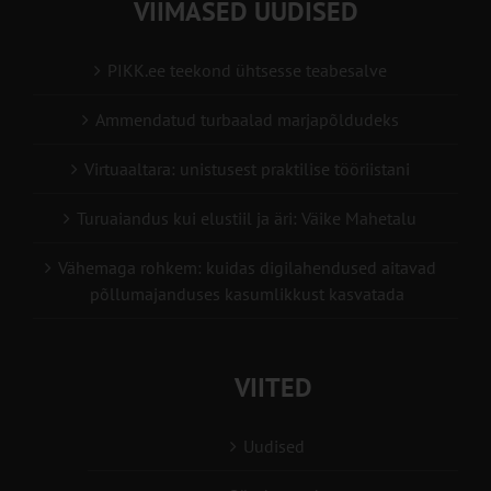
VIIMASED UUDISED
PIKK.ee teekond ühtsesse teabesalve
Ammendatud turbaalad marjapõldudeks
Virtuaaltara: unistusest praktilise tööriistani
Turuaiandus kui elustiil ja äri: Väike Mahetalu
Vähemaga rohkem: kuidas digilahendused aitavad
põllumajanduses kasumlikkust kasvatada
VIITED
Uudised