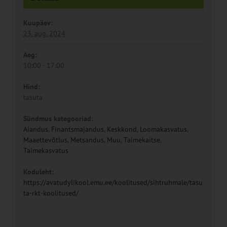
Kuupäev:
23. aug. 2024
Aeg:
10:00 - 17:00
Hind:
tasuta
Sündmus kategooriad:
Aiandus
,
Finantsmajandus
,
Keskkond
,
Loomakasvatus
,
Maaettevõtlus
,
Metsandus
,
Muu
,
Taimekaitse
,
Taimekasvatus
Koduleht:
https://avatudylikool.emu.ee/koolitused/sihtruhmale/tasu
ta-rkt-koolitused/