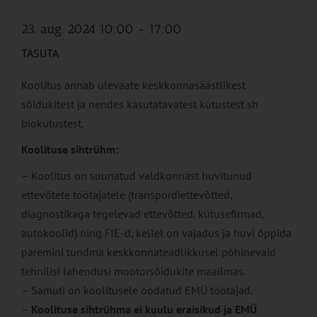
23. aug. 2024 10:00
-
17:00
TASUTA
Koolitus annab ülevaate keskkonnasäästlikest
sõidukitest ja nendes kasutatavatest kütustest sh
biokütustest.
Koolituse sihtrühm:
– Koolitus on suunatud valdkonnast huvitunud
ettevõtete töötajatele (transpordiettevõtted,
diagnostikaga tegelevad ettevõtted, kütusefirmad,
autokoolid) ning FIE-d, kellel on vajadus ja huvi õppida
paremini tundma keskkonnateadlikkusel põhinevaid
tehnilisi lahendusi mootorsõidukite maailmas.
– Samuti on koolitusele oodatud EMÜ töötajad.
–
Koolituse sihtrühma ei kuulu eraisikud ja EMÜ