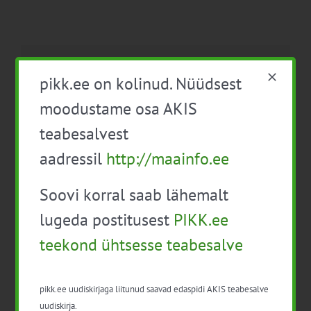
Facebook
X
LinkedIn
Email
pikk.ee on kolinud. Nüüdsest
moodustame osa AKIS
teabesalvest
Mahemajanduse infopäev
Kiirguskaitse
aadressil
http://maainfo.ee
veterinaarmeditsiinis
(auditoorne koolitus)
Soovi korral saab lähemalt
lugeda postitusest
PIKK.ee
teekond ühtsesse teabesalve
pikk.ee uudiskirjaga liitunud saavad edaspidi AKIS teabesalve
uudiskirja.