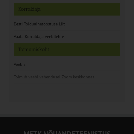
Korraldaja
Eesti Toiduainetööstuse Liit
Vaata Korraldaja veebilehte
Toimumiskoht
Veebis
Toimub veebi vahendusel Zoom keskkonnas
METK NÕUANDETEENISTUS