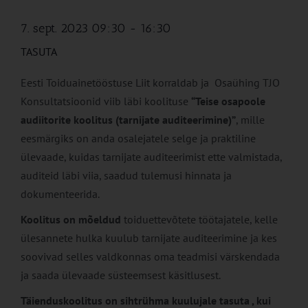
7. sept. 2023 09:30
-
16:30
TASUTA
Eesti Toiduainetööstuse Liit korraldab ja Osaühing TJO
Konsultatsioonid viib läbi koolituse
“Teise osapoole
audiitorite koolitus (tarnijate auditeerimine)
”
, mille
eesmärgiks on anda osalejatele selge ja praktiline
ülevaade, kuidas tarnijate auditeerimist ette valmistada,
auditeid läbi viia, saadud tulemusi hinnata ja
dokumenteerida.
Koolitus on mõeldud
toiduettevõtete töötajatele, kelle
ülesannete hulka kuulub tarnijate auditeerimine ja kes
soovivad selles valdkonnas oma teadmisi värskendada
ja saada ülevaade süsteemsest käsitlusest.
Täienduskoolitus on sihtrühma kuulujale tasuta , kui