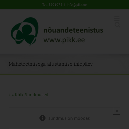
Skip
Tel: 5201078
|
info@pikk.ee
to
content
Mahetootmisega alustamise infopäev
« Kõik Sündmused
×
sündmus on möödas