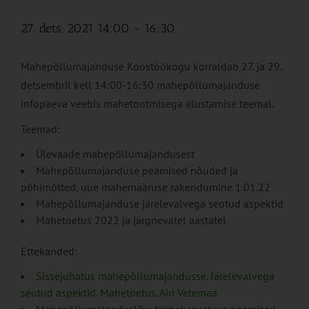
27. dets. 2021 14:00
-
16:30
Mahepõllumajanduse Koostöökogu korraldab 27. ja 29.
detsembril kell 14:00-16:30 mahepõllumajanduse
infopäeva veebis mahetootmisega alustamise teemal.
Teemad:
Ülevaade mahepõllumajandusest
Mahepõllumajanduse peamised nõuded ja
põhimõtted, uue mahemääruse rakendumine 1.01.22
Mahepõllumajanduse järelevalvega seotud aspektid
Mahetoetus 2022 ja järgnevatel aastatel
Ettekanded:
Sissejuhatus mahepõllumajandusse. Järelevalvega
seotud aspektid. Mahetoetus. Airi Vetemaa