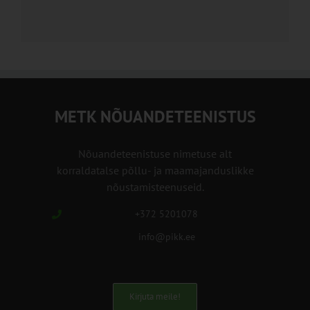
METK NÕUANDETEENISTUS
Nõuandeteenistuse nimetuse alt
korraldatalse põllu- ja maamajanduslikke
nõustamisteenuseid.
+372 5201078
info@pikk.ee
Kirjuta meile!