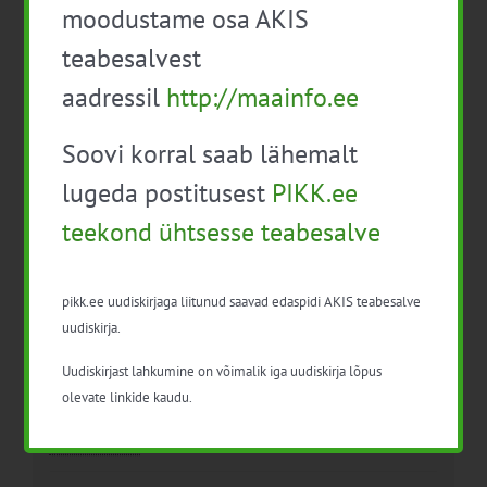
moodustame osa AKIS
teabesalvest
aadressil
http://maainfo.ee
EPKK infopäev „Veekaitse
Mahetaimekasvatuse
kohustused ja vajadused“
infopäev
Soovi korral saab lähemalt
lugeda postitusest
PIKK.ee
teekond ühtsesse teabesalve
pikk.ee uudiskirjaga liitunud saavad edaspidi AKIS teabesalve
uudiskirja.
Detailid
Uudiskirjast lahkumine on võimalik iga uudiskirja lõpus
olevate linkide kaudu.
Kuupäev:
27. dets. 2021