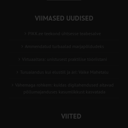
VIIMASED UUDISED
PIKK.ee teekond ühtsesse teabesalve
Ammendatud turbaalad marjapõldudeks
Virtuaaltara: unistusest praktilise tööriistani
Turuaiandus kui elustiil ja äri: Väike Mahetalu
Vähemaga rohkem: kuidas digilahendused aitavad
põllumajanduses kasumlikkust kasvatada
VIITED