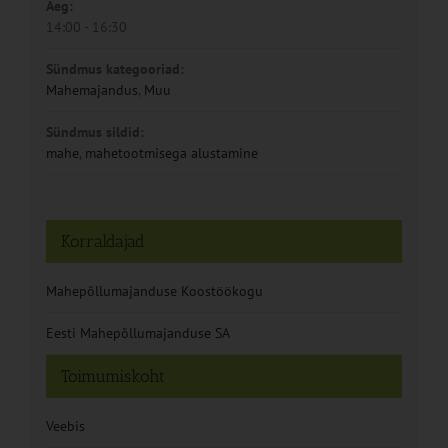
Aeg:
14:00 - 16:30
Sündmus kategooriad:
Mahemajandus
,
Muu
Sündmus sildid:
mahe
,
mahetootmisega alustamine
Korraldajad
Mahepõllumajanduse Koostöökogu
Eesti Mahepõllumajanduse SA
Toimumiskoht
Veebis