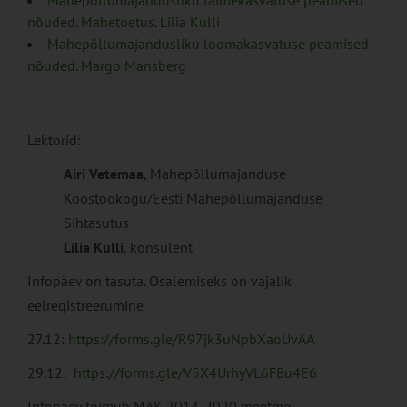
Mahepõllumajandusliku taimekasvatuse peamised
nõuded. Mahetoetus. Lilia Kulli
Mahepõllumajandusliku loomakasvatuse peamised
nõuded. Margo Mansberg
Lektorid:
Airi Vetemaa
, Mahepõllumajanduse
Koostöökogu/Eesti Mahepõllumajanduse
Sihtasutus
Lilia Kulli
, konsulent
Infopäev on tasuta. Osalemiseks on vajalik
eelregistreerumine
27.12:
https://forms.gle/R97jk3uNpbXaoUvAA
29.12:
https://forms.gle/V5X4UrhyVL6FBu4E6
Infopäev toimub MAK 2014-2020 meetme