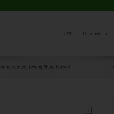
AKIS
Nõuandeteenistus
 valmistamisel (veebipõhine kursus)
K
×