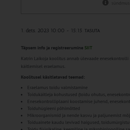
sündmus
1. dets. 2023 10:00
-
15:15
TASUTA
Täpsem info ja registreerumine
SIIT
Katrin Laikoja koolitus annab ülevaade enesekontrolli
käitlemisel eraelamus.
Koolitusel käsitletavad teemad:
Eraelamus toidu valmistamine
Toidukäitleja kohustused (toidu ohutus, enesekontrol
Enesekontrolliplaani koostamise juhend, enesekon
Toiduhügieeni põhimõtted
Mikroorganismid ja nende kasvu ja paljunemist mõj
Toiduainete kaudu levivad haigused, toidumürgistus
Toidu füüsikaline, keemiline ja mikrobioloogiline s