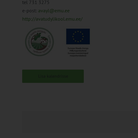
tel 731 3275
e-post:
avayl@emu.ee
http://avatudylikool.emu.ee/
Lisa kalendrisse