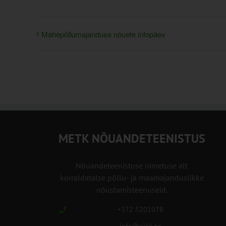
Mahepõllumajanduse nõuete infopäev
METK NÕUANDETEENISTUS
Nõuandeteenistuse nimetuse alt
korraldatalse põllu- ja maamajanduslikke
nõustamisteenuseid.
+372 5201078
info@pikk.ee