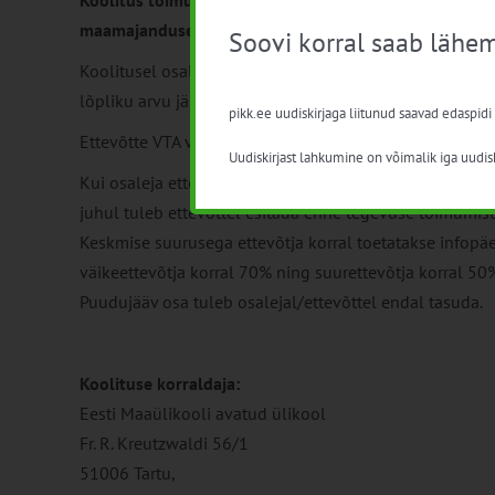
Koolitus toimub MAK 2014-2020 meetme “Teadmussiir
maamajanduse tegevusvaldkonnas” toidu ja toiduohut
Soovi korral saab lähem
Koolitusel osalemine on
vähese tähtsusega abi (VTA)
.
lõpliku arvu järgi, kuid see ei ületa 250 eurot.
pikk.ee uudiskirjaga liitunud saavad edaspidi
Ettevõtte VTA vaba jääki saab kontrollida veebilehelt:
h
Uudiskirjast lahkumine on võimalik iga uudisk
Kui osaleja ettevõttel ei ole piisavalt VTA vaba jääki, s
juhul tuleb ettevõttel esitada enne tegevuse toimumist r
Keskmise suurusega ettevõtja korral toetatakse infopäe
väikeettevõtja korral 70% ning suurettevõtja korral 50
Puudujääv osa tuleb osalejal/ettevõttel endal tasuda.
Koolituse korraldaja:
Eesti Maaülikooli avatud ülikool
Fr. R. Kreutzwaldi 56/1
51006 Tartu,