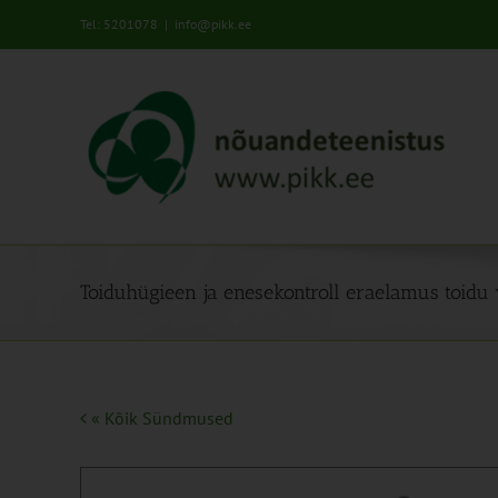
Skip
Tel: 5201078
|
info@pikk.ee
to
content
Toiduhügieen ja enesekontroll eraelamus toidu
« Kõik Sündmused