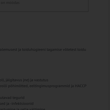
 on möödas
 olemusest ja toiduhügieeni tagamise võtetest toidu
l, jälgitavus jne) ja vastutus
trolli põhimõtted, eeltingimusprogrammid ja HACCP
utavad tegurid
ed ja -infektsioonid
aastumine ja selle vältimine