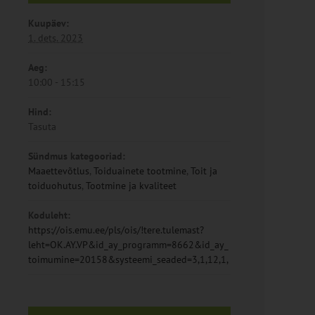
Kuupäev:
1. dets. 2023
Aeg:
10:00 - 15:15
Hind:
Tasuta
Sündmus kategooriad:
Maaettevõtlus
,
Toiduainete tootmine
,
Toit ja
toiduohutus
,
Tootmine ja kvaliteet
Koduleht:
https://ois.emu.ee/pls/ois/!tere.tulemast?
leht=OK.AY.VP&id_ay_programm=8662&id_ay_
toimumine=20158&systeemi_seaded=3,1,12,1,