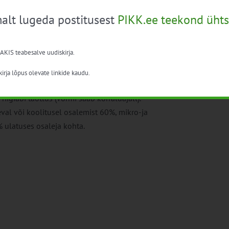
de pikaajaline programm põllumajanduse, toidu ja
use valdkonna raames, toetab Euroopa Liit.
alt lugeda postitusest
PIKK.ee teekond ühts
 Abisumma ühe osavõtja kohta arvutatakse osavõtjate
 AKIS teabesalve uudiskirja.
ttps://fin.ee/riigihanked-riigiabi-osalused-kin..
irja lõpus olevate linkide kaudu.
iis on osalemise eest antav toetus
riigiabi
ning sellisel
iigiabi taotlus (vormi saab korraldajalt).
val või koolitusel osalemist 60%, mikro-ja
% ulatuses osaleja kohta.