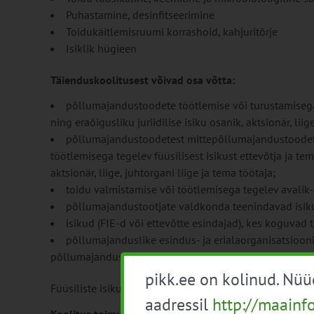
Puhastamine, desinfitseerimine
Toidukäitlemisruumi korrashoid, kahjuritõrje
Isiklik hügieen
Täienduskoolitusest võivad osa võtta:
põllumajandustoodete töötlemise või turustamisega t
ning eraõigusliku juriidilise isiku osanik, aktsionär, liig
põllumajandustoodetest mittepõllumajandustoodete
töötlemisega tegelev füüsilisest isikust ettevõtja ja tem
aktsionär, liige, juhtorgani liige ja tema töötaja;
toidu valmistamise või töötlemisega tegelev avalik-õi
põllumajandustootjate valdkonda teenindavad isiku
isikud (FIE-d või ettevõtte esindajad), kes koguva
põllumajanduslike esindus- ja erialaorganisatsioon
põllumajandussaaduste töötlejad) juhatuse liikmed ja 
pikk.ee on kolinud. Nü
Füüsiliste isikute ja riigiametnike täienduskoolitusel o
aadressil
http://maainf