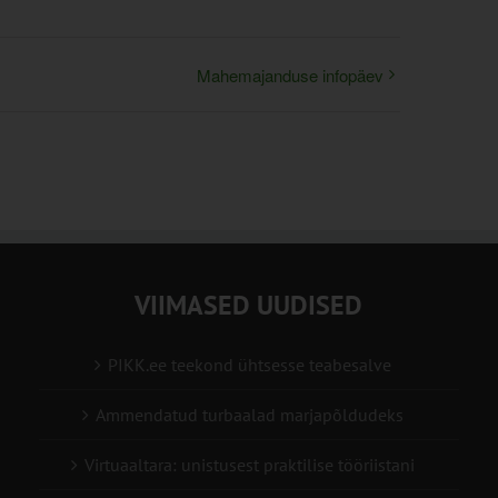
Mahemajanduse infopäev
VIIMASED UUDISED
PIKK.ee teekond ühtsesse teabesalve
Ammendatud turbaalad marjapõldudeks
Virtuaaltara: unistusest praktilise tööriistani