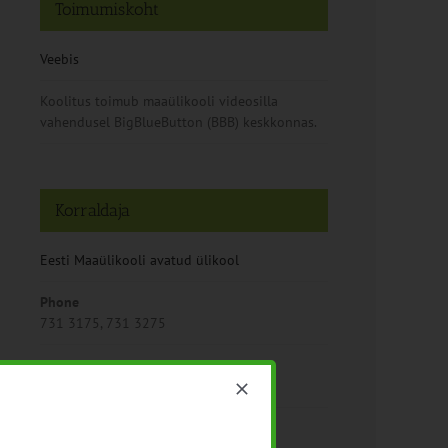
Toimumiskoht
Veebis
Koolitus toimub maaülikooli videosilla
vahendusel BigBlueButton (BBB) keskkonnas.
Korraldaja
Eesti Maaülikooli avatud ülikool
Phone
731 3175, 731 3275
Email
avayl@emu.ee
Vaata Korraldaja veebilehte