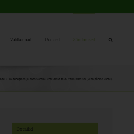
Valdkonnad
Uudised
Sündmused
odu
Toiduhügieen ja enesekontroll eraelamus toidu valmistamisel (veebipõhine kursus)
Detailid