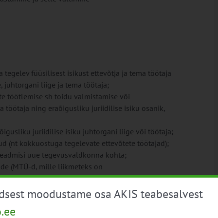
egelev füüsilisest isikust ettevõtja ja tema töötaja
e, juhtorgani liige ja tema töötaja;
 töötlemise sh toidu valmistamise või
a töötaja ning eraõigusliku juriidilise isiku osanik,
gusliku juriidilise isiku juhtorgani liige või töötaja;
d (nt kokkuostuga tegelevate ettevõtete töötajad);
d teadmisi uue tegevusvaldkonna kohta;
ide (MTÜ-d, mille liikmeteks on
töötajad.
üdsest moodustame osa AKIS teabesalvest
salemine ei ole toetatav!
o.ee