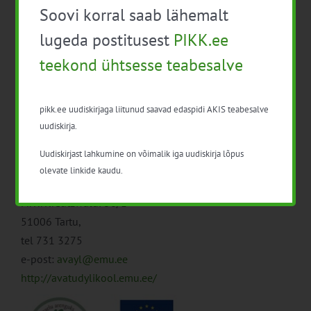
juhul tuleb ettevõttel esitada enne tegevuse toimumist
Soovi korral saab lähemalt
riigiabi taotlus (vormi saab korraldajalt).
lugeda postitusest
PIKK.ee
Keskmise suurusega ettevõtja korral toetatakse
infopäeval või koolitusel osalemist 60%, mikro-ja
teekond ühtsesse teabesalve
väikeettevõtja korral 70% ning suurettevõtja korral 50%
ulatuses osaleja kohta.
pikk.ee uudiskirjaga liitunud saavad edaspidi AKIS teabesalve
Puudujääv osa tuleb osalejal/ettevõttel endal tasuda.
uudiskirja.
Uudiskirjast lahkumine on võimalik iga uudiskirja lõpus
Koolituse korraldaja:
olevate linkide kaudu.
Eesti Maaülikooli avatud ülikool
Fr. R. Kreutzwaldi 56/1
51006 Tartu,
tel 731 3275
e-post:
avayl@emu.ee
http://avatudylikool.emu.ee/