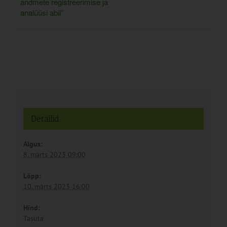
andmete registreerimise ja
analüüsi abil”
Detailid
Algus:
8. märts 2023 09:00
Lõpp:
10. märts 2023 16:00
Hind:
Tasuta