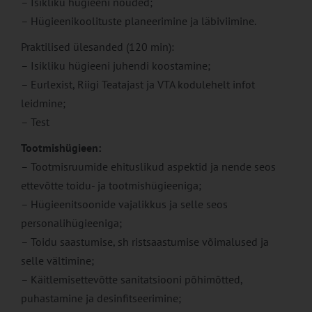
– Isikliku hügieeni nõuded;
– Hügieenikoolituste planeerimine ja läbiviimine.
Praktilised ülesanded (120 min):
– Isikliku hügieeni juhendi koostamine;
– Eurlexist, Riigi Teatajast ja VTA kodulehelt infot
leidmine;
– Test
Tootmishügieen:
– Tootmisruumide ehituslikud aspektid ja nende seos
ettevõtte toidu- ja tootmishügieeniga;
– Hügieenitsoonide vajalikkus ja selle seos
personalihügieeniga;
– Toidu saastumise, sh ristsaastumise võimalused ja
selle vältimine;
– Käitlemisettevõtte sanitatsiooni põhimõtted,
puhastamine ja desinfitseerimine;