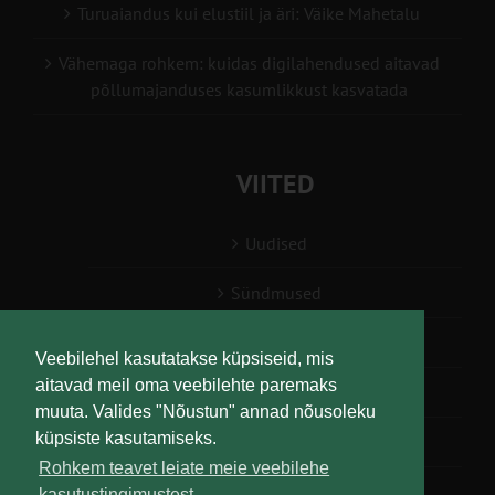
Turuaiandus kui elustiil ja äri: Väike Mahetalu
Vähemaga rohkem: kuidas digilahendused aitavad
põllumajanduses kasumlikkust kasvatada
VIITED
Uudised
Sündmused
Konsulent, nõustaja
Veebilehel kasutatakse küpsiseid, mis
aitavad meil oma veebilehte paremaks
Teabesalv
muuta. Valides "Nõustun" annad nõusoleku
küpsiste kasutamiseks.
Liitu uudiskirjaga
Rohkem teavet leiate meie veebilehe
kasutustingimustest.