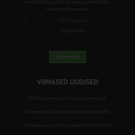
korraldatalse põllu- ja maamajanduslikke
nõustamisteenuseid.
+372 5201078
info@pikk.ee
Kirjuta meile!
VIIMASED UUDISED
PIKK.ee teekond ühtsesse teabesalve
Ammendatud turbaalad marjapõldudeks
Virtuaaltara: unistusest praktilise tööriistani