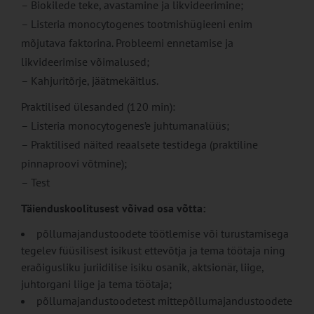
– Biokilede teke, avastamine ja likvideerimine;
– Listeria monocytogenes tootmishügieeni enim
mõjutava faktorina. Probleemi ennetamise ja
likvideerimise võimalused;
– Kahjuritõrje, jäätmekäitlus.
Praktilised ülesanded (120 min):
– Listeria monocytogenes’e juhtumanalüüs;
– Praktilised näited reaalsete testidega (praktiline
pinnaproovi võtmine);
– Test
Täienduskoolitusest võivad osa võtta:
põllumajandustoodete töötlemise või turustamisega
tegelev füüsilisest isikust ettevõtja ja tema töötaja ning
eraõigusliku juriidilise isiku osanik, aktsionär, liige,
juhtorgani liige ja tema töötaja;
põllumajandustoodetest mittepõllumajandustoodete