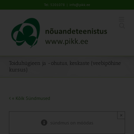
Skip
Tel: 5201078
|
info@pikk.ee
to
content
Toiduhügieen ja -ohutus, keskaste (veebipõhine
kursus)
« Kõik Sündmused
×
sündmus on möödas