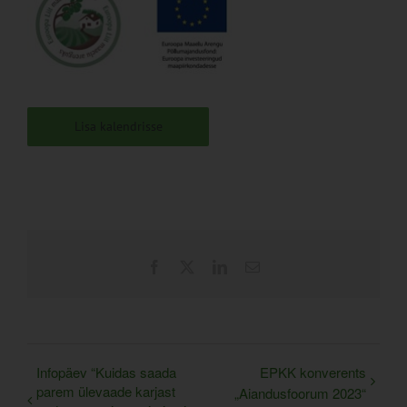
Lisa kalendrisse
Facebook
X
LinkedIn
Email
Infopäev “Kuidas saada
EPKK konverents
parem ülevaade karjast
„Aiandusfoorum 2023“