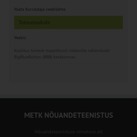
Vaata Korraldaja veebilehte
Toimumiskoht
Veebis
Koolitus toimub maaülikooli videosilla vahendusel
BigBlueButton (BBB) keskkonnas.
METK NÕUANDETEENISTUS
Nõuandeteenistuse nimetuse alt