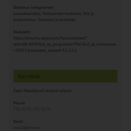
Sündmus kategooriad:
Loomakasvatus
,
Toiduainete tootmine
,
Toit ja
toiduohutus
,
Tootmine ja kvaliteet
Koduleht:
https://ois.emu.ee/pls/ois/!tere.tulemast?
leht=OK.AY.VP&id_ay_programm=7965&id_ay_toimumine
=20071&systeemi_seaded=3,1,12,1,
Korraldaja
Eesti Maaülikooli avatud ülikool
Phone
731 3175, 731 3275
Email
avayl@emu.ee