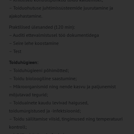
– Toiduohutuse juhtimissüsteemide juurutamine ja
ajakohastamine.
Praktilised ülesanded (120 min):
– Auditi ettevalmistusel töö dokumentidega
– Seire lehe koostamine
– Test
Toiduhügieen:
– Toiduhügieeni põhimõtted;
– Toidu bioloogiline saastumine;
– Mikroorganismid ning nende kasvu ja paljunemist
mõjutavad tegurid;
– Toiduainete kaudu levivad haigused,
toidumürgistused ja -infektsioonid;
– Toidu säilitamise viisid, tingimused ning temperatuuri
kontroll;