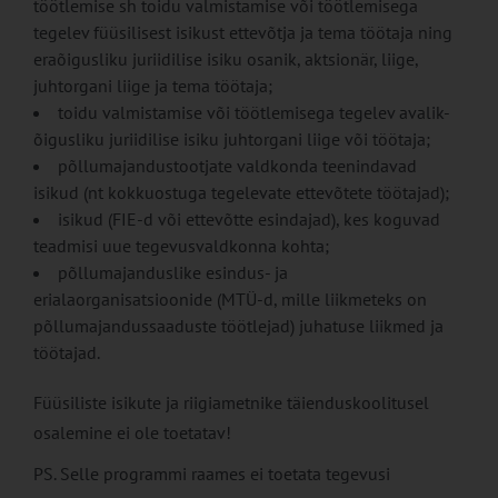
töötlemise sh toidu valmistamise või töötlemisega
tegelev füüsilisest isikust ettevõtja ja tema töötaja ning
eraõigusliku juriidilise isiku osanik, aktsionär, liige,
juhtorgani liige ja tema töötaja;
toidu valmistamise või töötlemisega tegelev avalik-
õigusliku juriidilise isiku juhtorgani liige või töötaja;
põllumajandustootjate valdkonda teenindavad
isikud (nt kokkuostuga tegelevate ettevõtete töötajad);
isikud (FIE-d või ettevõtte esindajad), kes koguvad
teadmisi uue tegevusvaldkonna kohta;
põllumajanduslike esindus- ja
erialaorganisatsioonide (MTÜ-d, mille liikmeteks on
põllumajandussaaduste töötlejad) juhatuse liikmed ja
töötajad.
Füüsiliste isikute ja riigiametnike täienduskoolitusel
osalemine ei ole toetatav!
PS. Selle programmi raames ei toetata tegevusi