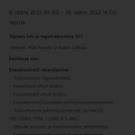
8. märts 2023 09:00
-
10. märts 2023 16:00
TASUTA
Täpsem info ja registreerumine
SIIT
Lektorid: Mati Roasto ja Katrin Laikoja
Koolituse sisu:
Enesekontrolli rakendamine:
– Toidualastest õigusaktidest;
– Keemilised ohud toidus;
– Füüsikalised ohud toidus;
– Enesekontrollisüsteemi eeltingimusprogrammid;
– Toiduohutuse juhtimissüsteemid, sh HACCP,
ISO:22000, FSSC 22000, IFS, BRC;
– Ohtude analüüs ja riskihindamise põhimõtted;
– Kriitilised kontrollpunktid toidu käitlemisel;