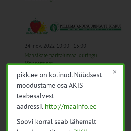
24. nov. 2022 10:00
-
15:00
Maasikate päritolumaa uuringu
lõpuseminar
pikk.ee on kolinud. Nüüdsest
Veebis
moodustame osa AKIS
Tasuta
teabesalvest
24. nov. 2022 10:00
-
15:30
aadressil
http://maainfo.ee
Sihtrühmale tasuta veebikoolitus
Soovi korral saab lähemalt
“Piirkondliku veekaitsetoetuse koolitus”