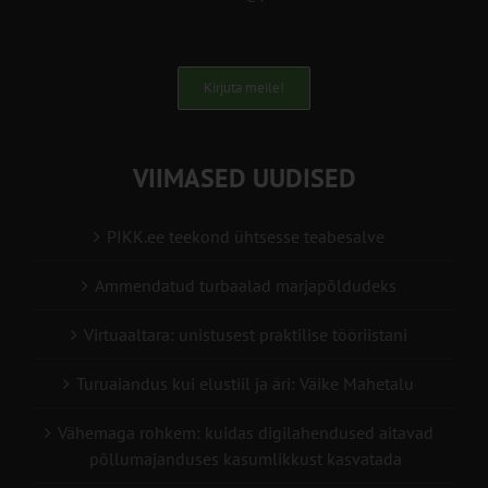
Kirjuta meile!
VIIMASED UUDISED
PIKK.ee teekond ühtsesse teabesalve
Ammendatud turbaalad marjapõldudeks
Virtuaaltara: unistusest praktilise tööriistani
Turuaiandus kui elustiil ja äri: Väike Mahetalu
Vähemaga rohkem: kuidas digilahendused aitavad
põllumajanduses kasumlikkust kasvatada