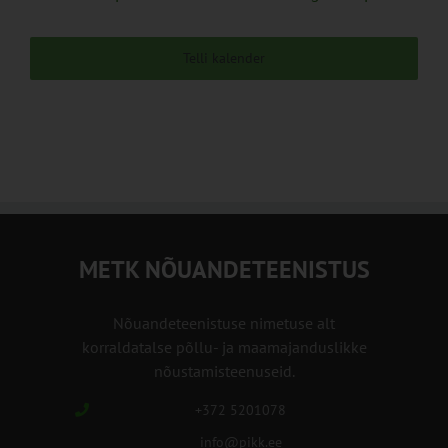
Telli kalender
METK NÕUANDETEENISTUS
Nõuandeteenistuse nimetuse alt
korraldatalse põllu- ja maamajanduslikke
nõustamisteenuseid.
+372 5201078
info@pikk.ee