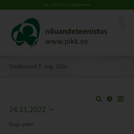
Skip
Tel: 5201078
|
info@pikk.ee
to
content
Sündmused 9. aug. 2026
Sünd
Otsi
Sündmused
Päev
Views
Näita
24.11.2022
Search
Naviga
Filtreid
Vali
and
Kogu päev
kuupäev.
Views