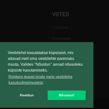
VIITED
Uudised
Sündmused
Konsulent, nõustaja
Veebilehel kasutatakse küpsiseid, mis
aitavad meil oma veebilehte paremaks
Teabesalv
muuta. Valides "Nõustun" annad nõusoleku
küpsiste kasutamiseks.
Liitu uudiskirjaga
Rohkem teavet leiate meie veebilehe
kasutustingimustest.
Keeldun
Nõustun!
Copyright
Maaelu Teadmuskeskus | All Rights Reserved