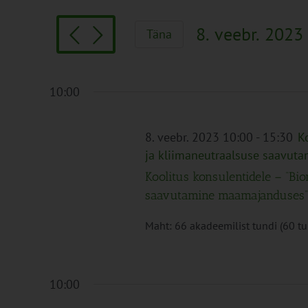
Search
and
for
Views
8. veebr. 2023
Täna
Sündmused
Navigation
Vali
by
kuupäev.
Keyword.
10:00
8. veebr. 2023 10:00
-
15:30
K
ja kliimaneutraalsuse saavu
Koolitus konsulentidele – “Bi
saavutamine maamajanduses”
Maht: 66 akadeemilist tundi (60 tund
10:00