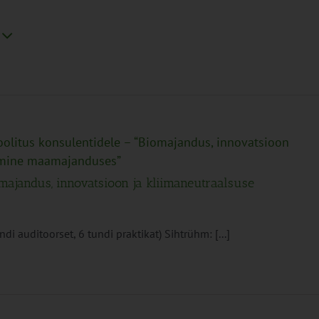
oolitus konsulentidele – “Biomajandus, innovatsioon
tamine maamajanduses”
omajandus, innovatsioon ja kliimaneutraalsuse
i auditoorset, 6 tundi praktikat) Sihtrühm: [...]