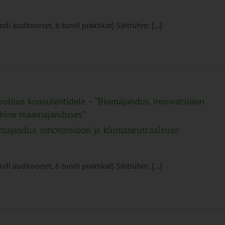
i auditoorset, 6 tundi praktikat) Sihtrühm: [...]
oolitus konsulentidele – “Biomajandus, innovatsioon
tamine maamajanduses”
omajandus, innovatsioon ja kliimaneutraalsuse
i auditoorset, 6 tundi praktikat) Sihtrühm: [...]