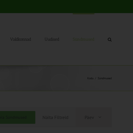
Valdkonnad
Uudised
Sündmused
Kodu
Sündmused
Sündmus
Näita Filtreid
Päev
eia Sündmused
Views
Navigation