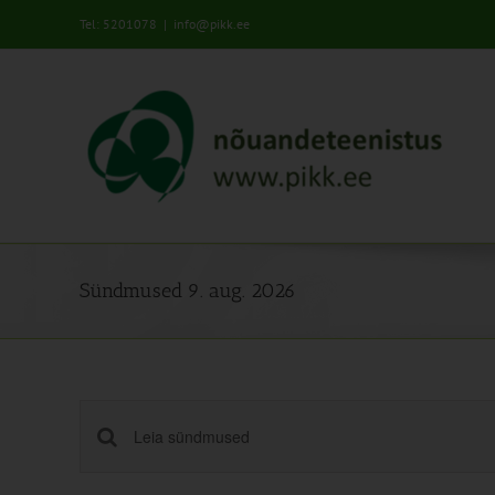
Skip
Tel: 5201078
|
info@pikk.ee
to
content
Sündmused 9. aug. 2026
Sündmused
Enter
Keyword.
Search