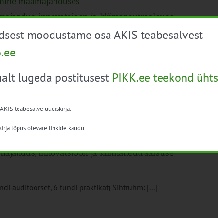
tamine maamajanduses”
omajandus, innovatsioon ja kliimaneutraalsuse
üdsest moodustame osa AKIS teabesalvest
o.ee
i auditoorset, 6 tundi praktikat) Sihtrühm: [...]
alt lugeda postitusest
PIKK.ee teekond ühts
 AKIS teabesalve uudiskirja.
olitus konsulentidele – “Biomajandus, innovatsioon
irja lõpus olevate linkide kaudu.
tamine maamajanduses”
omajandus, innovatsioon ja kliimaneutraalsuse
i auditoorset, 6 tundi praktikat) Sihtrühm: [...]