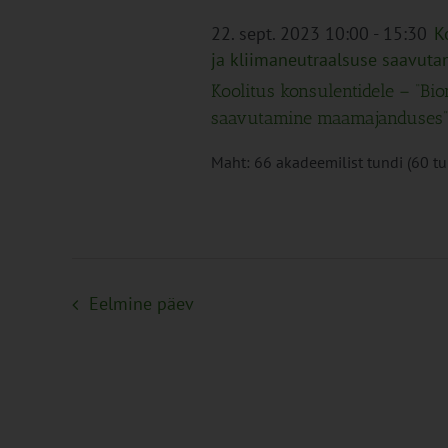
22. sept. 2023 10:00
-
15:30
K
ja kliimaneutraalsuse saavu
Koolitus konsulentidele – “Bi
saavutamine maamajanduses”
Maht: 66 akadeemilist tundi (60 tund
Eelmine päev