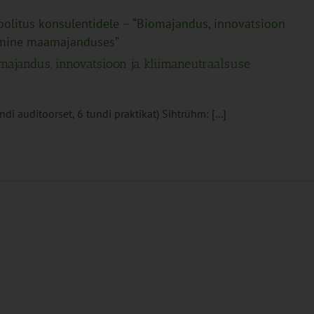
oolitus konsulentidele – “Biomajandus, innovatsioon
tamine maamajanduses”
omajandus, innovatsioon ja kliimaneutraalsuse
i auditoorset, 6 tundi praktikat) Sihtrühm: [...]