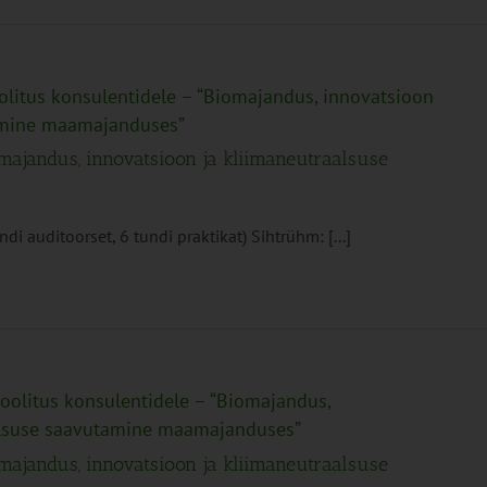
olitus konsulentidele – “Biomajandus, innovatsioon
tamine maamajanduses”
omajandus, innovatsioon ja kliimaneutraalsuse
i auditoorset, 6 tundi praktikat) Sihtrühm: [...]
oolitus konsulentidele – “Biomajandus,
alsuse saavutamine maamajanduses”
omajandus, innovatsioon ja kliimaneutraalsuse