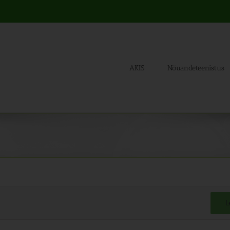
AKIS
Nõuandeteenistus
L