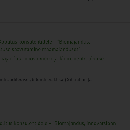
Koolitus konsulentidele – “Biomajandus,
alsuse saavutamine maamajanduses”
omajandus, innovatsioon ja kliimaneutraalsuse
i auditoorset, 6 tundi praktikat) Sihtrühm: [...]
olitus konsulentidele – “Biomajandus, innovatsioon