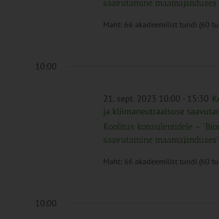
saavutamine maamajanduses”
Maht: 66 akadeemilist tundi (60 tund
10:00
21. sept. 2023 10:00
-
15:30
K
ja kliimaneutraalsuse saavu
Koolitus konsulentidele – “Bi
saavutamine maamajanduses”
Maht: 66 akadeemilist tundi (60 tund
10:00