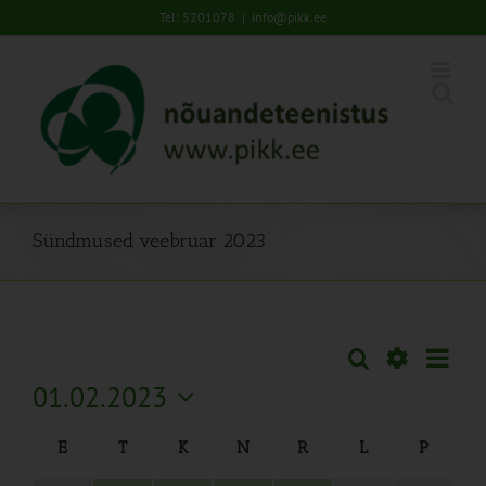
Skip
Tel: 5201078
|
info@pikk.ee
to
content
Sündmused veebruar 2023
Sünd
Otsi
Sündmused
Kuu
Views
Näita
01.02.2023
Search
Naviga
Filtreid
Vali
and
Calendar
E
T
K
N
R
L
P
kuupäev.
Views
of