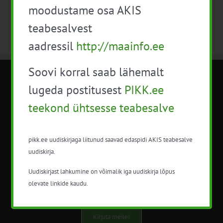
moodustame osa AKIS
teabesalvest
aadressil
http://maainfo.ee
Soovi korral saab lähemalt
METK NÕUANDETEENISTUS
lugeda postitusest
PIKK.ee
teekond ühtsesse teabesalve
Nõuandeteenistuse nimetuse alt
korraldatalse põllu- ja maamajanduslikke
nõustamisteenuseid.
pikk.ee uudiskirjaga liitunud saavad edaspidi AKIS teabesalve
uudiskirja.
+372 5201078
Uudiskirjast lahkumine on võimalik iga uudiskirja lõpus
info@pikk.ee
olevate linkide kaudu.
Kirjuta meile!