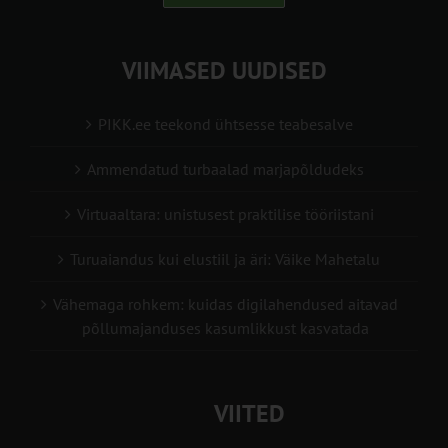
VIIMASED UUDISED
PIKK.ee teekond ühtsesse teabesalve
Ammendatud turbaalad marjapõldudeks
Virtuaaltara: unistusest praktilise tööriistani
Turuaiandus kui elustiil ja äri: Väike Mahetalu
Vähemaga rohkem: kuidas digilahendused aitavad
põllumajanduses kasumlikkust kasvatada
VIITED