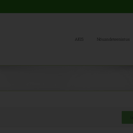
AKIS
Nõuandeteenistus
L