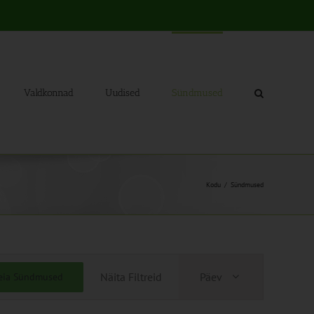
Valdkonnad
Uudised
Sündmused
Kodu
Sündmused
Sündmus
Näita Filtreid
Päev
eia Sündmused
Views
Navigation