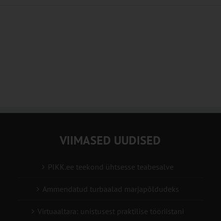
VIIMASED UUDISED
PIKK.ee teekond ühtsesse teabesalve
Ammendatud turbaalad marjapõldudeks
Virtuaaltara: unistusest praktilise tööriistani