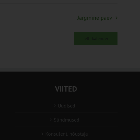
Järgmine päev
Telli kalender
VIITED
Uudised
Sündmused
Konsulent, nõustaja