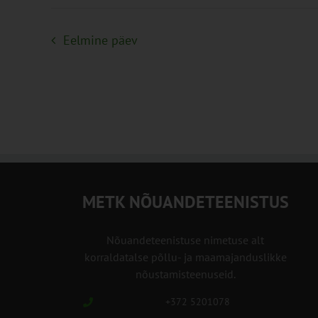
Eelmine päev
METK NÕUANDETEENISTUS
Nõuandeteenistuse nimetuse alt
korraldatalse põllu- ja maamajanduslikke
nõustamisteenuseid.
+372 5201078