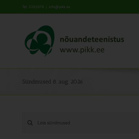
Skip
Tel: 5201078
|
info@pikk.ee
to
content
Sündmused 8. aug. 2026
Sündmused
Enter
Keyword.
Search