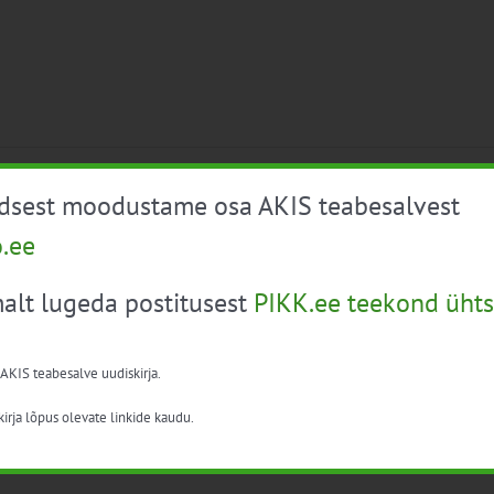
üdsest moodustame osa AKIS teabesalvest
o.ee
vatuse digilahendus Megalab™
alt lugeda postitusest
PIKK.ee teekond ühts
oostöös Yaraga 6.novembril algusega 11:00 digiseminari,
 AKIS teabesalve uudiskirja.
ammiste tutvustab taimekasvatuse digilahendust Megalab.
irja lõpus olevate linkide kaudu.