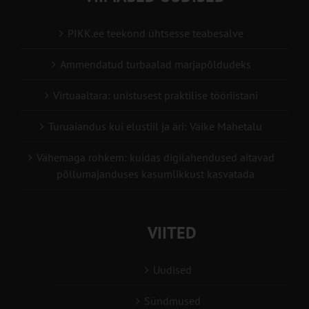
PIKK.ee teekond ühtsesse teabesalve
Ammendatud turbaalad marjapõldudeks
Virtuaaltara: unistusest praktilise tööriistani
Turuaiandus kui elustiil ja äri: Väike Mahetalu
Vähemaga rohkem: kuidas digilahendused aitavad
põllumajanduses kasumlikkust kasvatada
VIITED
Uudised
Sündmused