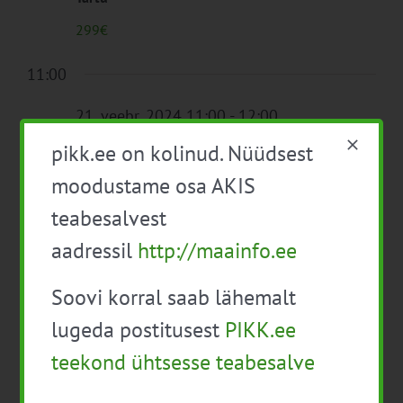
299€
11:00
21. veebr. 2024 11:00
-
12:00
Paul-Tech OÜ töötuba: Toitained
pikk.ee on kolinud. Nüüdsest
moodustame osa AKIS
teabesalvest
Eelmine päev
Järgmine päev
aadressil
http://maainfo.ee
Soovi korral saab lähemalt
Telli kalender
lugeda postitusest
PIKK.ee
teekond ühtsesse teabesalve