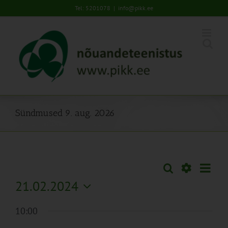
Skip
Tel: 5201078
|
info@pikk.ee
to
content
Sündmused 9. aug. 2026
Sünd
Otsi
Sündmused
Päev
Views
Näita
21.02.2024
Search
Naviga
Filtreid
Vali
and
10:00
kuupäev.
Views