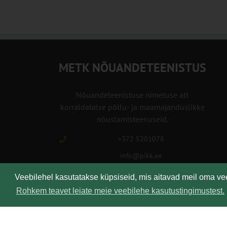
METK NÕUANDETEENISTUS
Nõuandeteenistuse nimetuse alt
korraldatalse põllu- ja maamajanduslikke
nõustamisteenuseid.
+372 5201078
info@pikk.ee
Veebilehel kasutatakse küpsiseid, mis aitavad meil oma v
Rohkem teavet leiate meie veebilehe kasutustingimustest.
Kirjuta meile!