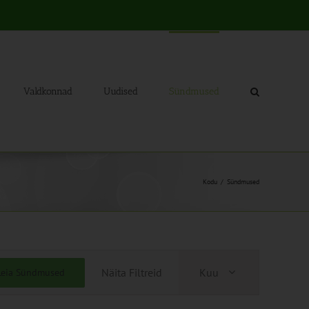
Valdkonnad
Uudised
Sündmused
Kodu
Sündmused
Sündmus
Näita Filtreid
Kuu
Leia Sündmused
Views
Navigation