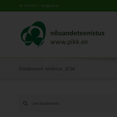
Skip
Tel: 5201078
|
info@pikk.ee
to
content
Sündmused veebruar 2024
Sündmused
Enter
Keyword.
Search