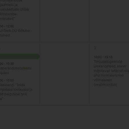
ojäätmete ja
rvalsaaduste ühise
ärindamise
imalused”
:00
-
12:00
ul-Tech OÜ töötuba:
itained
0
1
8
29
1
ndmused,
sündmused,
sündmus,
10:00
-
15:15
Toidupatogeenide
:30
-
15:30
ülekandeteed, kasvu
aparandussüsteemi
mõjutavad faktorid nin
fopäev
ohu minimeerimise
võimalused
:00
-
15:00
(veebikoolitus)
deoloeng: “Toidu
rgistuse loetavuse ja
sti paigutuse hea
a”