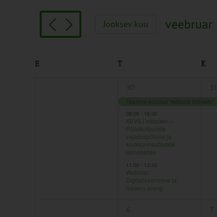
Search
and
for
Views
veebruar
Jooksev kuu
Sündmused
Navigation
Vali
by
kuupäev.
Keyword.
Calendar
E
T
K
of
0
3
1
29
30
31
Sündmused
sündmused,
sündmused,
sü
Tasuline koolitus “Hobuste esmaabi”
09:00
-
16:30
KEVILI infopäev –
Põllukultuuride
vajaduspõhine ja
keskkonnasõbralik
taimekaitse
11:00
-
13:30
Webinar:
Digitaliseerimine ja
maaelu areng
0
1
1
5
6
7