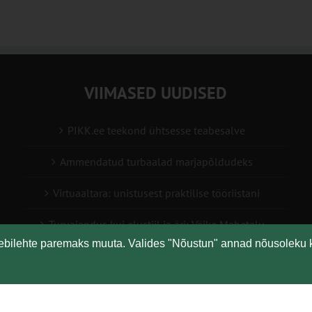
VIIMASED UUDISED
PIKK.ee teekond ühtsesse teabesalve
Ammendatud turbaalad marjapõldudeks
Virtuaaltara: unistusest praktilise tööriistani
Turuaiandus kui elustiil ja äri: Väike Mahetalu
eebilehte paremaks muuta. Valides "Nõustun" annad nõusoleku 
Vähemaga rohkem: kuidas digilahendused aitavad
põllumajanduses kasumlikkust kasvatada