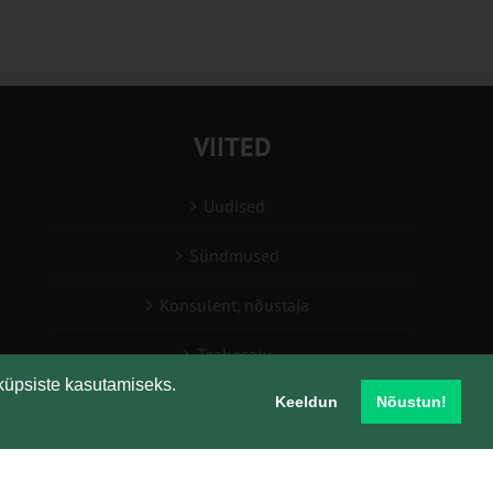
VIITED
Uudised
Sündmused
Konsulent, nõustaja
Teabesalv
küpsiste kasutamiseks.
Keeldun
Nõustun!
Liitu uudiskirjaga