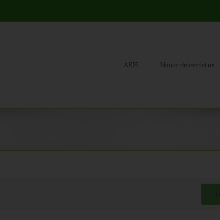
AKIS
Nõuandeteenistus
L