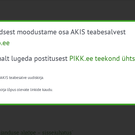
ne tootmiskeskkonnast üldhügieeni ja patogeenide
üdsest moodustame osa AKIS teabesalvest
o.ee
alt lugeda postitusest
PIKK.ee teekond ühts
 koolituse eesmärgiks on tõsta toidutootjate teadlikkust
 AKIS teabesalve uudiskirja.
irja lõpus olevate linkide kaudu.
janduse algõpe – sissejuhatus“