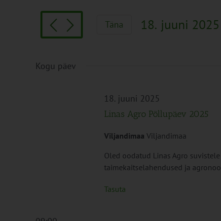
Search
and
for
Views
18. juuni 2025
Täna
Sündmused
Navigation
Vali
by
kuupäev.
Keyword.
Kogu päev
18. juuni 2025
Linas Agro Põllupäev 2025
Viljandimaa
Viljandimaa
Oled oodatud Linas Agro suvistele
taimekaitselahendused ja agronoom
Tasuta