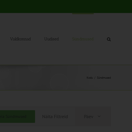
Valdkonnad
Uudised
Sündmused
Kodu
Sündmused
Sündmus
Näita Filtreid
Päev
eia Sündmused
Views
Navigation