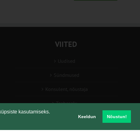
VIITED
Uudised
Sündmused
Konsulent, nõustaja
Teabesalv
küpsiste kasutamiseks.
Keeldun
Nõustun!
Liitu uudiskirjaga