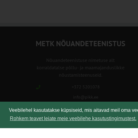
METK NÕUANDETEENISTUS
Nõuandeteenistuse nimetuse alt
korraldatalse põllu- ja maamajanduslikke
nõustamisteenuseid.
+372 5201078
info@pikk.ee
Veebilehel kasutatakse küpsiseid, mis aitavad meil oma v
Rohkem teavet leiate meie veebilehe kasutustingimustest.
Kirjuta meile!