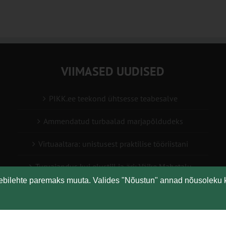
VIIMASED UUDISED
PIKK.ee teekond ühtsesse teabesalve
Ammendatud turbaalad marjapõldudeks
Virtuaaltara: unistusest praktilise tööriistani
Turuaiandus kui elustiil ja äri: Väike Mahetalu
eebilehte paremaks muuta. Valides "Nõustun" annad nõusoleku 
Vähemaga rohkem: kuidas digilahendused aitavad
põllumajanduses kasumlikkust kasvatada