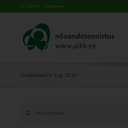
Skip
Tel: 5201078
|
info@pikk.ee
to
content
Sündmused 8. aug. 2026
Sündmused
Enter
Keyword.
Search