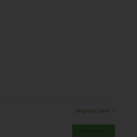
Järgmine päev
Telli kalender