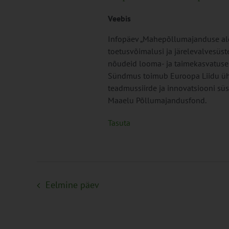
Veebis
Infopäev „Mahepõllumajanduse al
toetusvõimalusi ja järelevalvesüst
nõudeid looma- ja taimekasvatuses
Sündmus toimub Euroopa Liidu üh
teadmussiirde ja innovatsiooni sü
Maaelu Põllumajandusfond.
Tasuta
Eelmine päev