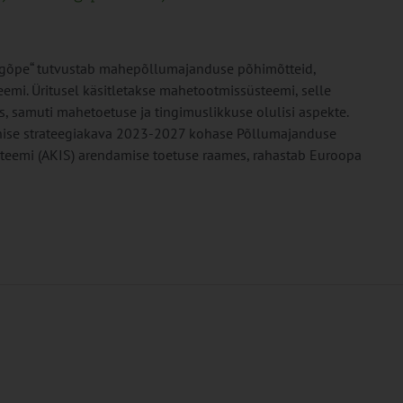
gõpe“ tutvustab mahepõllumajanduse põhimõtteid,
eemi. Üritusel käsitletakse mahetootmissüsteemi, selle
, samuti mahetoetuse ja tingimuslikkuse olulisi aspekte.
ise strateegiakava 2023-2027 kohase Põllumajanduse
steemi (AKIS) arendamise toetuse raames, rahastab Euroopa