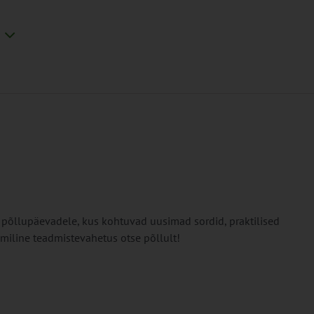
 põllupäevadele, kus kohtuvad uusimad sordid, praktilised
iline teadmistevahetus otse põllult!