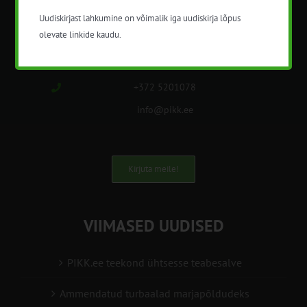
Uudiskirjast lahkumine on võimalik iga uudiskirja lõpus
Nõuandeteenistuse nimetuse alt
olevate linkide kaudu.
korraldatalse põllu- ja maamajanduslikke
nõustamisteenuseid.
+372 5201078
info@pikk.ee
Kirjuta meile!
VIIMASED UUDISED
PIKK.ee teekond ühtsesse teabesalve
Ammendatud turbaalad marjapõldudeks