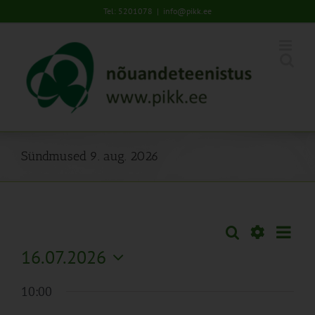
Skip
Tel: 5201078
|
info@pikk.ee
to
content
Sündmused 9. aug. 2026
Sünd
Otsi
Sündmused
Päev
Views
Näita
16.07.2026
Search
Naviga
Filtreid
Vali
and
10:00
kuupäev.
Views