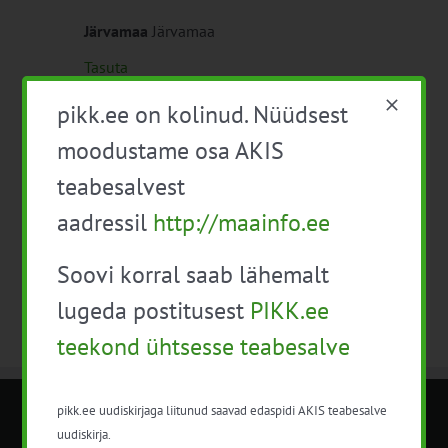
Järvamaa
Järvamaa
Tasuta
pikk.ee on kolinud. Nüüdsest
moodustame osa AKIS
Eelmine päev
Järgmine päev
teabesalvest
aadressil
http://maainfo.ee
Telli kalender
Soovi korral saab lähemalt
lugeda postitusest
PIKK.ee
teekond ühtsesse teabesalve
pikk.ee uudiskirjaga liitunud saavad edaspidi AKIS teabesalve
METK NÕUANDETEENISTUS
uudiskirja.