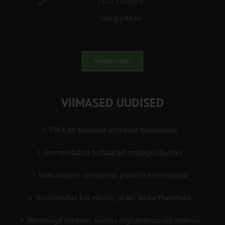
+372 5201078
info@pikk.ee
Kirjuta meile!
VIIMASED UUDISED
PIKK.ee teekond ühtsesse teabesalve
Ammendatud turbaalad marjapõldudeks
Virtuaaltara: unistusest praktilise tööriistani
Turuaiandus kui elustiil ja äri: Väike Mahetalu
Vähemaga rohkem: kuidas digilahendused aitavad