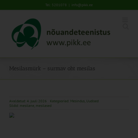
Skip
Tel: 5201078
|
info@pikk.ee
to
content
Mesilasmürk – surmav oht mesilas
Avaldatud: 4. juuli 2026
Kategooriad:
Mesindus
,
Uudised
Sildid:
mesilane
,
mesilased