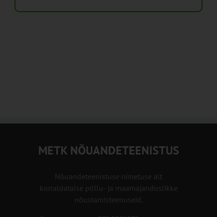
METK NÕUANDETEENISTUS
Nõuandeteenistuse nimetuse alt
korraldatalse põllu- ja maamajanduslikke
nõustamisteenuseid.