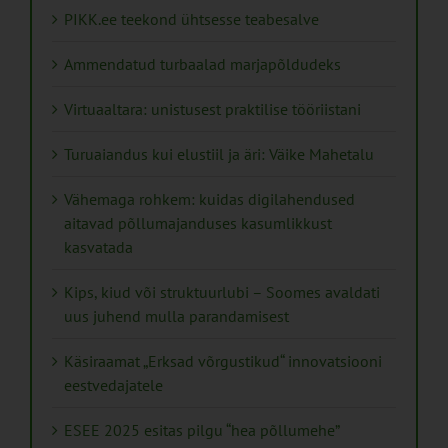
PIKK.ee teekond ühtsesse teabesalve
Ammendatud turbaalad marjapõldudeks
Virtuaaltara: unistusest praktilise tööriistani
Turuaiandus kui elustiil ja äri: Väike Mahetalu
Vähemaga rohkem: kuidas digilahendused
aitavad põllumajanduses kasumlikkust
kasvatada
Kips, kiud või struktuurlubi – Soomes avaldati
uus juhend mulla parandamisest
Käsiraamat „Erksad võrgustikud“ innovatsiooni
eestvedajatele
ESEE 2025 esitas pilgu “hea põllumehe”