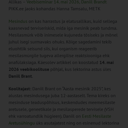
Allikas –
Veebiseminar 14. mai 2026, Daniil Brandt
PIKK.ee jaoks kohandas Hanna Tamsalu, METK
Mesindus
on kas harrastus ja elatusallikas, kuid sellega
kaasnevad terviseriskid, mida iga mesinik peab tundma.
Mesilasmürk võib inimesele kujuneda tõsiseks ja mõnel
juhul isegi surmavaks ohuks. Kõige sagedamini tekib
eluohtlik seisund siis, kui organism reageerib
mesilasmürgile tugeva allergilise reaktsiooniga ehk
anafülaksiaga. Käesolev artikkel on koostatud
14. mai
2026 veebikoolituse
põhjal, kus lektorina astus üles
Daniil Brant
.
Koolitajast:
Daniil Brant on “Aasta mesinik 2025”, kes
alustas mesindusega juba 12-aastaselt. Tema kireks on
mesinduse teaduspõhisus, keskendudes meemesilaste
aretusele, geneetikale ja mesilasperede tervisele (VSH
ehk varroatundlik hügieen). Daniil on
Eesti Mesilaste
Aretusühingu
üks asutajatest ning on esinenud lektorina