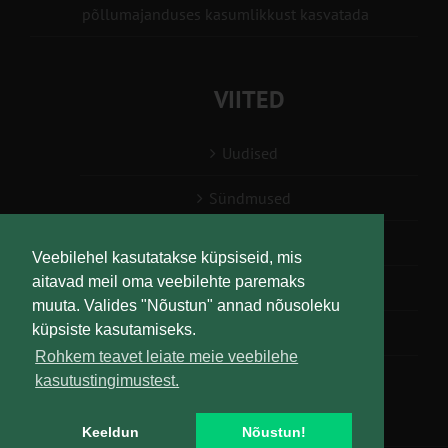
põllumajanduses kasumlikkust kasvatada
VIITED
Uudised
Sündmused
Konsulent, nõustaja
Veebilehel kasutatakse küpsiseid, mis
aitavad meil oma veebilehte paremaks
Teabesalv
muuta. Valides "Nõustun" annad nõusoleku
küpsiste kasutamiseks.
Liitu uudiskirjaga
Rohkem teavet leiate meie veebilehe
kasutustingimustest.
Keeldun
Nõustun!