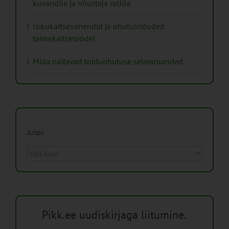
kuvandile ja nõustaja rollile
Isikukaitsevahendid ja ohutusnõuded
taimekaitsetöödel
Mida näitavad toiduohutuse seirearuanded
Arhiiv
Arhiiv
Pikk.ee uudiskirjaga liitumine.