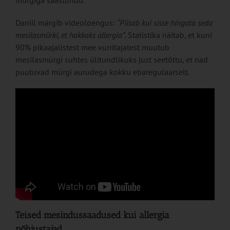
Daniil märgib videoloengus:
“Piisab kui sisse hingata seda
mesilasmürki, et hakkaks allergia”
. Statistika näitab, et kuni
90% pikaajalistest mee vurritajatest muutub
mesilasmürgi suhtes ülitundlikuks just seetõttu, et nad
puutuvad mürgi aurudega kokku ebaregulaarselt.
Teised mesindussaadused kui allergia
põhjustajad