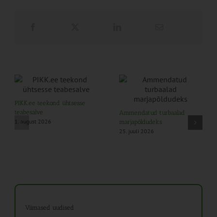
PIKK.ee teekond ühtsesse
teabesalve
Ammendatud turbaalad
1. august 2026
marjapõldudeks
25. juuli 2026
Viimased uudised