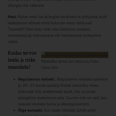
allergia risk väiksem.
Mesi
. Puhas mesi ise allergiat tavaliselt ei põhjusta, kuid
reaktsiooni võivad esile kutsuda mees leiduvad
“lisandid”. Mee sees võib olla õietolmu osakesi,
mesilasmürgi mikrodoose või mesilasema toitepiima
valke.
Kuidas tervist
hoida ja riske
Mesiniku tervis on ressurss. Foto:
maandada?
Liina Ulm
Regulaarsus kaitseb.:
Regulaarne nõelata saamine
(u 20–25 korda aastas) tõstab mesiniku veres
kaitsvate IGG-antikehade taset, mis suruvad
allergilise reaktsiooni alla. Suurim risk on neil, kes
saavad nõelata harva ja ebaregulaarselt.
Õige esmaabi.
Kui saate nõelata, tuleb astel