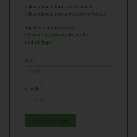
Isikuandmeid töötleme vastavalt
Isikuandmete töötlemise põhimõtetele
Täpsem liitumisvorm on
leitav
https://www.pikk.ee/liitu-
uudiskirjaga/
Nimi
e-mail
*
Liitu uudiskirjaga