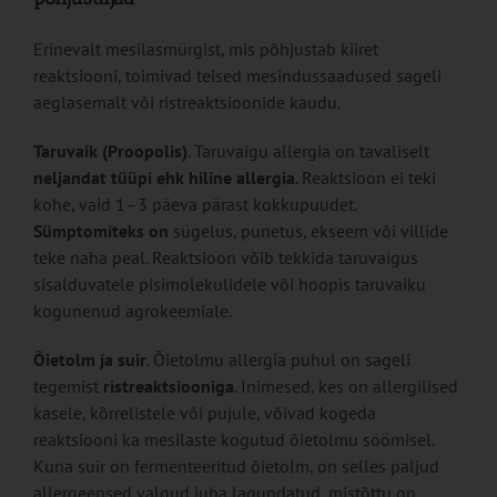
Erinevalt mesilasmürgist, mis põhjustab kiiret
reaktsiooni, toimivad teised mesindussaadused sageli
aeglasemalt või ristreaktsioonide kaudu.
Taruvaik (Proopolis)
. Taruvaigu allergia on tavaliselt
neljandat tüüpi ehk hiline allergia
. Reaktsioon ei teki
kohe, vaid 1–3 päeva pärast kokkupuudet.
Sümptomiteks on
sügelus, punetus, ekseem või villide
teke naha peal. Reaktsioon võib tekkida taruvaigus
sisalduvatele pisimolekulidele või hoopis taruvaiku
kogunenud agrokeemiale.
Õietolm ja suir
. Õietolmu allergia puhul on sageli
tegemist
ristreaktsiooniga
. Inimesed, kes on allergilised
kasele, kõrrelistele või pujule, võivad kogeda
reaktsiooni ka mesilaste kogutud õietolmu söömisel.
Kuna suir on fermenteeritud õietolm, on selles paljud
allergeensed valgud juba lagundatud, mistõttu on