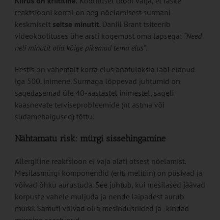
Kiirus on kriitiline.
Koolitusel toodi välja, et raske
reaktsiooni korral on aeg nõelamisest surmani
keskmiselt
seitse minutit
. Daniil Brant tsiteerib
videokoolituses ühe arsti kogemust oma lapsega:
“Need
neli minutit olid kõige pikemad tema elus”
.
Eestis on vähemalt korra elus anafülaksia läbi elanud
iga 500. inimene. Surmaga lõppevad juhtumid on
sagedasemad üle 40-aastastel inimestel, sageli
kaasnevate terviseprobleemide (nt astma või
südamehaigused) tõttu.
Nähtamatu risk: mürgi sissehingamine
Allergiline reaktsioon ei vaja alati otsest nõelamist.
Mesilasmürgi komponendid (eriti melitiin) on püsivad ja
võivad õhku aurustuda. See juhtub, kui mesilased jäävad
korpuste vahele muljuda ja nende laipadest aurub
mürki. Samuti võivad olla mesindusriided ja -kindad
mürgiga saastunud.