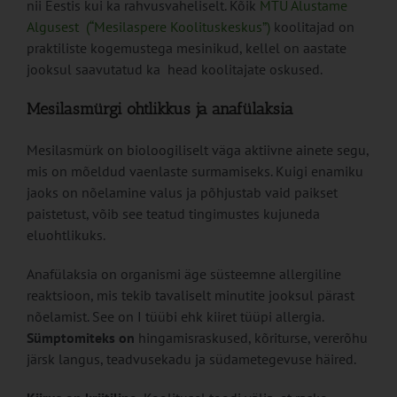
nii Eestis kui ka rahvusvaheliselt. Kõik
MTÜ Alustame
Algusest (“Mesilaspere Koolituskeskus”)
koolitajad on
praktiliste kogemustega mesinikud, kellel on aastate
jooksul saavutatud ka head koolitajate oskused.
Mesilasmürgi ohtlikkus ja anafülaksia
Mesilasmürk on bioloogiliselt väga aktiivne ainete segu,
mis on mõeldud vaenlaste surmamiseks. Kuigi enamiku
jaoks on nõelamine valus ja põhjustab vaid paikset
paistetust, võib see teatud tingimustes kujuneda
eluohtlikuks.
Anafülaksia on organismi äge süsteemne allergiline
reaktsioon, mis tekib tavaliselt minutite jooksul pärast
nõelamist. See on I tüübi ehk kiiret tüüpi allergia.
Sümptomiteks on
hingamisraskused, kõriturse, vererõhu
järsk langus, teadvusekadu ja südametegevuse häired.