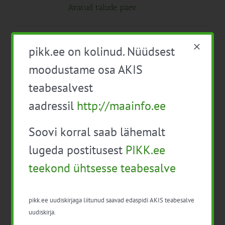
Avatud talude päev
Kuni 16:00
P
pikk.ee on kolinud. Nüüdsest
26
Avatud talude päev
moodustame osa AKIS
teabesalvest
10:00
-
16:30
E
aadressil
http://maainfo.ee
27
Mahepõllukultuuride esitluspäev ja
maheettevõtete külastus
Tasuta
Soovi korral saab lähemalt
lugeda postitusest
PIKK.ee
11:30
-
16:00
K
teekond ühtsesse teabesalve
29
Marjakasvatajate teabepäev
Tasuta
11:30
-
16:30
pikk.ee uudiskirjaga liitunud saavad edaspidi AKIS teabesalve
Rohkem elu põllul
uudiskirja.
Tasuta