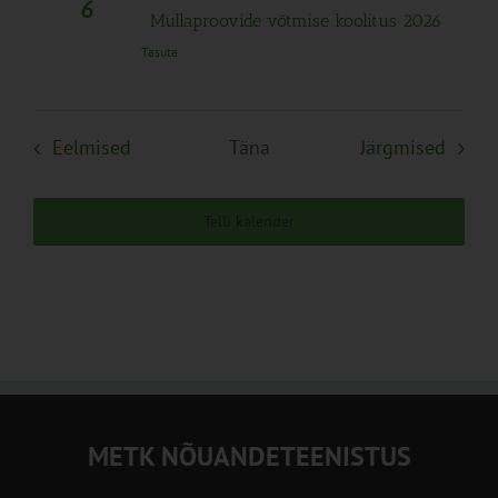
6
Mullaproovide võtmise koolitus 2026
Tasuta
Sündmused
Sünd
Eelmised
Täna
Järgmised
Telli kalender
METK NÕUANDETEENISTUS