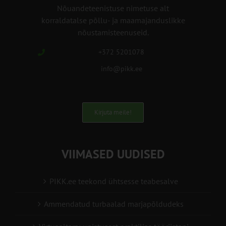
Nõuandeteenistuse nimetuse alt
korraldatalse põllu- ja maamajanduslikke
nõustamisteenuseid.
+372 5201078
info@pikk.ee
Kirjuta meile!
VIIMASED UUDISED
PIKK.ee teekond ühtsesse teabesalve
Ammendatud turbaalad marjapõldudeks