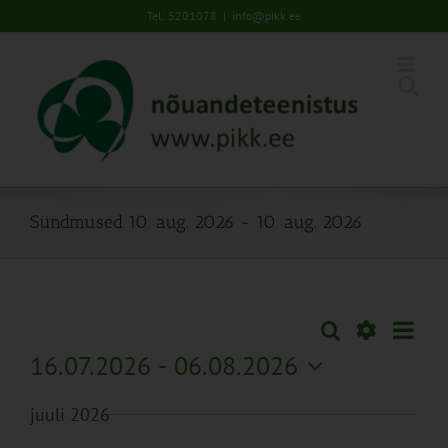
Skip
Tel: 5201078
|
info@pikk.ee
to
content
Sündmused 10. aug. 2026 - 10. aug. 2026
Sünd
Otsi
Sündmused
Lühiva
Views
Näita
16.07.2026
 - 
06.08.2026
Search
Naviga
Filtreid
Vali
and
juuli 2026
kuupäev.
Views