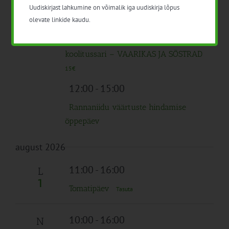
Uudiskirjast lahkumine on võimalik iga uudiskirja lõpus
olevate linkide kaudu.
10:00
-
15:30
N
30
Taimehaiguste monitooringu
koolitussari – VAARIKAS JA SÕSTRAD
15€
12:00
-
15:00
Rannaniidu väärtuste hindamise
õppepäev
august 2026
11:00
-
16:00
L
1
Tomatipäev
Tasuta
10:00
-
16:00
N