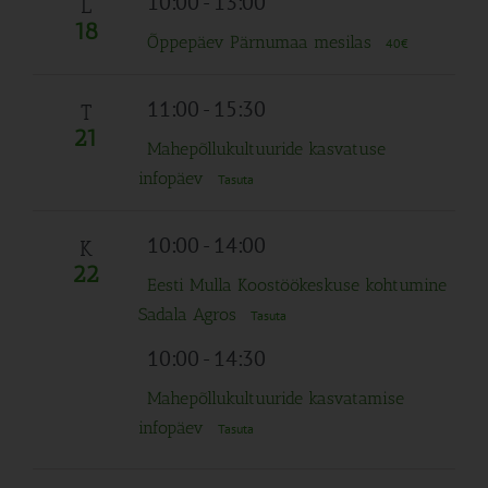
10:00
-
13:00
L
18
Õppepäev Pärnumaa mesilas
40€
11:00
-
15:30
T
21
Mahepõllukultuuride kasvatuse
infopäev
Tasuta
10:00
-
14:00
K
22
Eesti Mulla Koostöökeskuse kohtumine
Sadala Agros
Tasuta
10:00
-
14:30
Mahepõllukultuuride kasvatamise
infopäev
Tasuta