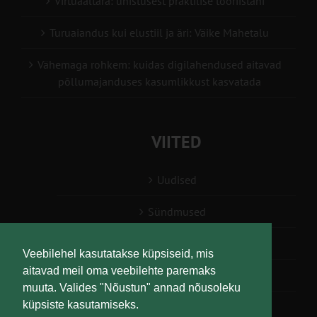
Virtuaaltara: unistusest praktilise tööriistani
Turuaiandus kui elustiil ja äri: Väike Mahetalu
Vähemaga rohkem: kuidas digilahendused aitavad
põllumajanduses kasumlikkust kasvatada
VIITED
Uudised
Sündmused
Konsulent, nõustaja
Veebilehel kasutatakse küpsiseid, mis
aitavad meil oma veebilehte paremaks
Teabesalv
muuta. Valides "Nõustun" annad nõusoleku
küpsiste kasutamiseks.
Liitu uudiskirjaga