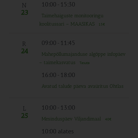
10:00
-
15:30
N
23
Taimehaiguste monitooringu
koolitussari – MAASIKAS
15€
09:00
-
11:45
R
24
Mahepõllumajanduse algõppe infopäev
– taimekasvatus
Tasuta
16:00
-
18:00
Avatud talude päeva avaüritus Ohtlas
10:00
-
13:00
L
25
Mesinduspäev Viljandimaal
40€
10:00 alates