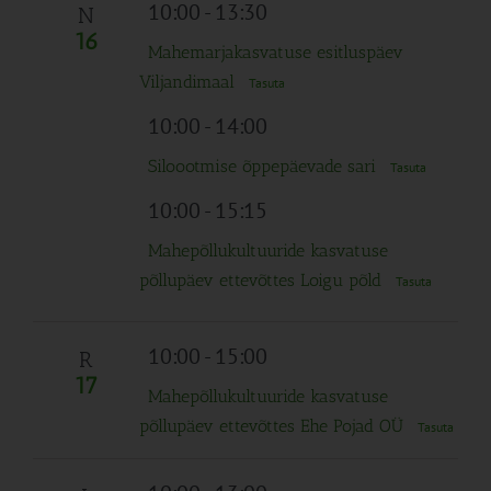
Navigation
10:00
-
13:30
N
16
Mahemarjakasvatuse esitluspäev
Viljandimaal
Tasuta
10:00
-
14:00
Siloootmise õppepäevade sari
Tasuta
10:00
-
15:15
Mahepõllukultuuride kasvatuse
põllupäev ettevõttes Loigu põld
Tasuta
10:00
-
15:00
R
17
Mahepõllukultuuride kasvatuse
põllupäev ettevõttes Ehe Pojad OÜ
Tasuta