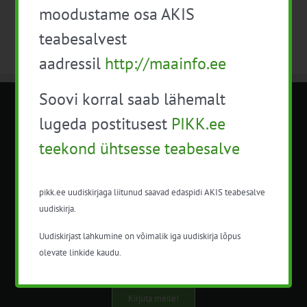
moodustame osa AKIS
teabesalvest
aadressil
http://maainfo.ee
Soovi korral saab lähemalt
METK NÕUANDETEENISTUS
lugeda postitusest
PIKK.ee
teekond ühtsesse teabesalve
Nõuandeteenistuse nimetuse alt
korraldatalse põllu- ja maamajanduslikke
nõustamisteenuseid.
pikk.ee uudiskirjaga liitunud saavad edaspidi AKIS teabesalve
uudiskirja.
+372 5201078
Uudiskirjast lahkumine on võimalik iga uudiskirja lõpus
info@pikk.ee
olevate linkide kaudu.
Kirjuta meile!