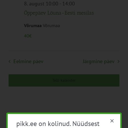
Navigation
8. august 10:00
-
14:00
Õppepäev Lõuna-Eesti mesilas
Võrumaa
Võrumaa
40€
Eelmine päev
Järgmine päev
Telli kalender
pikk.ee on kolinud. Nüüdsest