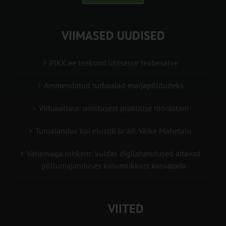
VIIMASED UUDISED
PIKK.ee teekond ühtsesse teabesalve
Ammendatud turbaalad marjapõldudeks
Virtuaaltara: unistusest praktilise tööriistani
Turuaiandus kui elustiil ja äri: Väike Mahetalu
Vähemaga rohkem: kuidas digilahendused aitavad
põllumajanduses kasumlikkust kasvatada
VIITED