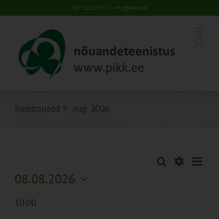
Skip
Tel: 5201078
|
info@pikk.ee
to
content
Sündmused 9. aug. 2026
Sünd
Otsi
Sündmused
Päev
Views
Näita
08.08.2026
Search
Naviga
Filtreid
Vali
and
10:00
kuupäev.
Views