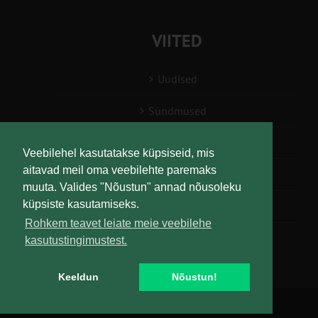
VIITED
Uudised
Sündmused
Konsulent, nõustaja
Veebilehel kasutatakse küpsiseid, mis
aitavad meil oma veebilehte paremaks
Teabesalv
muuta. Valides "Nõustun" annad nõusoleku
küpsiste kasutamiseks.
Liitu uudiskirjaga
Rohkem teavet leiate meie veebilehe
kasutustingimustest.
Keeldun
Nõustun!
Copyright
Maaelu Teadmuskeskus | All Rights Reserved