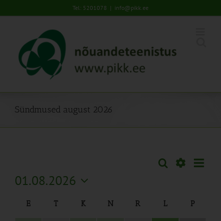
Skip
Tel: 5201078
|
info@pikk.ee
to
content
Sündmused august 2026
Sünd
Otsi
Sündmused
Kuu
Views
Näita
01.08.2026
Search
Naviga
Filtreid
Vali
and
Calendar
E
T
K
N
R
L
P
kuupäev.
Views
of