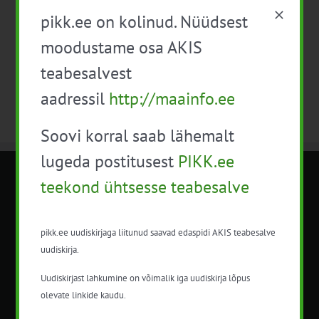
pikk.ee on kolinud. Nüüdsest
Telli kalender
moodustame osa AKIS
teabesalvest
aadressil
http://maainfo.ee
Soovi korral saab lähemalt
lugeda postitusest
PIKK.ee
teekond ühtsesse teabesalve
METK NÕUANDETEENISTUS
Nõuandeteenistuse nimetuse alt
pikk.ee uudiskirjaga liitunud saavad edaspidi AKIS teabesalve
korraldatalse põllu- ja maamajanduslikke
uudiskirja.
nõustamisteenuseid.
Uudiskirjast lahkumine on võimalik iga uudiskirja lõpus
+372 5201078
olevate linkide kaudu.
info@pikk.ee