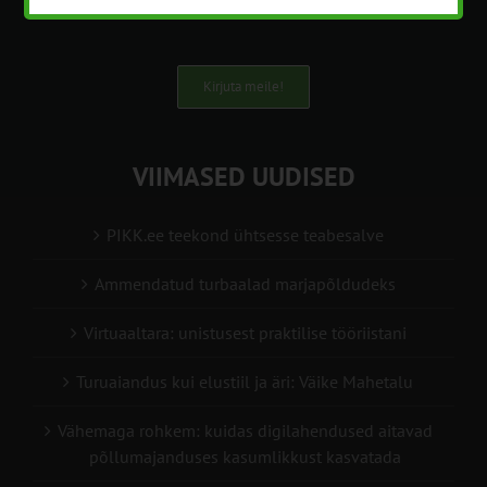
Kirjuta meile!
VIIMASED UUDISED
PIKK.ee teekond ühtsesse teabesalve
Ammendatud turbaalad marjapõldudeks
Virtuaaltara: unistusest praktilise tööriistani
Turuaiandus kui elustiil ja äri: Väike Mahetalu
Vähemaga rohkem: kuidas digilahendused aitavad
põllumajanduses kasumlikkust kasvatada