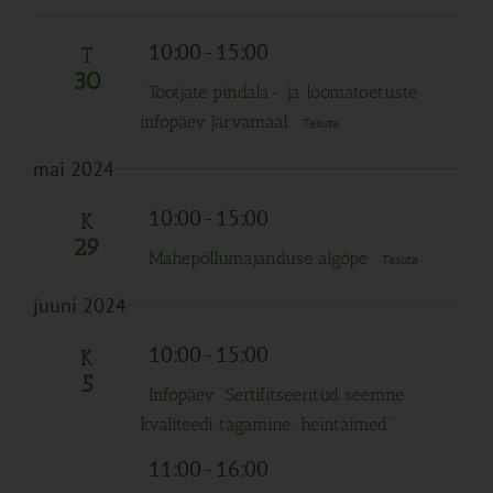
10:00
-
15:00
T
30
Tootjate pindala- ja loomatoetuste
infopäev Järvamaal
Tasuta
mai 2024
10:00
-
15:00
K
29
Mahepõllumajanduse algõpe
Tasuta
juuni 2024
10:00
-
15:00
K
5
Infopäev “Sertifitseeritud seemne
kvaliteedi tagamine: heintaimed”
11:00
-
16:00