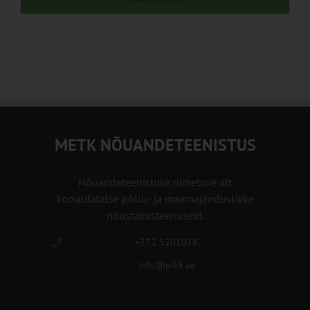
METK NÕUANDETEENISTUS
Nõuandeteenistuse nimetuse alt
korraldatalse põllu- ja maamajanduslikke
nõustamisteenuseid.
+372 5201078
info@pikk.ee