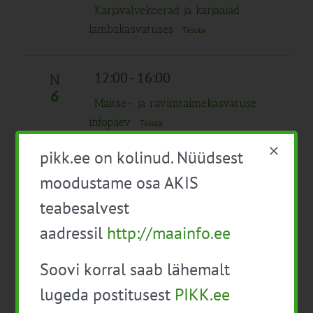
Karjavalvekoerad ja karjaaiad
lambakasvatuses
Tasuta
12:00
-
16:00
N
6
Maitse- ja ravimtaimekasvatuse
infopäev
Tasuta
pikk.ee on kolinud. Nüüdsest
14:00
-
18:00
N
moodustame osa AKIS
13
Avatud Noortalunikud Võrumaal
Tasuta
teabesalvest
aadressil
http://maainfo.ee
09:00
-
12:00
N
27
Mahepõllumajanduse algõpe
Tasuta
Soovi korral saab lähemalt
juuli 2024
lugeda postitusest
PIKK.ee