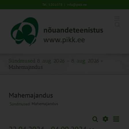
Skip
Tel: 5201078
|
info@pikk.ee
to
content
Sündmused 8. aug. 2026 - 8. aug. 2026
›
Mahemajandus
Mahemajandus
Mahemajandus
Sündmused
Sünd
Otsi
Sündmused
Lühiva
Views
Näita