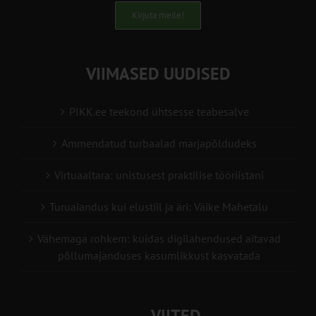
Kirjuta meile!
VIIMASED UUDISED
PIKK.ee teekond ühtsesse teabesalve
Ammendatud turbaalad marjapõldudeks
Virtuaaltara: unistusest praktilise tööriistani
Turuaiandus kui elustiil ja äri: Väike Mahetalu
Vähemaga rohkem: kuidas digilahendused aitavad
põllumajanduses kasumlikkust kasvatada
VIITED