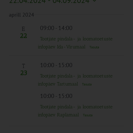
22.04.2024
 - 
04.09.2024
Search
Naviga
Filtreid
Vali
and
aprill 2024
kuupäev.
Views
Navigation
09:00
-
14:00
E
22
Tootjate pindala- ja loomatoetuste
infopäev Ida-Virumaal
Tasuta
10:00
-
15:00
T
23
Tootjate pindala- ja loomatoetuste
infopäev Tartumaal
Tasuta
10:00
-
15:00
Tootjate pindala- ja loomatoetuste
infopäev Raplamaal
Tasuta