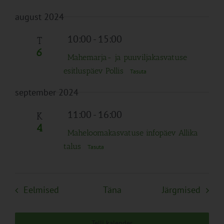
august 2024
10:00
-
15:00
T
6
Mahemarja- ja puuviljakasvatuse
esitluspäev Pollis
Tasuta
september 2024
11:00
-
16:00
K
4
Maheloomakasvatuse infopäev Allika
talus
Tasuta
Sündmused
Sünd
Eelmised
Täna
Järgmised
Telli kalender