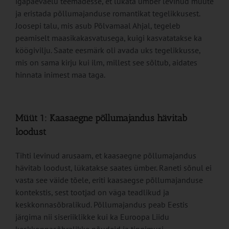
igapäevaelu teemadesse, et lükata ümber levinud müüte
ja eristada põllumajanduse romantikat tegelikkusest.
Joosepi talu, mis asub Põlvamaal Ahjal, tegeleb
peamiselt maasikakasvatusega, kuigi kasvatatakse ka
köögivilju. Saate eesmärk oli avada uks tegelikkusse,
mis on sama kirju kui ilm, millest see sõltub, aidates
hinnata inimest maa taga.
Müüt 1: Kaasaegne põllumajandus hävitab
loodust
Tihti levinud arusaam, et kaasaegne põllumajandus
hävitab loodust, lükatakse saates ümber. Raneti sõnul ei
vasta see väide tõele, eriti kaasaegse põllumajanduse
kontekstis, sest tootjad on väga teadlikud ja
keskkonnasõbralikud. Põllumajandus peab Eestis
järgima nii siseriiklikke kui ka Euroopa Liidu