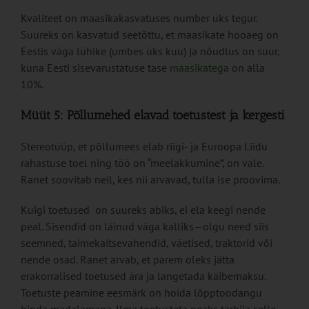
Kvaliteet on maasikakasvatuses number üks tegur.
Suureks on kasvatud seetõttu, et maasikate hooaeg on
Eestis väga lühike (umbes üks kuu) ja nõudlus on suur,
kuna Eesti sisevarustatuse tase
maasikatega
on alla
10%.
Müüt 5: Põllumehed elavad toetustest ja kergesti
Stereotüüp, et põllumees elab riigi- ja Euroopa Liidu
rahastuse toel ning töö on “meelakkumine”, on vale.
Ranet soovitab neil, kes nii arvavad, tulla ise proovima.
Kuigi toetused on suureks abiks, ei ela keegi nende
peal. Sisendid on läinud väga kalliks—olgu need siis
seemned, taimekaitsevahendid, väetised, traktorid või
nende osad. Ranet arvab, et parem oleks jätta
erakorralised toetused ära ja langetada käibemaksu.
Toetuste peamine eesmärk on hoida lõpptoodangu