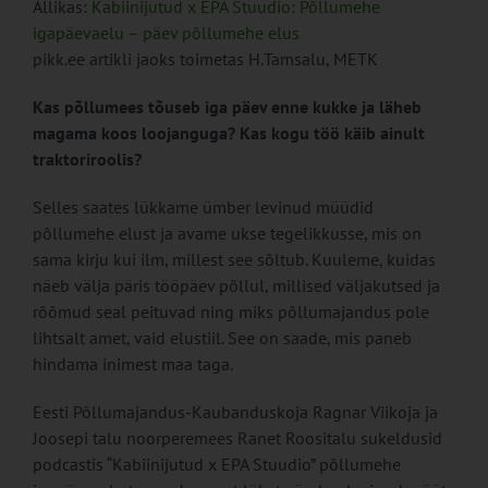
Allikas:
Kabiinijutud x EPA Stuudio: Põllumehe
igapäevaelu – päev põllumehe elus
pikk.ee artikli jaoks toimetas H.Tamsalu, METK
Kas põllumees tõuseb iga päev enne kukke ja läheb
magama koos loojanguga? Kas kogu töö käib ainult
traktoriroolis?
Selles saates lükkame ümber levinud müüdid
põllumehe elust ja avame ukse tegelikkusse, mis on
sama kirju kui ilm, millest see sõltub. Kuuleme, kuidas
näeb välja päris tööpäev põllul, millised väljakutsed ja
rõõmud seal peituvad ning miks põllumajandus pole
lihtsalt amet, vaid elustiil. See on saade, mis paneb
hindama inimest maa taga.
Eesti Põllumajandus-Kaubanduskoja Ragnar Viikoja ja
Joosepi talu noorperemees Ranet Roositalu sukeldusid
podcastis “Kabiinijutud x EPA Stuudio” põllumehe