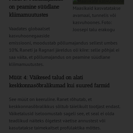
on peamine süüdlane
Maasikaid kasvatatakse
kliimamuutustes
avamaal, tunnelis või
kasvuhoones. Foto:
Vaadates globaalset
Joosepi talu erakogu
kasvuhoonegaaside
emissiooni, moodustab põllumajandus sellest umbes
10%. Raneti ja Ragnari järeldus oli kiire: selle põhjal ei
saa väita, et põllumajandus on peamine süüdlane
kliimamuutustes.
Müüt 4: Väikesed talud on alati
keskkonnasõbralikumad kui suured farmid
See müüt on keeruline. Ranet rõhutab, et
keskkonnasõbralikkus sõltub täielikult tootjast endast.
Väiketalusid iseloomustab sageli see, et seal ei olda
teadlikud näiteks õigetest väetise annustest või
kasutatakse taimekaitset profülaktika mõttes.