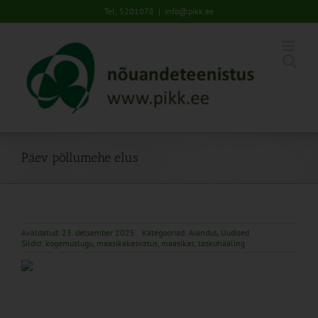
Skip
Tel: 5201078
|
info@pikk.ee
to
content
Päev põllumehe elus
Avaldatud: 23. detsember 2025
Kategooriad:
Aiandus
,
Uudised
Sildid:
kogemuslugu
,
maasikakasvatus
,
maasikas
,
taskuhääling