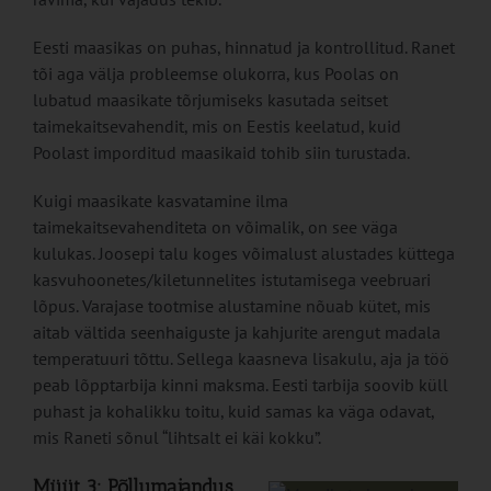
Eesti maasikas on puhas, hinnatud ja kontrollitud. Ranet
tõi aga välja probleemse olukorra, kus Poolas on
lubatud maasikate tõrjumiseks kasutada seitset
taimekaitsevahendit, mis on Eestis keelatud, kuid
Poolast imporditud maasikaid tohib siin turustada.
Kuigi maasikate kasvatamine ilma
taimekaitsevahenditeta on võimalik, on see väga
kulukas. Joosepi talu koges võimalust alustades küttega
kasvuhoonetes/kiletunnelites istutamisega veebruari
lõpus. Varajase tootmise alustamine nõuab kütet, mis
aitab vältida seenhaiguste ja kahjurite arengut madala
temperatuuri tõttu. Sellega kaasneva lisakulu, aja ja töö
peab lõpptarbija kinni maksma. Eesti tarbija soovib küll
puhast ja kohalikku toitu, kuid samas ka väga odavat,
mis Raneti sõnul “lihtsalt ei käi kokku”.
Müüt 3: Põllumajandus