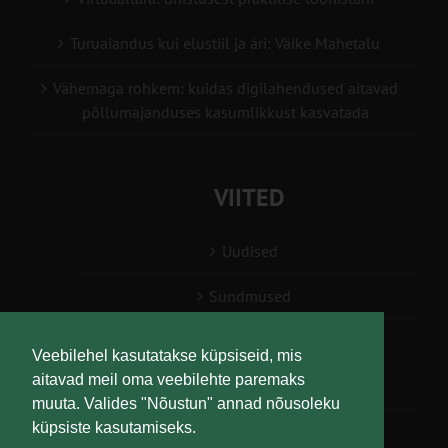
Turuaiandus kui elustiil ja äri: Väike Mahetalu
Vähemaga rohkem: kuidas digilahendused aitavad
põllumajanduses kasumlikkust kasvatada
VIITED
Uudised
Sündmused
Konsulent, nõustaja
Veebilehel kasutatakse küpsiseid, mis
aitavad meil oma veebilehte paremaks
Teabesalv
muuta. Valides "Nõustun" annad nõusoleku
küpsiste kasutamiseks.
Liitu uudiskirjaga