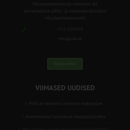
Nõuandeteenistuse nimetuse alt
korraldatalse põllu- ja maamajanduslikke
nõustamisteenuseid.
+372 5201078
info@pikk.ee
Kirjuta meile!
VIIMASED UUDISED
PIKK.ee teekond ühtsesse teabesalve
Ammendatud turbaalad marjapõldudeks
Virtuaaltara: unistusest praktilise tööriistani