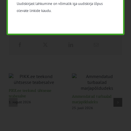
aasta peale. Koormus pole ainult füüsiline, vaid hõlmab
Uudiskirjast lahkumine on võimalik iga uudiskirja lõpus
pidevat mõttetööd, planeerimist ja muretsemist.
olevate linkide kaudu.
PIKK.ee teekond ühtsesse
teabesalve
Ammendatud turbaalad
1. august 2026
marjapõldudeks
25. juuli 2026