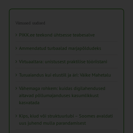
Viimased uudised
PIKK.ee teekond ühtsesse teabesalve
Ammendatud turbaalad marjapõldudeks
Virtuaaltara: unistusest praktilise tööriistani
Turuaiandus kui elustiil ja äri: Väike Mahetalu
Vähemaga rohkem: kuidas digilahendused
aitavad põllumajanduses kasumlikkust
kasvatada
Kips, kiud või struktuurlubi – Soomes avaldati
uus juhend mulla parandamisest