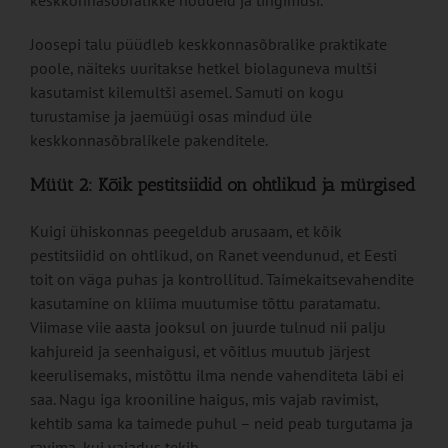
keskkonnasõbralikke nõudeid ja tingimusi.
Joosepi talu püüdleb keskkonnasõbralike praktikate
poole, näiteks uuritakse hetkel biolaguneva multši
kasutamist kilemultši asemel. Samuti on kogu
turustamise ja jaemüügi osas mindud üle
keskkonnasõbralikele pakenditele.
Müüt 2: Kõik pestitsiidid on ohtlikud ja mürgised
Kuigi ühiskonnas peegeldub arusaam, et kõik
pestitsiidid on ohtlikud, on Ranet veendunud, et Eesti
toit on väga puhas ja kontrollitud. Taimekaitsevahendite
kasutamine on kliima muutumise tõttu paratamatu.
Viimase viie aasta jooksul on juurde tulnud nii palju
kahjureid ja seenhaigusi, et võitlus muutub järjest
keerulisemaks, mistõttu ilma nende vahenditeta läbi ei
saa. Nagu iga krooniline haigus, mis vajab ravimist,
kehtib sama ka taimede puhul – neid peab turgutama ja
ravima, kui vajadus tekib.