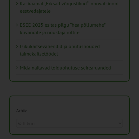
Käsiraamat „Erksad võrgustikud“ innovatsiooni
eestvedajatele
ESEE 2025 esitas pilgu “hea põllumehe”
kuvandile ja nõustaja rollile
Isikukaitsevahendid ja ohutusnõuded
taimekaitsetöödel
Mida näitavad toiduohutuse seirearuanded
Arhiiv
Arhiiv