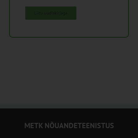
Liitu uudiskirjaga
METK NÕUANDETEENISTUS