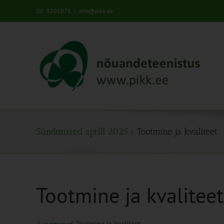
Skip
Tel: 5201078
|
info@pikk.ee
to
content
Sündmused aprill 2025
› Tootmine ja kvaliteet
Tootmine ja kvaliteet
Tootmine ja kvaliteet