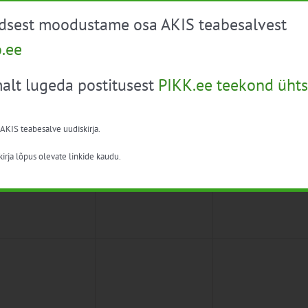
üdsest moodustame osa AKIS teabesalvest
0
0
10
11
ndmused,
sündmused,
sündmused,
o.ee
alt lugeda postitusest
PIKK.ee teekond ühts
 AKIS teabesalve uudiskirja.
0
0
6
17
18
ndmused,
sündmused,
sündmused,
irja lõpus olevate linkide kaudu.
0
0
3
24
25
ndmused,
sündmused,
sündmused,