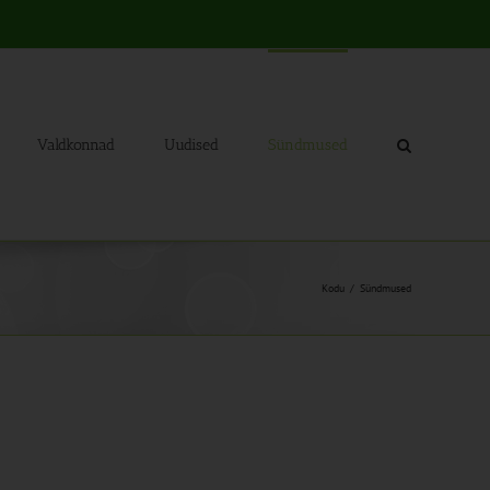
Valdkonnad
Uudised
Sündmused
Kodu
Sündmused