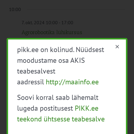
10:00
7. okt. 2024 10:00
-
17:00
Agrorobootika lühikursus
Tartu
pikk.ee on kolinud. Nüüdsest
tasuta
moodustame osa AKIS
teabesalvest
Eelmine
See nädal
Järgmine
aadressil
http://maainfo.ee
Soovi korral saab lähemalt
Telli kalender
lugeda postitusest
PIKK.ee
teekond ühtsesse teabesalve