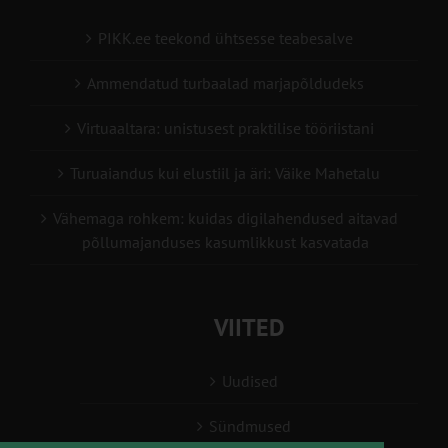
PIKK.ee teekond ühtsesse teabesalve
Ammendatud turbaalad marjapõldudeks
Virtuaaltara: unistusest praktilise tööriistani
Turuaiandus kui elustiil ja äri: Väike Mahetalu
Vähemaga rohkem: kuidas digilahendused aitavad
põllumajanduses kasumlikkust kasvatada
VIITED
Uudised
Sündmused