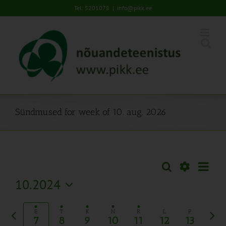
Skip
Tel: 5201078
|
info@pikk.ee
to
content
Sündmused for week of 10. aug. 2026
Sünd
Otsi
Sündmused
Nädal
Views
Näita
10.2024
Search
Naviga
Filtreid
Vali
and
kuupäev.
Eelmine
Järg
Views
E
T
K
N
R
L
P
7
8
9
10
11
12
13
nädal
näda