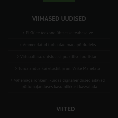
VIIMASED UUDISED
PIKK.ee teekond ühtsesse teabesalve
Ammendatud turbaalad marjapõldudeks
Virtuaaltara: unistusest praktilise tööriistani
Turuaiandus kui elustiil ja äri: Väike Mahetalu
Vähemaga rohkem: kuidas digilahendused aitavad
põllumajanduses kasumlikkust kasvatada
VIITED