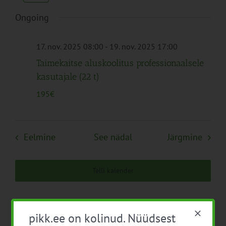
Navigation
Ongoing
17. nov. 2025 08:00
-
19. nov. 2025 17:00
Taimekaitse aluskoolitus professionaalsele
kasutajale (22 t)
195€
Eelmine
See nädal
Järgmine
Telli kalender
pikk.ee on kolinud. Nüüdsest