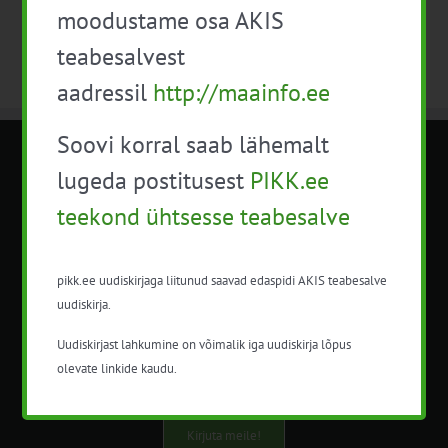
moodustame osa AKIS
teabesalvest
aadressil
http://maainfo.ee
Soovi korral saab lähemalt
METK NÕUANDETEENISTUS
lugeda postitusest
PIKK.ee
teekond ühtsesse teabesalve
Nõuandeteenistuse nimetuse alt
korraldatalse põllu- ja maamajanduslikke
nõustamisteenuseid.
pikk.ee uudiskirjaga liitunud saavad edaspidi AKIS teabesalve
uudiskirja.
+372 5201078
Uudiskirjast lahkumine on võimalik iga uudiskirja lõpus
info@pikk.ee
olevate linkide kaudu.
Kirjuta meile!