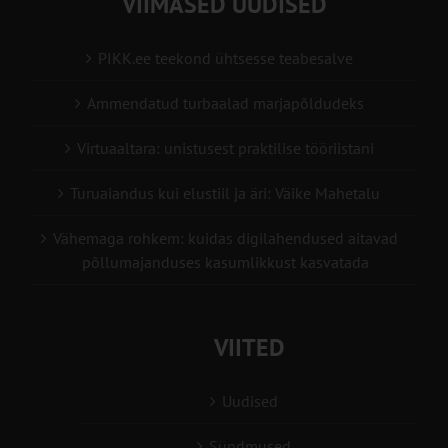
VIIMASED UUDISED
PIKK.ee teekond ühtsesse teabesalve
Ammendatud turbaalad marjapõldudeks
Virtuaaltara: unistusest praktilise tööriistani
Turuaiandus kui elustiil ja äri: Väike Mahetalu
Vähemaga rohkem: kuidas digilahendused aitavad
põllumajanduses kasumlikkust kasvatada
VIITED
Uudised
Sündmused