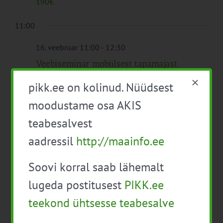
190€
11:00
16. veebruar 11:00
-
12:30
Veebiseminar mobiilsest tapamajast
Veebis
pikk.ee on kolinud. Nüüdsest
Tasuta
moodustame osa AKIS
teabesalvest
aadressil
http://maainfo.ee
Eelmine
See nädal
Järgmine
Soovi korral saab lähemalt
Telli kalender
lugeda postitusest
PIKK.ee
teekond ühtsesse teabesalve