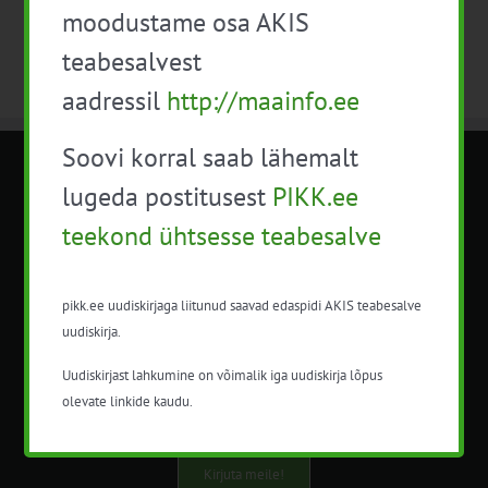
moodustame osa AKIS
teabesalvest
aadressil
http://maainfo.ee
Soovi korral saab lähemalt
METK NÕUANDETEENISTUS
lugeda postitusest
PIKK.ee
teekond ühtsesse teabesalve
Nõuandeteenistuse nimetuse alt
korraldatalse põllu- ja maamajanduslikke
nõustamisteenuseid.
pikk.ee uudiskirjaga liitunud saavad edaspidi AKIS teabesalve
uudiskirja.
+372 5201078
Uudiskirjast lahkumine on võimalik iga uudiskirja lõpus
info@pikk.ee
olevate linkide kaudu.
Kirjuta meile!