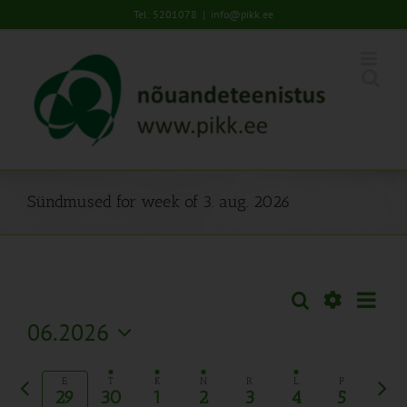
Skip
Tel: 5201078
|
info@pikk.ee
to
content
Sündmused for week of 3. aug. 2026
Sünd
Otsi
Sündmused
Nädal
Views
Näita
06.2026
Search
Naviga
Filtreid
Vali
and
kuupäev.
Eelmine
Järg
Views
E
T
K
N
R
L
P
29
30
1
2
3
4
5
nädal
näda