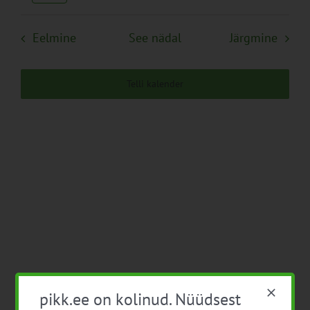
Navigation
Eelmine
See nädal
Järgmine
Telli kalender
pikk.ee on kolinud. Nüüdsest