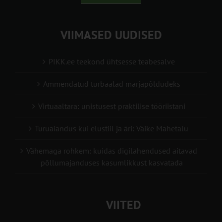
VIIMASED UUDISED
PIKK.ee teekond ühtsesse teabesalve
Ammendatud turbaalad marjapõldudeks
Virtuaaltara: unistusest praktilise tööriistani
Turuaiandus kui elustiil ja äri: Väike Mahetalu
Vähemaga rohkem: kuidas digilahendused aitavad
põllumajanduses kasumlikkust kasvatada
VIITED