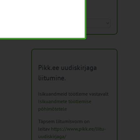
Arhiiv
Arhiiv
Pikk.ee uudiskirjaga
liitumine.
Isikuandmeid töötleme vastavalt
Isikuandmete töötlemise
põhimõtetele
Täpsem liitumisvorm on
leitav
https://www.pikk.ee/liitu-
uudiskirjaga/