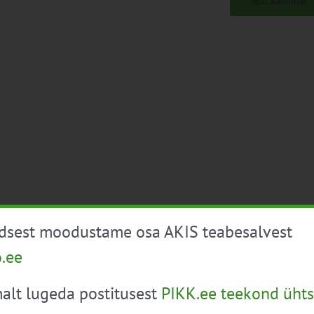
Telli kalender
üdsest moodustame osa AKIS teabesalvest
o.ee
alt lugeda postitusest
PIKK.ee teekond ühts