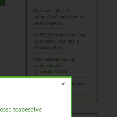
Käsiraamat „Erksad
võrgustikud“ innovatsiooni
eestvedajatele
ESEE 2025 esitas pilgu “hea
põllumehe” kuvandile ja
nõustaja rollile
Isikukaitsevahendid ja
ohutusnõuded
taimekaitsetöödel
Mida näitavad toiduohutuse
seirearuanded
esse teabesalve