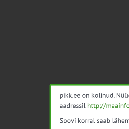
pikk.ee on kolinud. Nü
aadressil
http://maainf
Soovi korral saab lähem