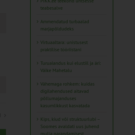
PIKK.ee teekond ühtsesse
teabesalve
s
Ammendatud turbaalad
marjapõldudeks
on
Virtuaaltara: unistusest
praktilise tööriistani
Turuaiandus kui elustiil ja äri:
Väike Mahetalu
Vähemaga rohkem: kuidas
digilahendused aitavad
põllumajanduses
kasumlikkust kasvatada
d
Kips, kiud või struktuurlubi –
Soomes avaldati uus juhend
mulla parandamisest