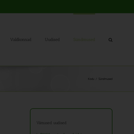
Valdkonnad
Uudised
Sündmused
Kodu
Sündmused
Viimased uudised