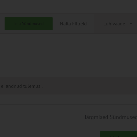
Sündmu
Näita Filtreid
Lühivaade
Leia Sündmused
Views
Navigati
 ei andnud tulemusi.
Järgmised
Sündmuse