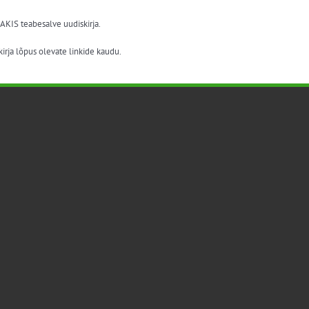
 AKIS teabesalve uudiskirja.
irja lõpus olevate linkide kaudu.