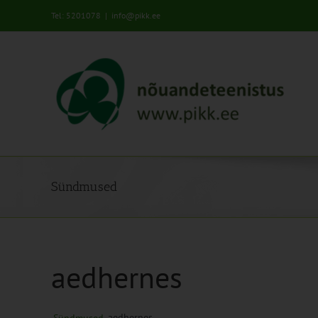
Skip
Tel: 5201078
|
info@pikk.ee
to
content
Sündmused
aedhernes
aedhernes