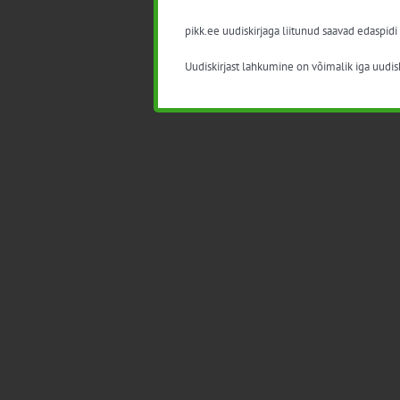
pikk.ee uudiskirjaga liitunud saavad edaspidi
Uudiskirjast lahkumine on võimalik iga uudisk