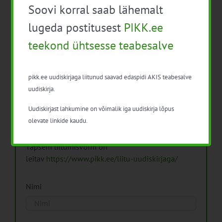
Soovi korral saab lähemalt
Arhiiv
lugeda postitusest
PIKK.ee
teekond ühtsesse teabesalve
pikk.ee uudiskirjaga liitunud saavad edaspidi AKIS teabesalve
Pikk.ee uudiskirjaga liitumine.
uudiskirja.
Uudiskirjast lahkumine on võimalik iga uudiskirja lõpus
Isikuandmeid töötleme vastavalt
Isikuandmete
olevate linkide kaudu.
töötlemise põhimõtetele
Täpsem liitumisvorm on
leitav
https://www.pikk.ee/liitu-uudiskirjaga/
Nimi