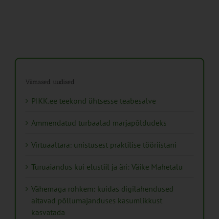
Viimased uudised
PIKK.ee teekond ühtsesse teabesalve
Ammendatud turbaalad marjapõldudeks
Virtuaaltara: unistusest praktilise tööriistani
Turuaiandus kui elustiil ja äri: Väike Mahetalu
Vähemaga rohkem: kuidas digilahendused
aitavad põllumajanduses kasumlikkust
kasvatada