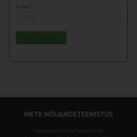
e-mail
*
Liitu uudiskirjaga
METK NÕUANDETEENISTUS
Nõuandeteenistuse nimetuse alt