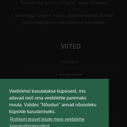
Turuaiandus kui elustiil ja äri: Väike Mahetalu
Vähemaga rohkem: kuidas digilahendused aitavad
põllumajanduses kasumlikkust kasvatada
VIITED
Uudised
Sündmused
Konsulent, nõustaja
Veebilehel kasutatakse küpsiseid, mis
aitavad meil oma veebilehte paremaks
Teabesalv
muuta. Valides "Nõustun" annad nõusoleku
küpsiste kasutamiseks.
Liitu uudiskirjaga
Rohkem teavet leiate meie veebilehe
kasutustingimustest.