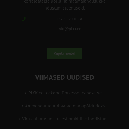
korraldatalse põllu- ja maamajanduslikke
nõustamisteenuseid.
+372 5201078
info@pikk.ee
Kirjuta meile!
VIIMASED UUDISED
PIKK.ee teekond ühtsesse teabesalve
Ammendatud turbaalad marjapõldudeks
Virtuaaltara: unistusest praktilise tööriistani