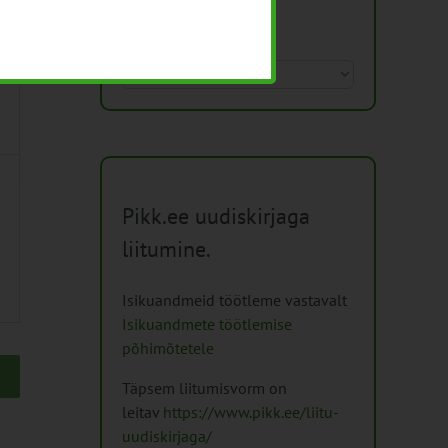
Arhiiv
Arhiiv
Pikk.ee uudiskirjaga
liitumine.
Isikuandmeid töötleme vastavalt
Isikuandmete töötlemise
põhimõtetele
Täpsem liitumisvorm on
leitav
https://www.pikk.ee/liitu-
uudiskirjaga/