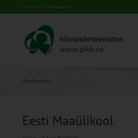
Skip
Tel: 5201078
|
info@pikk.ee
to
content
Sündmused
Eesti Maaülikool
Eesti Maaülikool