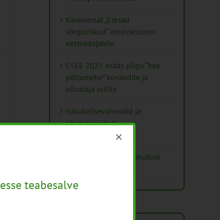
Käsiraamat „Erksad
võrgustikud“ innovatsiooni
eestvedajatele
ESEE 2025 esitas pilgu “hea
põllumehe” kuvandile ja
nõustaja rollile
Isikukaitsevahendid ja
ohutusnõuded
taimekaitsetöödel
Mida näitavad toiduohutuse
seirearuanded
esse teabesalve