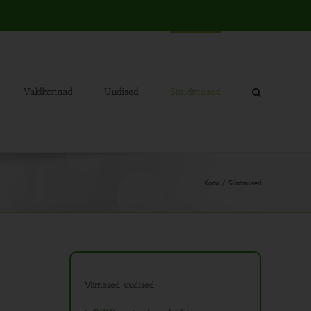
Valdkonnad
Uudised
Sündmused
Kodu
Sündmused
Viimased uudised