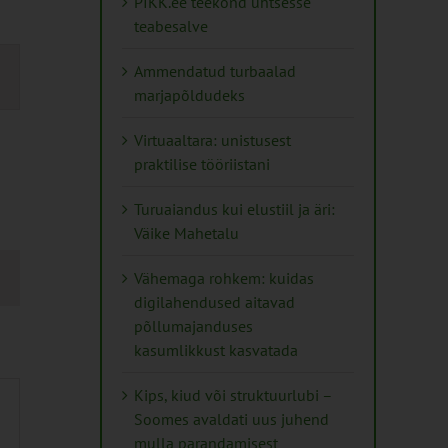
PIKK.ee teekond ühtsesse
teabesalve
mus
Ammendatud turbaalad
s
marjapõldudeks
ation
Virtuaaltara: unistusest
praktilise tööriistani
Turuaiandus kui elustiil ja äri:
Väike Mahetalu
Vähemaga rohkem: kuidas
digilahendused aitavad
põllumajanduses
kasumlikkust kasvatada
Kips, kiud või struktuurlubi –
Soomes avaldati uus juhend
mulla parandamisest