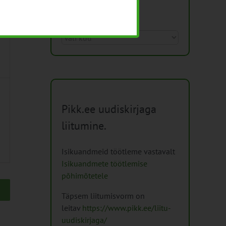
Arhiiv
Arhiiv
Pikk.ee uudiskirjaga
liitumine.
Isikuandmeid töötleme vastavalt
Isikuandmete töötlemise
põhimõtetele
Täpsem liitumisvorm on
leitav
https://www.pikk.ee/liitu-
uudiskirjaga/