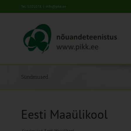
Skip
Tel: 5201078
|
info@pikk.ee
to
content
Sündmused
Eesti Maaülikool
Eesti Maaülikool