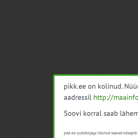
0
0
0
4
5
6
sündmused,
sündmused,
sündmused,
pikk.ee on kolinud. Nü
0
0
0
11
12
13
aadressil
http://maainf
sündmused,
sündmused,
sündmused,
Soovi korral saab lähem
pikk.ee uudiskirjaga liitunud saavad edaspidi