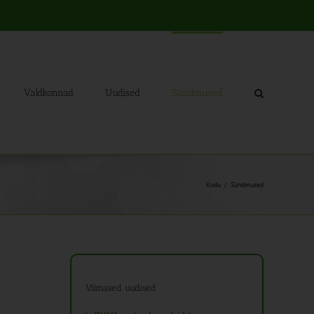
Valdkonnad
Uudised
Sündmused
Kodu
Sündmused
Viimased uudised