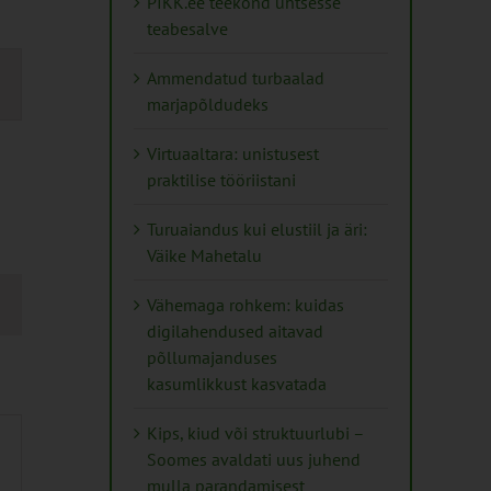
PIKK.ee teekond ühtsesse
teabesalve
mus
Ammendatud turbaalad
s
marjapõldudeks
ation
Virtuaaltara: unistusest
praktilise tööriistani
Turuaiandus kui elustiil ja äri:
Väike Mahetalu
Vähemaga rohkem: kuidas
digilahendused aitavad
põllumajanduses
kasumlikkust kasvatada
Kips, kiud või struktuurlubi –
Soomes avaldati uus juhend
mulla parandamisest